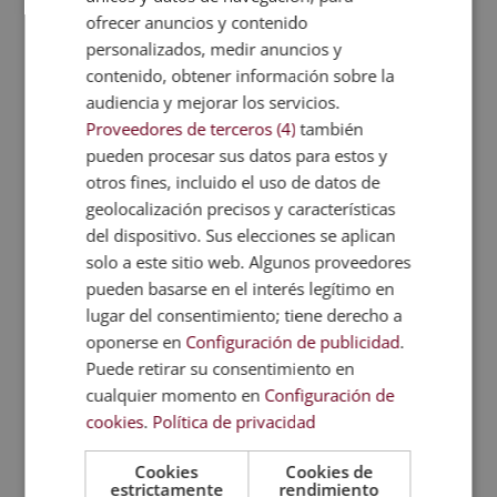
promotores de igualdad. Se trata de una
ofrecer anuncios y contenido
plataforma
que reúne a gobiernos, organizaciones
personalizados, medir anuncios y
internacionales, sociedad civil y sector privado con
contenido, obtener información sobre la
el objetivo de impulsar acciones conjuntas.
audiencia y mejorar los servicios.
Su principal fortaleza radica en la colaboración. La
Proveedores de terceros (4)
también
GGEI busca generar
espacios de cooperación
pueden procesar sus datos para estos y
donde diferentes actores puedan compartir
otros fines, incluido el uso de datos de
experiencias, desarrollar proyectos y coordinar
geolocalización precisos y características
estrategias para avanzar hacia sociedades más
del dispositivo. Sus elecciones se aplican
igualitarias.
solo a este sitio web. Algunos proveedores
pueden basarse en el interés legítimo en
Este tipo de alianzas refleja una realidad cada vez
lugar del consentimiento; tiene derecho a
más evidente: la igualdad de género no puede
oponerse en
Configuración de publicidad
.
abordarse desde un único ámbito. Requiere la
Puede retirar su consentimiento en
participación de múltiples sectores
y una visión
global que conecte políticas públicas, desarrollo
cualquier momento en
Configuración de
económico y transformación social.
cookies
.
Política de privacidad
Cookies
Cookies de
Te puede interesar:
estrictamente
rendimiento