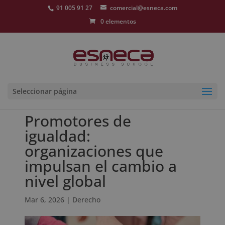
91 005 91 27
comercial@esneca.com
0 elementos
Seleccionar página
Promotores de
igualdad:
organizaciones que
impulsan el cambio a
nivel global
Mar 6, 2026
|
Derecho