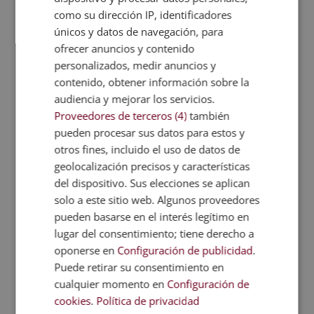
crear una atmósfera ideal para tiendas de
como su dirección IP, identificadores
decoración, moda y productos para el hogar.
únicos y datos de navegación, para
Ventanas interactivas
ofrecer anuncios y contenido
personalizados, medir anuncios y
La interactividad es una tendencia creciente en el
contenido, obtener información sobre la
diseño de escaparates que se basa en
invitar a los
audiencia y mejorar los servicios.
clientes a participar y disfrutar
de una experiencia
Proveedores de terceros (4)
también
única. Algunas ideas incluyen pantallas táctiles,
pueden procesar sus datos para estos y
juegos, concursos y elementos móviles, por
otros fines, incluido el uso de datos de
ejemplo. La interactividad no solo atrae la atención
geolocalización precisos y características
de los transeúntes, sino que
fomenta la conexión
con la marca
y puede aumentar la probabilidad de
del dispositivo. Sus elecciones se aplican
que los clientes entren a la tienda.
solo a este sitio web. Algunos proveedores
pueden basarse en el interés legítimo en
Eventos y festivales
lugar del consentimiento; tiene derecho a
Puedes decorar tu escaparate inspirándote en los
oponerse en
Configuración de publicidad
.
eventos y festivales que se celebran en verano.
Puede retirar su consentimiento en
Elementos como banderines, luces, carteles y
cualquier momento en
Configuración de
accesorios festivos son un
must
para recrear esta
cookies
.
Política de privacidad
atmósfera, junto con
tonos vibrantes y alegres