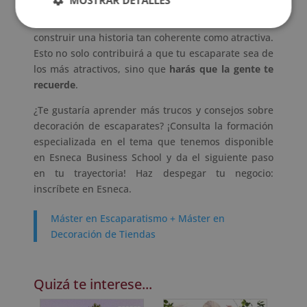
MOSTRAR DETALLES
una historia y evoque emociones. Puedes utilizar
elementos decorativos, productos y mensajes para
construir una historia tan coherente como atractiva.
Esto no solo contribuirá a que tu escaparate sea de
los más atractivos, sino que
harás que la gente te
recuerde
.
¿Te gustaría aprender más trucos y consejos sobre
decoración de escaparates? ¡Consulta la formación
especializada en el tema que tenemos disponible
en Esneca Business School y da el siguiente paso
en tu trayectoria! Haz despegar tu negocio:
inscríbete en Esneca.
Máster en Escaparatismo + Máster en
Decoración de Tiendas
Quizá te interese...