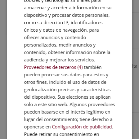
cookies y tecnologías similares para
técnica o FP
correctamente
almacenar y acceder a información en su
dispositivo y procesar datos personales,
Crear y
como su dirección IP, identificadores
Formación
desarrollar
únicos y datos de navegación, para
Chef
superior y
Alta
propuestas
ofrecer anuncios y contenido
experiencia
culinarias
personalizados, medir anuncios y
contenido, obtener información sobre la
Coordinar la
Formación
audiencia y mejorar los servicios.
Jefe de
cocina y
técnica +
Muy alta
Proveedores de terceros (4)
también
cocina
garantizar
gestión
pueden procesar sus datos para estos y
resultados
otros fines, incluido el uso de datos de
geolocalización precisos y características
Formación
Analizar y
del dispositivo. Sus elecciones se aplican
Gastrónomo
académica
estudiar la
Media
solo a este sitio web. Algunos proveedores
especializada
gastronomía
pueden basarse en el interés legítimo en
lugar del consentimiento; tiene derecho a
oponerse en
Configuración de publicidad
.
Quizá te interese...
Puede retirar su consentimiento en