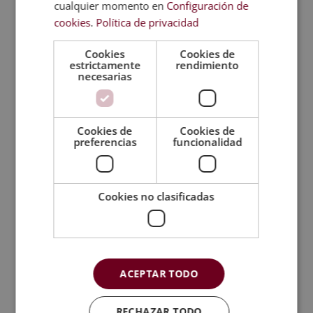
cualquier momento en
Configuración de
cookies
.
Política de privacidad
Coach nutricional: qué
hace y en qué se
Cookies
Cookies de
diferencia…
estrictamente
rendimiento
necesarias
Chef + Agricultura
Ecológica
Cookies de
Cookies de
preferencias
funcionalidad
¿Qué diferencia hay
Diferencia entre MBA y
entre psicología jurídica
Máster: ¿qué es qué?
y…
Cookies no clasificadas
Categorías de cursos
ACEPTAR TODO
Formación Profesional
Másters y cursos de calidad y medio ambiente
RECHAZAR TODO