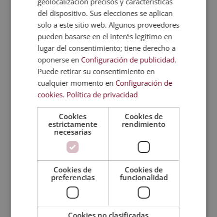
geolocalización precisos y características
Por ello, es usado tanto para las afecciones
del dispositivo. Sus elecciones se aplican
respiratorias como para desinfectar heridas en la
solo a este sitio web. Algunos proveedores
boca.
pueden basarse en el interés legítimo en
Menta
lugar del consentimiento; tiene derecho a
oponerse en
Configuración de publicidad
.
No solo aporta un sabor delicioso, esta planta tiene
Puede retirar su consentimiento en
mucho que ofrecer. Calma infecciones, erupciones,
cualquier momento en
Configuración de
quemaduras y heridas en la piel. Ayuda a que
cookies
.
Política de privacidad
cicatricen y no se infecten.
Disminuye la
congestión
del sistema respiratorio, así que te
Cookies
Cookies de
ayudará en resfriados y tos. También es una buena
estrictamente
rendimiento
necesarias
aliada contra la flatulencia y la distensión
abdominal
. Si haces alguna comida demasiado
copiosa, te sentará bien tomar un poco de menta
en infusión.
Cookies de
Cookies de
preferencias
funcionalidad
Otro uso que no es tan conocido de la menta es el
de tranquilizante.
Reduce la ansiedad y el estrés
,
favoreciendo el descanso.
Cookies no clasificadas