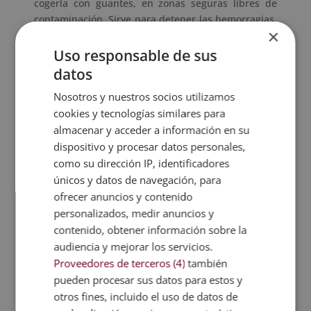
cogerla con guantes, en zonas seguras libres de
contaminación. Sirve para detener las hemorragias,
×
por
ser vasoconstrictora
. Mejora el sistema
digestivo y, por su contenido en mucílagos, actúa
Uso responsable de sus
como laxante. Además, su contenido en clorofila
datos
estimula la formación de glóbulos rojos. Es un gran
Nosotros y nuestros socios utilizamos
remedio natural. Realmente, no se merece tener
cookies y tecnologías similares para
mala fama solo por ser urticante.
almacenar y acceder a información en su
dispositivo y procesar datos personales,
Técnico Auxiliar de Farmacia + Técnico Auxiliar
como su dirección IP, identificadores
de Óptica
únicos y datos de navegación, para
ofrecer anuncios y contenido
Eucalipto
personalizados, medir anuncios y
contenido, obtener información sobre la
Posee un olor refrescante y es usado de diversas
maneras. Sus hojas frescas se usan para hacer
audiencia y mejorar los servicios.
aceite esencial y sus hojas secas para tomar en
Proveedores de terceros (4)
también
infusión. Es muy útil para calmar los síntomas del
pueden procesar sus datos para estos y
resfriado y la gripe. Despeja las vías respiratorias y
otros fines, incluido el uso de datos de
tiene
propiedades antisépticas y desinfectantes
.