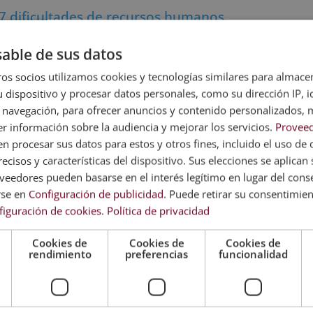
7 dificultades de recursos humanos
.
vo
able de sus datos
os socios utilizamos cookies y tecnologías similares para almace
 definidas en la legislación laboral y se dividen en varios grupos
 dispositivo y procesar datos personales, como su dirección IP, i
 navegación, para ofrecer anuncios y contenido personalizados, 
ganizativas
r información sobre la audiencia y mejorar los servicios.
Proveed
 procesar sus datos para estos y otros fines, incluido el uso de 
tructurarse para mejorar su eficiencia, adaptarse a nuevas
ecisos y características del dispositivo. Sus elecciones se aplican s
ructura interna. Pueden implicar la eliminación de puestos de
eedores pueden basarse en el interés legítimo en lugar del cons
odos de trabajo.
rse en
Configuración de publicidad
. Puede retirar su consentimie
tamentos para reducir costos y mejorar la coordinación interna.
figuración de cookies
.
Política de privacidad
ndantes y los trabajadores afectados son despedidos por causas
Cookies de
Cookies de
Cookies de
rendimiento
preferencias
funcionalidad
ción financiera de la empresa, que puede hacer insostenible
yen la existencia de pérdidas actuales o previstas, la disminución