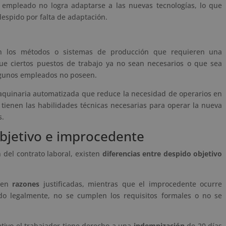
empleado no logra adaptarse a las nuevas tecnologías, lo que
espido por falta de adaptación.
en los métodos o sistemas de producción que requieren una
e ciertos puestos de trabajo ya no sean necesarios o que sea
algunos empleados no poseen.
maquinaria automatizada que reduce la necesidad de operarios en
 tienen las habilidades técnicas necesarias para operar la nueva
s.
objetivo e improcedente
del contrato laboral, existen
diferencias entre despido objetivo
o en
razones
justificadas, mientras que el improcedente ocurre
do legalmente, no se cumplen los requisitos formales o no se
etivo el trabajador tiene derecho a una
indemnización
de 20 días