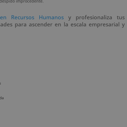
l despido improcedente.
en Recursos Humanos
y profesionaliza tus
dades para ascender en la escala empresarial y
s
ida