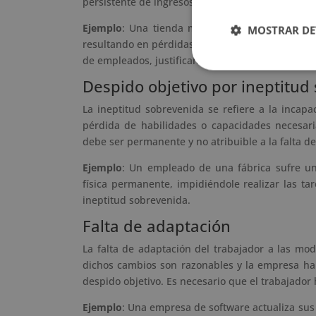
persistente de ingresos o una disminución de la
Ejemplo
: Una tienda minorista ha experimentad
MOSTRAR DE
resultando en pérdidas financieras. Para asegura
de empleados, justificando el despido objetivo 
Despido objetivo por ineptitud
La ineptitud sobrevenida se refiere a la inca
pérdida de habilidades o capacidades necesari
debe ser permanente y no atribuible a la falta d
Ejemplo
: Un empleado de una fábrica sufre un
física permanente, impidiéndole realizar las t
ineptitud sobrevenida.
Falta de adaptación
La falta de adaptación del trabajador a las mod
dichos cambios son razonables y la empresa ha
despido objetivo. Es necesario que el trabajador
Ejemplo
: Una empresa de software actualiza sus