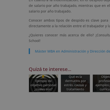
de salario por año trabajado, mientras que en 
salario por año trabajado.
Conocer ambos tipos de despido es clave para 
directamente a la relación entre el trabajador y 
¿Quieres conocer más acerca de ello? ¡Consul
School!
Máster MBA en Administración y Dirección 
Quizá te interese...
Qué es la
Objet
Ejemplo de
dermatitis por
profesi
objetivo personal:
estrés, causas y
ejemplos 
¿cuáles son?
tratamiento
curríc