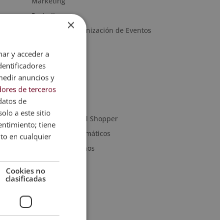
Marketing
Periodismo
×
Protocolo y Organización de Eventos
Robótica
nar y acceder a
Artes Gráficas
dentificadores
Artes y Oficios
medir anuncios y
ores de terceros
Noticias
datos de
Sanidad
olo a este sitio
Moda & Personal Shopper
entimiento; tiene
Programas informáticos
nto en cualquier
Recursos Humanos
Cookies no
clasificadas