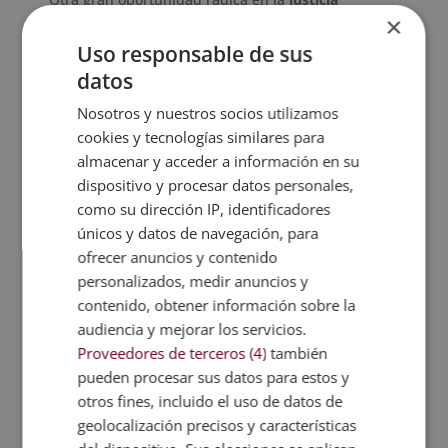
×
predictiva
. Gracias al análisis de miles de casos, la
IA puede anticipar tendencias judiciales y ofrecer
Uso responsable de sus
estimaciones sobre posibles resultados. Esta
datos
información es valiosa para planificar estrategias
Nosotros y nuestros socios utilizamos
legales más efectivas y fundamentadas.
cookies y tecnologías similares para
También se abre la posibilidad de una
mayor
almacenar y acceder a información en su
accesibilidad a la justicia
. Con sistemas
dispositivo y procesar datos personales,
automatizados de asistencia legal, las personas con
como su dirección IP, identificadores
menos recursos pueden obtener orientación
únicos y datos de navegación, para
jurídica básica sin costos elevados. Esto
ofrecer anuncios y contenido
democratiza el acceso al conocimiento legal y
personalizados, medir anuncios y
reduce la brecha entre abogados y ciudadanos.
contenido, obtener información sobre la
Los
derechos de la IA
representan uno de los
audiencia y mejorar los servicios.
grandes temas del siglo XXI. Su desarrollo plantea
Proveedores de terceros (4)
también
dilemas éticos, legales y sociales que exigirán una
pueden procesar sus datos para estos y
regulación equilibrada, capaz de proteger a las
otros fines, incluido el uso de datos de
personas sin frenar la innovación. El futuro del
geolocalización precisos y características
derecho estará marcado por la convivencia entre