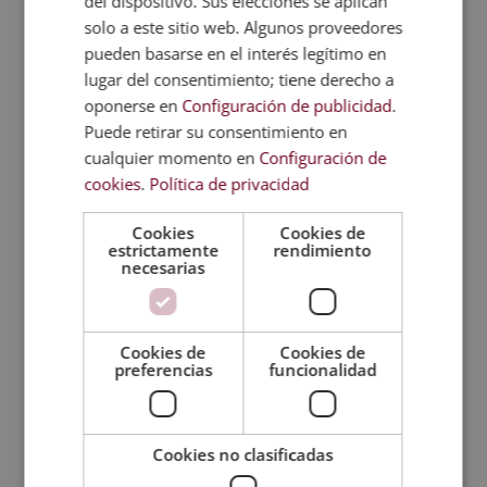
del dispositivo. Sus elecciones se aplican
humanos y máquinas, y nuestra capacidad de
solo a este sitio web. Algunos proveedores
establecer límites claros y justos determinará si la
pueden basarse en el interés legítimo en
inteligencia artificial se convierte en una aliada o
lugar del consentimiento; tiene derecho a
en una amenaza para la justicia.
oponerse en
Configuración de publicidad
.
Puede retirar su consentimiento en
cualquier momento en
Configuración de
Quizá te interese...
cookies
.
Política de privacidad
Cookies
Cookies de
El riesgo eléctrico en
estrictamente
rendimiento
prevención de riesgos
necesarias
laborales
Máster en Gestión
Cookies de
Cookies de
Medioambiental
preferencias
funcionalidad
Experto en Análisis…
Cookies no clasificadas
Seis oportunidades que