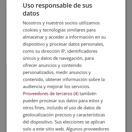
Uso responsable de sus
Fórmate en nutrición y contribuye a mejorar la
calidad de las dietas de los demás. Incluye en el
datos
bienestar de quienes te rodean y aprende a
Nosotros y nuestros socios utilizamos
elaborar planes de alimentación saludables y
cookies y tecnologías similares para
equilibrados con la formación especializada que te
almacenar y acceder a información en su
ofrece Esneca Business School. ¡Inscríbete!
dispositivo y procesar datos personales,
como su dirección IP, identificadores
Técnico Experto en Dietética y Nutrición +
únicos y datos de navegación, para
Máster Experto en Coaching Nutricional
ofrecer anuncios y contenido
personalizados, medir anuncios y
Quizá te interese...
contenido, obtener información sobre la
audiencia y mejorar los servicios.
Proveedores de terceros (4)
también
Alimentos
pueden procesar sus datos para estos y
antiinflamatorios:
¿Qué son los alimentos
otros fines, incluido el uso de datos de
cuáles son y cómo…
funcionales? Ejemplos
geolocalización precisos y características
del dispositivo. Sus elecciones se aplican
solo a este sitio web. Algunos proveedores
¿Cuáles son los
¿Qué son los miedos