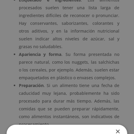
procesados suelen tener una lista larga de
ingredientes difíciles de reconocer o pronunciar.
Hay conservantes, saborizantes, colorantes y
otros aditivos, y en la información nutricional
suelen indicar altos niveles de azúcar, sal y
grasas no saludables.
Apariencia y forma
. Su forma presentada no
parece natural, como los nuggets, las salchichas
o los cereales, por ejemplo. Además, suelen estar
empaquetados en plástico o envases complejos.
Preparación
. Si un alimento tiene una fecha de
caducidad muy lejana, probablemente ha sido
procesado para durar más tiempo. Además, las
comidas que se pueden preparar rápidamente,
como alimentos instantáneos, son indicativos de
procesamiento.
×