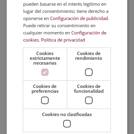
alimentos buenos para
infantiles y cuáles son
pueden basarse en el interés legítimo en
estudiar?
los más comunes?
lugar del consentimiento; tiene derecho a
oponerse en
Configuración de publicidad
.
Puede retirar su consentimiento en
cualquier momento en
Configuración de
Categorías de cursos
cookies
.
Política de privacidad
Formación Profesional
Cookies
Cookies de
estrictamente
rendimiento
Másters y cursos de calidad y medio ambiente
necesarias
Másters y cursos de comercio
Másters y cursos de comunicación
Másters y cursos de contabilidad
Cookies de
Cookies de
preferencias
funcionalidad
Másters y cursos de criminología
Másters y cursos de deporte
Másters y cursos de derecho
Cookies no clasificadas
Másters y cursos de diseño de interiores
Másters y cursos de diseño gráfico