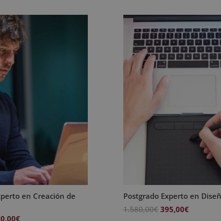
xperto en Creación de
Postgrado Experto en Diseñ
El
El
1.580,00
€
395,00
€
El
0,00
€
precio
precio