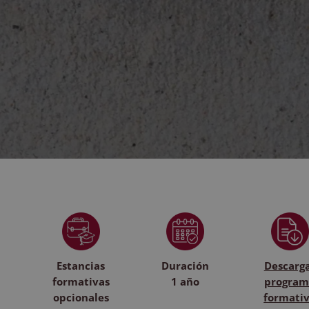
Estancias
Duración
Descarg
formativas
1 año
program
opcionales
formati