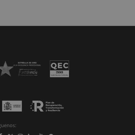
guenos: