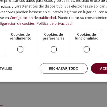
 procesar sus datos para estos y otros fines, incluido el uso de 
ecisos y características del dispositivo. Sus elecciones se aplican s
e evaluación, el alumno recibirá un diploma que certifica el 
eedores pueden basarse en el interés legítimo en lugar del cons
A BUSINESS SCHOOL, avalada por nuestra condición de soc
rse en
Configuración de publicidad
. Puede retirar su consentimie
figuración de cookies
.
Política de privacidad
 y de calidad.
 da fe de la validez, contenidos y autenticidad del título a niv
Cookies de
Cookies de
Cookies de
rendimiento
preferencias
funcionalidad
tecnología de los Alimentos.
TALLES
RECHAZAR TODO
ACE
n de formación teórica complementaria. Esta formación no co