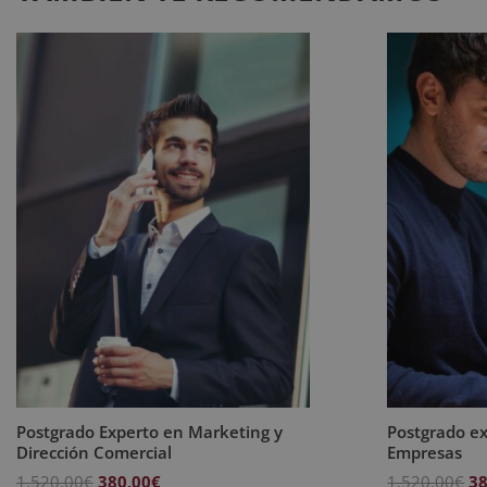
Postgrado Experto en Marketing y
Postgrado e
Dirección Comercial
Empresas
El
El
El
1.520,00
€
380,00
€
1.520,00
€
38