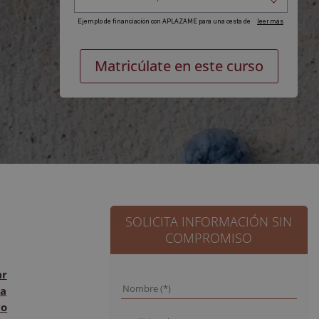
Postgrado
Alternat
Matricúlate en este curso
experta
en
Biotecnología
de
los
Alimentos
cantidad
SOLICITA INFORMACIÓN SIN
COMPROMISO
ar
a
vo