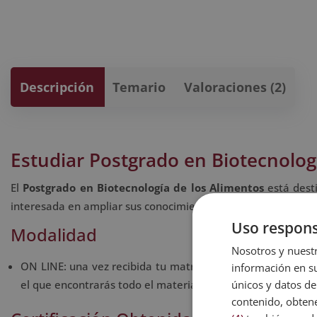
Descripción
Temario
Valoraciones (2)
Estudiar Postgrado en Biotecnolog
El
Postgrado en Biotecnología de los Alimentos
está dest
interesada en ampliar sus conocimientos en el ámbito de la 
Uso respons
Modalidad
Nosotros y nuestr
ON LINE: una vez recibida tu matrícula, te enviaremos un 
información en su
únicos y datos de
el que encontrarás todo el material de estudio.
contenido, obtene