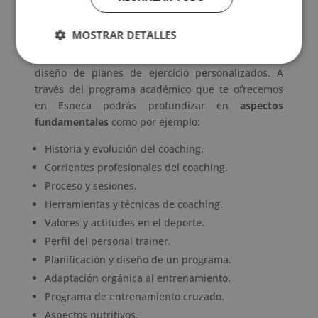
¿Te gustaría aprender más sobre el diseño de
entrenamiento? Conoce las
claves del entreno
MOSTRAR DETALLES
muscular
con la formación en personal trainer y
descubre todo lo que debes saber acerca del
diseño de planes de ejercicio personalizados. A
través del programa académico que te ofrecemos
en Esneca podrás profundizar en
aspectos
fundamentales
como por ejemplo:
Historia y evolución del coaching.
Corrientes profesionales del coaching.
Proceso y sesiones.
Herramientas y técnicas de coaching.
Valores y actitudes en el deporte.
Perfil del personal trainer.
Planificación y diseño de un programa.
Adaptación orgánica al entrenamiento.
Programa de entrenamiento cruzado.
Aspectos nutritivos.