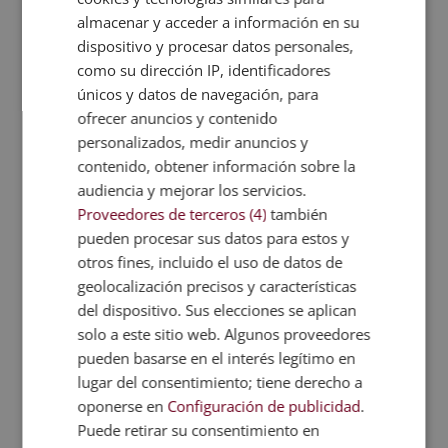
almacenar y acceder a información en su
Enviar
dispositivo y procesar datos personales,
como su dirección IP, identificadores
únicos y datos de navegación, para
División de 4 días (upper/lower)
ofrecer anuncios y contenido
Esta forma de dividir los grupos musculares para
personalizados, medir anuncios y
entrenar facilita una recuperación adecuada al
contenido, obtener información sobre la
mismo tiempo que se asegura de que cada grupo
audiencia y mejorar los servicios.
muscular reciba suficiente estímulo.
Proveedores de terceros (4)
también
pueden procesar sus datos para estos y
Día 1: parte superior
. Entrena la parte superior
otros fines, incluido el uso de datos de
del cuerpo, específicamente pecho, espalda y
geolocalización precisos y características
hombros.
del dispositivo. Sus elecciones se aplican
Día 2: parte inferior
. Incluye cuádriceps,
solo a este sitio web. Algunos proveedores
isquiotibiales, glúteos y pantorrillas.
pueden basarse en el interés legítimo en
Día 3: parte superior
. En este caso, lo que se
lugar del consentimiento; tiene derecho a
entrena son los bíceps y los tríceps.
oponerse en
Configuración de publicidad
.
Día 4: parte inferior
. Finalmente, se entrenan las
Puede retirar su consentimiento en