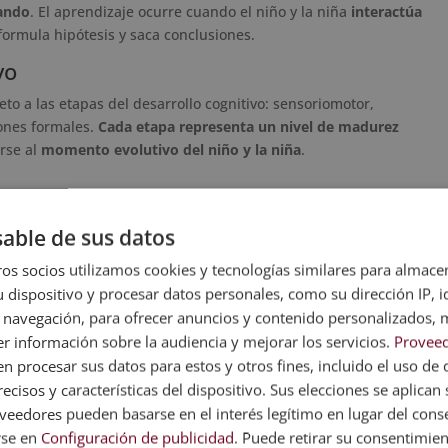
tando
. El aprendizaje ocurre cuando el niño y la niña
interactúa
formula hipótesis y saca conclusiones.
vo
eto a las etapas del desarrollo cognitivo: sensoriomotor,
ones formales.
Cada etapa representa un nivel de madurez
arse al
momento evolutivo del niño y la niña
.
es del aprendizaje
, no como transmisores directos. A través de
able de sus datos
an al alumno o a la alumna a
descubrir por sí mismos conceptos
 profundo y significativo.
os socios utilizamos cookies y tecnologías similares para almace
 dispositivo y procesar datos personales, como su dirección IP, i
os tradicionales
 navegación, para ofrecer anuncios y contenido personalizados, 
les, que suelen centrarse en la memorización y la repetición, la
r información sobre la audiencia y mejorar los servicios.
Proveed
en el centro del proceso de aprendizaje
. Aquí, el rol del docente es
 procesar sus datos para estos y otros fines, incluido el uso de 
icamente; y adaptar, no estandarizar.
ecisos y características del dispositivo. Sus elecciones se aplican s
eedores pueden basarse en el interés legítimo en lugar del cons
rse en
Configuración de publicidad
. Puede retirar su consentimie