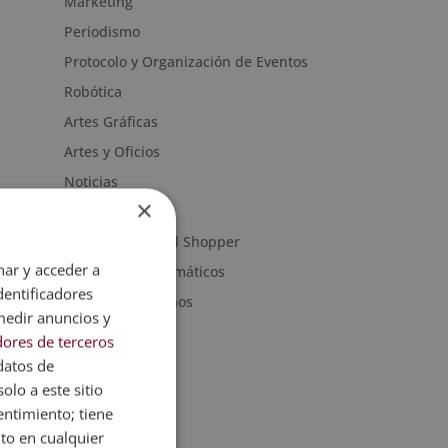
Marketing
Periodismo
Protocolo y Organización de Eventos
Robótica
Artes Gráficas
Artes y Oficios
Noticias
×
Sanidad
Moda & Personal Shopper
nar y acceder a
Programas informáticos
dentificadores
Recursos Humanos
medir anuncios y
ores de terceros
datos de
olo a este sitio
entimiento; tiene
nto en cualquier