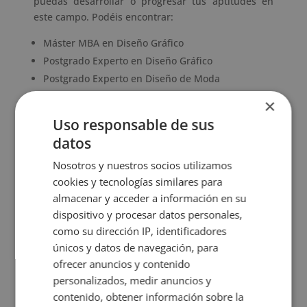
puedas desarrollar o progresar tus aptitudes en
este campo. Podéis encontrar:
Máster MBA en Diseño Gráfico
Postgrado Experto en Diseño Gráfico
Postgrado Experto en Diseño de Moda
Máster en Interiorismo, diseño y decoración de
×
interiores y 3D
Uso responsable de sus
Máster en Interiorismo + Máster en Decoración
datos
de Oficinas
Nosotros y nuestros socios utilizamos
cookies y tecnologías similares para
Pide información de nuestros cursos sin ningún
almacenar y acceder a información en su
compromiso.
dispositivo y procesar datos personales,
como su dirección IP, identificadores
únicos y datos de navegación, para
ofrecer anuncios y contenido
personalizados, medir anuncios y
contenido, obtener información sobre la