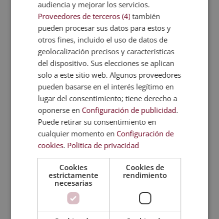
Categorías de cursos
audiencia y mejorar los servicios.
Proveedores de terceros (4)
también
Formación Profesional
pueden procesar sus datos para estos y
Másters y cursos de calidad y medio ambiente
otros fines, incluido el uso de datos de
Másters y cursos de comercio
geolocalización precisos y características
del dispositivo. Sus elecciones se aplican
Másters y cursos de comunicación
solo a este sitio web. Algunos proveedores
Másters y cursos de contabilidad
pueden basarse en el interés legítimo en
Másters y cursos de criminología
lugar del consentimiento; tiene derecho a
Másters y cursos de deporte
oponerse en
Configuración de publicidad
.
Puede retirar su consentimiento en
Másters y cursos de derecho
cualquier momento en
Configuración de
Másters y cursos de diseño de interiores
cookies
.
Política de privacidad
Másters y cursos de diseño gráfico
Cookies
Cookies de
Másters y cursos de educación e idiomas
estrictamente
rendimiento
necesarias
Másters y cursos de estética y belleza
Másters y cursos de gestión empresarial
Másters y cursos de hostelería y turismo