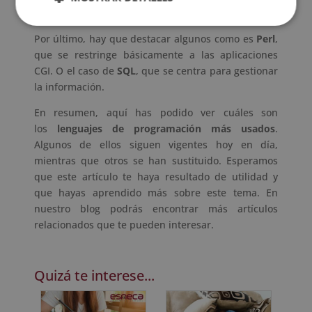
automatización de procesos.
Por último, hay que destacar algunos como es
Perl
,
que se restringe básicamente a las aplicaciones
CGI. O el caso de
SQL
, que se centra para gestionar
la información.
En resumen, aquí has podido ver cuáles son
los
lenguajes de programación más usados
.
Algunos de ellos siguen vigentes hoy en día,
mientras que otros se han sustituido. Esperamos
que este artículo te haya resultado de utilidad y
que hayas aprendido más sobre este tema. En
nuestro blog podrás encontrar más artículos
relacionados que te pueden interesar.
Quizá te interese...