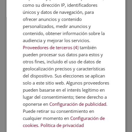
como su dirección IP, identificadores
porque su flexibilidad y versatilidad es la mejor.
únicos y datos de navegación, para
Utiliza como base el lenguaje C, pero sin duda
ofrecer anuncios y contenido
ahora C++ está en el punto de mira. Cuando se
personalizados, medir anuncios y
desarrolló, se pensó en la facilidad de aprendizaje.
contenido, obtener información sobre la
Por eso, se recomienda aprender este antes de
audiencia y mejorar los servicios.
introducirse en Java, PHP o C#. Otras de sus
Proveedores de terceros (4)
también
ventajas incluyen la compatibilidad con otras
plataformas o los diferentes estilos de
pueden procesar sus datos para estos y
programación.
otros fines, incluido el uso de datos de
geolocalización precisos y características
En cuanto a lo menos favorable, destaca que no es
del dispositivo. Sus elecciones se aplican
el
mejor lenguaje para desarrollar páginas web
.
solo a este sitio web. Algunos proveedores
Tampoco es demasiado amigable si se desea
pueden basarse en el interés legítimo en
trabajar con bases de datos y es más pesado que
lugar del consentimiento; tiene derecho a
otros lenguajes.
oponerse en
Configuración de publicidad
.
Otros lenguajes de
Puede retirar su consentimiento en
programación
cualquier momento en
Configuración de
cookies
.
Política de privacidad
Además de estos ocho lenguajes, que son los más