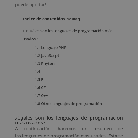
puede aportar!
Índice de contenidos
[
ocultar
]
1
¿Cuáles son los lenguajes de programación más
usados?
1.1
Lenguaje PHP
1.2
JavaScript
1.3
Phyton
1.4
1.5
R
1.6
C#
1.7
C++
1.8
Otros lenguajes de programación
¿Cuáles son los lenguajes de programación
más usados?
A continuación, haremos un resumen de
los lenguajes de programación más usados. Esto se