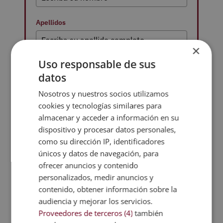
Apellidos
×
Uso responsable de sus
Correo electrónico
*
datos
Nosotros y nuestros socios utilizamos
cookies y tecnologías similares para
Teléfono
almacenar y acceder a información en su
dispositivo y procesar datos personales,
como su dirección IP, identificadores
País de residencia
*
únicos y datos de navegación, para
ofrecer anuncios y contenido
personalizados, medir anuncios y
contenido, obtener información sobre la
audiencia y mejorar los servicios.
Proveedores de terceros (4)
también
Opción 3
Ud. consiente que - incluso finalizada nuestra