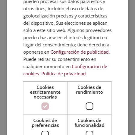
pueden procesar sus datos para estos y
relación - GRUPO ESNECA FORMACIÓN, S.L.
comunique sus datos a las empresas del GRUPO
otros fines, incluido el uso de datos de
ESNECA FORMACIÓN relacionadas en
geolocalización precisos y características
www.grupoesneca.com para que desarrollen su
del dispositivo. Sus elecciones se aplican
actividad en los sectores editorial, formación y
cultura, para que le informen (telefónica y/o correo
solo a este sitio web. Algunos proveedores
electrónico) de sus productos y/o servicios.
pueden basarse en el interés legítimo en
Trataremos sus datos para informarle (telefónica y/o
correo electrónico) sobre nuestros productos y/o
lugar del consentimiento; tiene derecho a
servicios. En la política de privacidad conocerás tus
oponerse en
Configuración de publicidad
.
derechos y gestionarás la baja.
Puede retirar su consentimiento en
cualquier momento en
Configuración de
P
He leído y acepto la
política de privacidad y las
cookies
.
Política de privacidad
condiciones de uso
Cookies
Cookies de
estrictamente
rendimiento
Enviar
necesarias
Por otro lado, así es
cómo vestir en una boda
Cookies de
Cookies de
ibicenca si eres hombre
:
preferencias
funcionalidad
Ropa blanca, como una camisa de lino