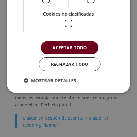
combinada con pantalones de lino o algodón.
Cookies no clasificadas
Evita corbatas o trajes formales y apuesta por
una camisa de manga larga arremangada.
Zapatos cómodos y casuales como alpargatas,
mocasines de tela o sandalias.
Accesorios como sombreros de paja, gafas de sol
ACEPTAR TODO
elegantes o una pulsera de cuero.
RECHAZAR TODO
Y recuerda: si te apasiona la organización de bodas
y quieres ir un paso más allá, ¡nada mejor que
MOSTRAR DETALLES
nuestra formación en wedding planner! Empieza a
planear y organizar tu boda ibicenca y aprovecha
todas las ventajas que te ofrece nuestro programa
académico. ¡Perfecto para ti!
Máster en Gestión de Eventos + Máster en
Wedding Planner