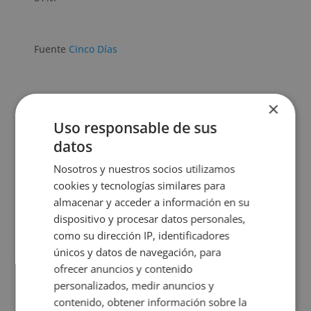
Fuente
Cinco Días
Quizá te interese...
×
Uso responsable de sus
Los trabajos más
datos
¿Qué son los miedos
demandados según
infantiles y cuáles son
Infojobs
Nosotros y nuestros socios utilizamos
los más comunes?
cookies y tecnologías similares para
almacenar y acceder a información en su
dispositivo y procesar datos personales,
Los otros Silicon Valley
del mundo
como su dirección IP, identificadores
Encontrar trabajo o
emprender a los 45
únicos y datos de navegación, para
ofrecer anuncios y contenido
personalizados, medir anuncios y
contenido, obtener información sobre la