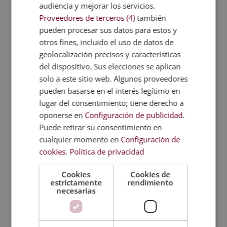
Categorías de cursos
audiencia y mejorar los servicios.
Proveedores de terceros (4)
también
Formación Profesional
pueden procesar sus datos para estos y
Másters y cursos de calidad y medio ambiente
otros fines, incluido el uso de datos de
geolocalización precisos y características
Másters y cursos de comercio
del dispositivo. Sus elecciones se aplican
Másters y cursos de comunicación
solo a este sitio web. Algunos proveedores
Másters y cursos de contabilidad
pueden basarse en el interés legítimo en
Másters y cursos de criminología
lugar del consentimiento; tiene derecho a
oponerse en
Configuración de publicidad
.
Másters y cursos de deporte
Puede retirar su consentimiento en
Másters y cursos de derecho
cualquier momento en
Configuración de
Másters y cursos de diseño de interiores
cookies
.
Política de privacidad
Másters y cursos de diseño gráfico
Cookies
Cookies de
Másters y cursos de educación e idiomas
estrictamente
rendimiento
necesarias
Másters y cursos de estética y belleza
Másters y cursos de gestión empresarial
Másters y cursos de hostelería y turismo