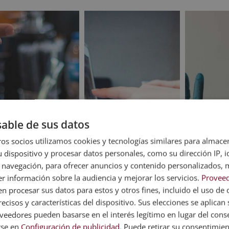
original
actual
era:
es:
1
era:
es:
1.920,00€.
480,00€.
1.580,00€.
395,00€.
able de sus datos
os socios utilizamos cookies y tecnologías similares para almace
 dispositivo y procesar datos personales, como su dirección IP, i
 navegación, para ofrecer anuncios y contenido personalizados, 
r información sobre la audiencia y mejorar los servicios.
Proveed
 procesar sus datos para estos y otros fines, incluido el uso de 
ecisos y características del dispositivo. Sus elecciones se aplican s
eedores pueden basarse en el interés legítimo en lugar del cons
liar de Comercio
Curso de Comunicación
Certificaci
pendiente)
Corporativa y Eventos
Técnicas pa
rse en
Configuración de publicidad
. Puede retirar su consentimie