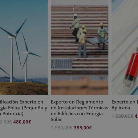
ificación Experto en
Experto en Reglamento
Experto en 
gía Eólica (Pequeña y
de Instalaciones Térmicas
Aplicada
 Potencia)
en Edificios con Energía
E
1.680,00
€
4
Solar
El
El
0,00
€
480,00
€
p
El
El
1.580,00
€
395,00
€
precio
precio
o
precio
precio
original
actual
e