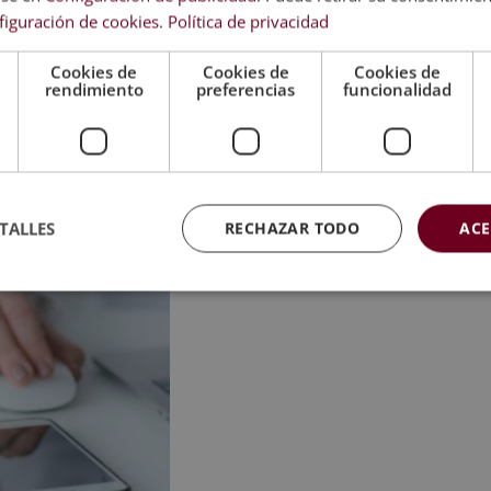
Corporativos
Movilizació
figuración de cookies
.
Política de privacidad
El
El
0,00
€
780,00
€
El
El
E
2.380,00
€
595,00
€
2.380,00
€
5
precio
precio
precio
precio
p
Cookies de
Cookies de
Cookies de
original
actual
rendimiento
preferencias
funcionalidad
original
actual
o
era:
es:
era:
es:
e
3.120,00€.
780,00€.
2.380,00€.
595,00€.
2
TALLES
RECHAZAR TODO
ACE