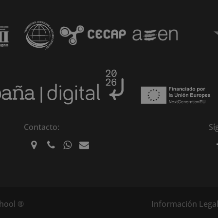
Contacto:
Sí
Información Lega
chool ®