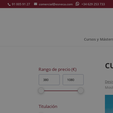
91 005 91 27
comercial@esneca.com
+34 629 253 733
Cursos y Máster
C
Rango de precio (€)
Desi
Most
Titulación