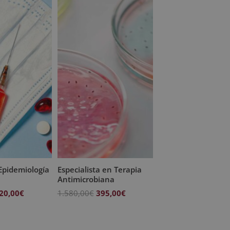
Epidemiología
Especialista en Terapia
Antimicrobiana
l
El
El
El
20,00
€
1.580,00
€
395,00
€
recio
precio
precio
precio
riginal
actual
original
actual
ra:
es:
era:
es: