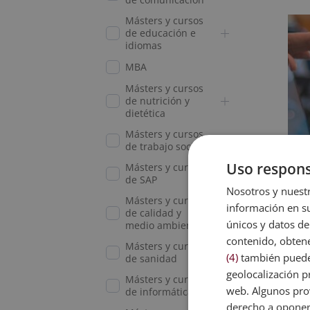
Másters y cursos
de educación e
idiomas
MBA
Másters y cursos
de nutrición y
dietética
Másters y cursos
de trabajo social
Uso respons
Másters y cursos
de SAP
Nosotros y nuestr
Másters y cursos
información en su
de calidad y
únicos y datos de
medio ambiente
contenido, obtene
Másters y cursos
(4)
también pueden
de sanidad
geolocalización pr
Másters y cursos
web. Algunos prov
de informática
Auxi
(De
derecho a opone