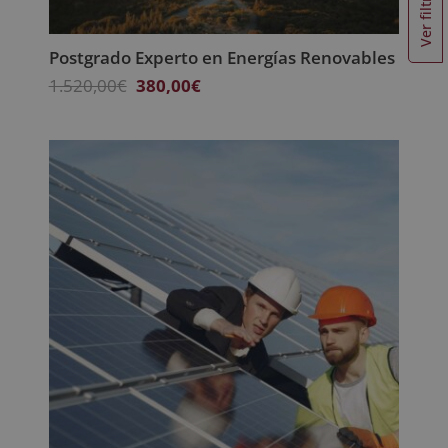
Ver filtros
Postgrado Experto en Energías Renovables
El
El
1.520,00
€
380,00
€
precio
precio
original
actual
era:
es:
1.520,00€.
380,00€.