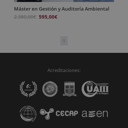
Máster en Gestión y Auditoría Ambiental
El
El
2.380,00
€
595,00
€
precio
precio
original
actual
era:
es:
1
2.380,00€.
595,00€.
Acreditaciones: