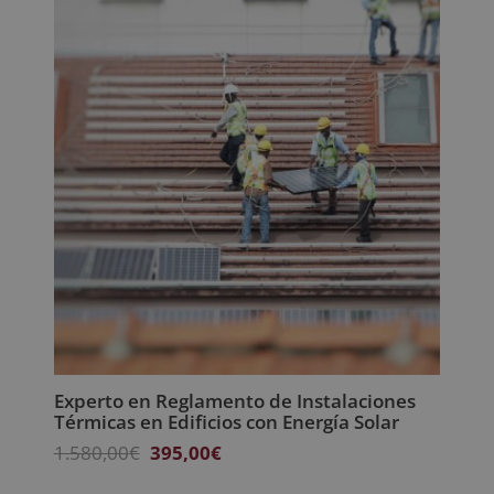
Experto en Reglamento de Instalaciones
Térmicas en Edificios con Energía Solar
El
El
1.580,00
€
395,00
€
precio
precio