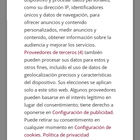
como su dirección IP, identificadores
únicos y datos de navegación, para
ofrecer anuncios y contenido
personalizados, medir anuncios y
contenido, obtener información sobre la
audiencia y mejorar los servicios.
Proveedores de terceros (4)
también
Máster Experto en Smart Cities (Ciudades
Inteligentes) – Diploma Autentificado por
pueden procesar sus datos para estos y
Notario Europeo –
otros fines, incluido el uso de datos de
El
El
1.920,00
€
480,00
€
geolocalización precisos y características
precio
precio
del dispositivo. Sus elecciones se aplican
original
actual
solo a este sitio web. Algunos proveedores
era:
es:
pueden basarse en el interés legítimo en
1.920,00€.
480,00€.
lugar del consentimiento; tiene derecho a
oponerse en
Configuración de publicidad
.
Puede retirar su consentimiento en
cualquier momento en
Configuración de
cookies
.
Política de privacidad