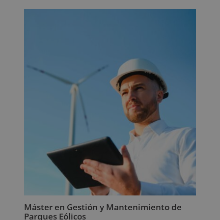
original
actual
era:
es:
1.580,00€.
395,00€.
Máster en Gestión y Mantenimiento de
Parques Eólicos