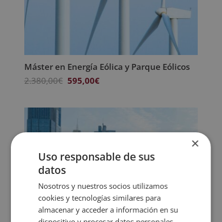
Máster en Energía Eólica y Parque Eólicos
El
El
2.380,00
€
595,00
€
precio
precio
original
actual
era:
es:
2.380,00€.
595,00€.
×
Uso responsable de sus
datos
Nosotros y nuestros socios utilizamos
cookies y tecnologías similares para
almacenar y acceder a información en su
dispositivo y procesar datos personales,