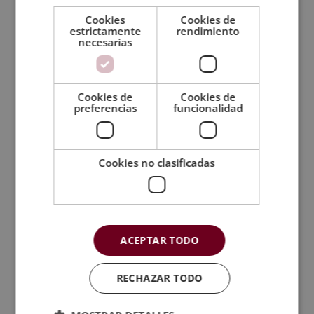
Cookies
Cookies de
estrictamente
rendimiento
necesarias
Cookies de
Cookies de
preferencias
funcionalidad
Cookies no clasificadas
Certificación experto en Ecoeficiencia y
Ecoinnovación
El
El
1.920,00
€
480,00
€
precio
precio
original
actual
ACEPTAR TODO
era:
es:
1.920,00€.
480,00€.
RECHAZAR TODO