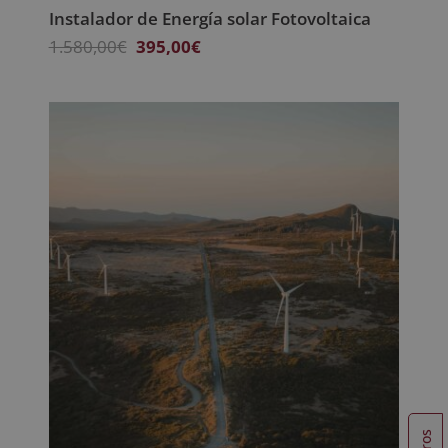
Instalador de Energía solar Fotovoltaica
El
El
1.580,00
€
395,00
€
precio
precio
original
actual
era:
es:
1.580,00€.
395,00€.