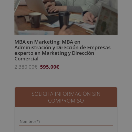
MBA en Marketing: MBA en
Administración y Dirección de Empresas
experto en Marketing y Dirección
Comercial
El
El
2.380,00
€
595,00
€
precio
precio
original
actual
era:
es:
2.380,00€.
595,00€.
SOLICITA INFORMACIÓN SIN
COMPROMISO