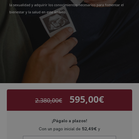
la sexualidad y adquirir los conocimientos necesarios para fomentar el
bienestar y la salud en este ámbito.
595,00
€
2.380,00
€
El
El
precio
precio
original
actual
era:
es:
2.380,00€.
595,00€.