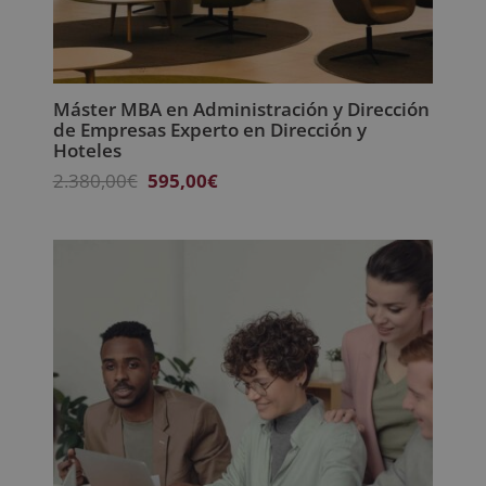
Máster MBA en Administración y Dirección
de Empresas Experto en Dirección y
Hoteles
El
El
2.380,00
€
595,00
€
precio
precio
original
actual
era:
es:
2.380,00€.
595,00€.