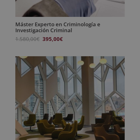
Máster Experto en Criminología e
Investigación Criminal
El
El
1.580,00
€
395,00
€
precio
precio
original
actual
era:
es:
1.580,00€.
395,00€.