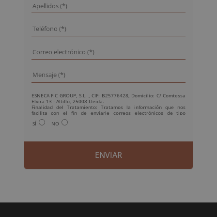
ESNECA FIC GROUP, S.L. , CIF: B25776428, Domicilio: C/ Comtessa
Elvira 13 - Altillo, 25008 Lleida.
Finalidad del Tratamiento: Tratamos la información que nos
facilita con el fin de enviarle correos electrónicos de tipo
comercial relacionado con los productos ofrecidos y otros tipo de
SÍ
NO
productos que fueran de su interés.
Legitimación del tratamiento: Consentimiento del interesado.
Derechos: Puede ejercitar sus derechos identificándose
suficientemente, dirigiéndose a la dirección
info@grupoesneca.com.
Para más información consulte nuestra Política de Privacidad.
Desea recibir información comercial (vía telefónica y/o email):
A
l
t
e