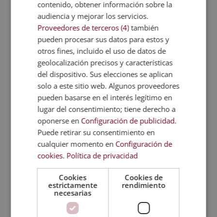
contenido, obtener información sobre la
audiencia y mejorar los servicios.
Proveedores de terceros (4)
también
pueden procesar sus datos para estos y
otros fines, incluido el uso de datos de
geolocalización precisos y características
del dispositivo. Sus elecciones se aplican
solo a este sitio web. Algunos proveedores
pueden basarse en el interés legítimo en
lugar del consentimiento; tiene derecho a
oponerse en
Configuración de publicidad
.
Puede retirar su consentimiento en
cualquier momento en
Configuración de
cookies
.
Política de privacidad
Cookies
Cookies de
estrictamente
rendimiento
necesarias
Máster Experto en Terapia de Pareja
El
El
2.380,00
€
595,00
€