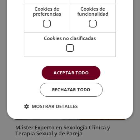
precio
precio
Cookies de
Cookies de
original
actual
preferencias
funcionalidad
era:
es:
2.380,00€.
595,00€.
Cookies no clasificadas
ACEPTAR TODO
RECHAZAR TODO
MOSTRAR DETALLES
Máster Experto en Sexología Clínica y
Terapia Sexual y de Pareja