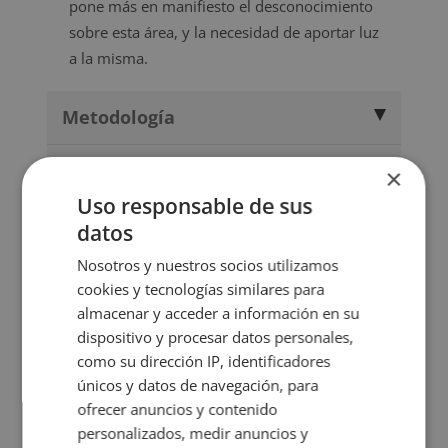
pone más en manifiesto el desconocimiento
sobre esta área, y la necesidad de aportar luz
a la misma.
Metodología
Certificación
×
Uso responsable de sus
Temario
datos
Nosotros y nuestros socios utilizamos
Valoraciones (0)
cookies y tecnologías similares para
almacenar y acceder a información en su
FAQs
dispositivo y procesar datos personales,
como su dirección IP, identificadores
únicos y datos de navegación, para
ofrecer anuncios y contenido
TITULACIONES
personalizados, medir anuncios y
RELACIONADAS