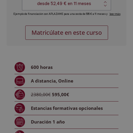
Máster
Alternative:
Matricúlate en este curso
en
Educación
Sexual
y
Planificación
600
horas
Familiar
cantidad
A distancia
,
Online
2380,00€
595,00€
Estancias formativas
opcionales
Duración
1 año