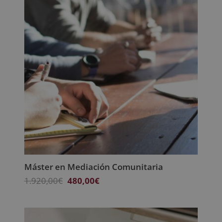
Máster en Mediación Comunitaria
El
El
1.920,00
€
480,00
€
precio
precio
original
actual
era:
es: