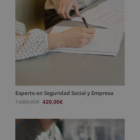
Experto en Seguridad Social y Empresa
El
El
1.680,00
€
420,00
€
precio
precio
original
actual
era:
es:
1.680,00€.
420,00€.