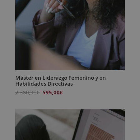
Máster en Liderazgo Femenino y en
Habilidades Directivas
El
El
2.380,00
€
595,00
€
precio
precio
original
actual
era:
es:
2.380,00€.
595,00€.