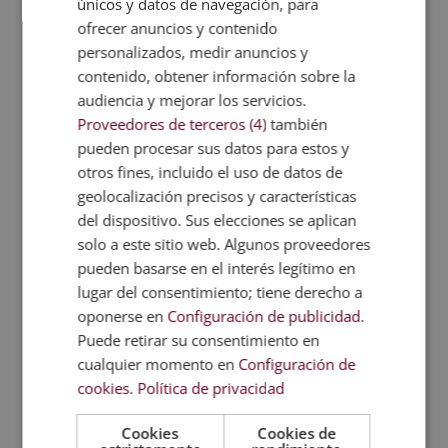
únicos y datos de navegación, para
era:
es:
ofrecer anuncios y contenido
1.580,00€.
395,00€.
personalizados, medir anuncios y
contenido, obtener información sobre la
audiencia y mejorar los servicios.
Proveedores de terceros (4)
también
pueden procesar sus datos para estos y
otros fines, incluido el uso de datos de
geolocalización precisos y características
del dispositivo. Sus elecciones se aplican
solo a este sitio web. Algunos proveedores
pueden basarse en el interés legítimo en
lugar del consentimiento; tiene derecho a
oponerse en
Configuración de publicidad
.
Puede retirar su consentimiento en
cualquier momento en
Configuración de
cookies
.
Política de privacidad
Postgrado Experto en Higiene Industrial en
el Trabajo
Cookies
Cookies de
El
El