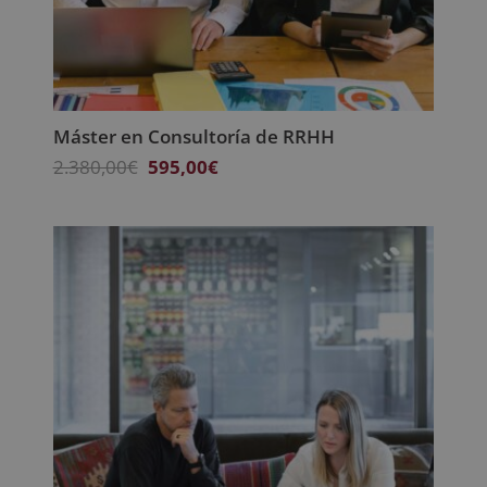
Máster en Consultoría de RRHH
El
El
2.380,00
€
595,00
€
precio
precio
original
actual
era:
es:
2.380,00€.
595,00€.