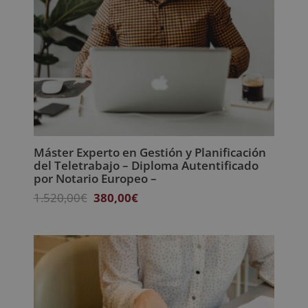
Máster Experto en Gestión y Planificación
del Teletrabajo – Diploma Autentificado
por Notario Europeo –
El
El
1.520,00
€
380,00
€
precio
precio
original
actual
era:
es:
1.520,00€.
380,00€.