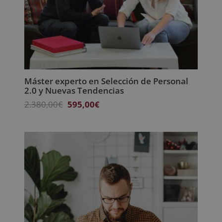
Máster experto en Selección de Personal
2.0 y Nuevas Tendencias
El
El
2.380,00
€
595,00
€
precio
precio
original
actual
era:
es:
2.380,00€.
595,00€.