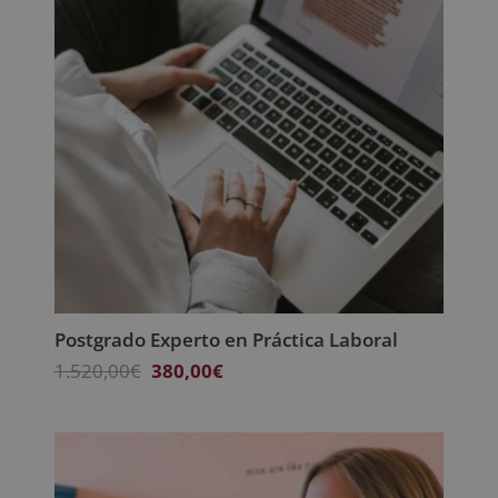
Postgrado Experto en Práctica Laboral
El
El
1.520,00
€
380,00
€
precio
precio
original
actual
era:
es:
1.520,00€.
380,00€.