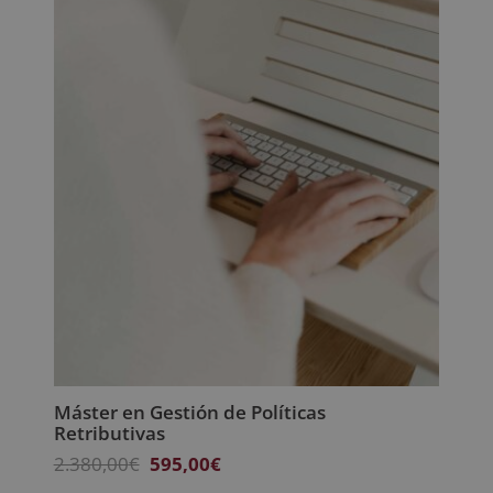
1.920,00€.
480,00€.
Máster en Gestión de Políticas
Retributivas
El
El
2.380,00
€
595,00
€
precio
precio