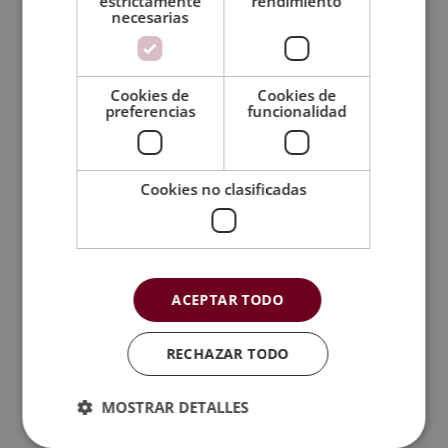
1.520,00
€
380,00
€
estrictamente
rendimiento
necesarias
precio
precio
original
actual
era:
es:
1.520,00€.
380,00€.
Cookies de
Cookies de
preferencias
funcionalidad
Cookies no clasificadas
ACEPTAR TODO
RECHAZAR TODO
MOSTRAR DETALLES