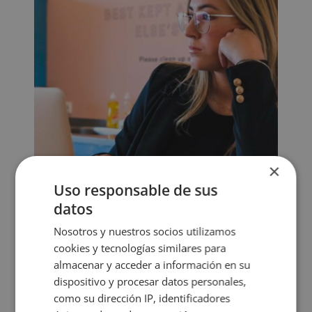
×
Uso responsable de sus
datos
Nosotros y nuestros socios utilizamos
Curso Experto en Resolución de Conflictos
cookies y tecnologías similares para
en el Ámbito Laboral
almacenar y acceder a información en su
El
El
1.580,00
€
395,00
€
dispositivo y procesar datos personales,
precio
precio
como su dirección IP, identificadores
original
actual