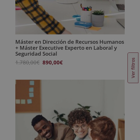
Máster en Dirección de Recursos Humanos
+ Máster Executive Experto en Laboral y
Seguridad Social
Ver filtros
El
El
1.780,00
€
890,00
€
precio
precio
original
actual
era:
es:
1.780,00€.
890,00€.