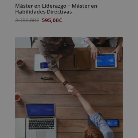
Máster en Liderazgo + Máster en
Habilidades Directivas
El
El
2.380,00
€
595,00
€
precio
precio
original
actual
era:
es:
2.380,00€.
595,00€.