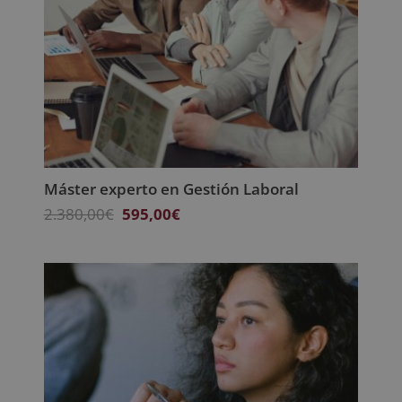
Máster experto en Gestión Laboral
El
El
2.380,00
€
595,00
€
precio
precio
original
actual
era:
es:
2.380,00€.
595,00€.