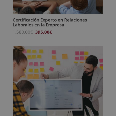
Certificación Experto en Relaciones
Laborales en la Empresa
El
El
1.580,00
€
395,00
€
precio
precio
original
actual
era:
es:
1.580,00€.
395,00€.