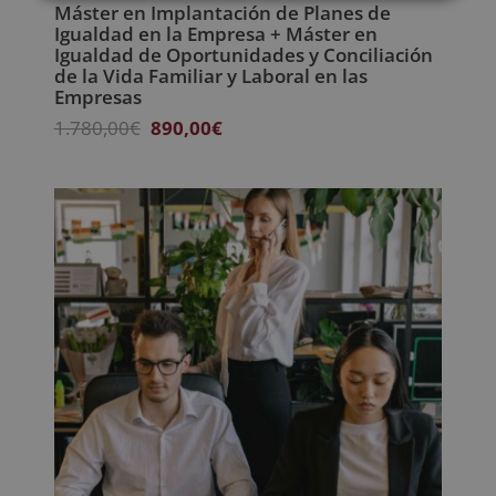
Máster en Implantación de Planes de
Igualdad en la Empresa + Máster en
Igualdad de Oportunidades y Conciliación
de la Vida Familiar y Laboral en las
Empresas
El
El
1.780,00
€
890,00
€
precio
precio
original
actual
era:
es:
1.780,00€.
890,00€.