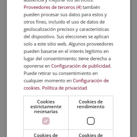
Proveedores de terceros (4)
también
pueden procesar sus datos para estos y
otros fines, incluido el uso de datos de
geolocalización precisos y características
del dispositivo. Sus elecciones se aplican
solo a este sitio web. Algunos proveedores
pueden basarse en el interés legítimo en
lugar del consentimiento; tiene derecho a
oponerse en
Configuración de publicidad
.
Puede retirar su consentimiento en
cualquier momento en
Configuración de
cookies
.
Política de privacidad
Cookies
Cookies de
estrictamente
rendimiento
Máster en Valoración del Daño Corporal
necesarias
Derivado de Accidentes de Tráfico + Perito
Judicial
El
El
2.380,00
€
595,00
€
Cookies de
Cookies de
precio
precio