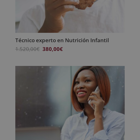
Técnico experto en Nutrición Infantil
El
El
1.520,00
€
380,00
€
precio
precio
original
actual
era:
es:
1.520,00€.
380,00€.