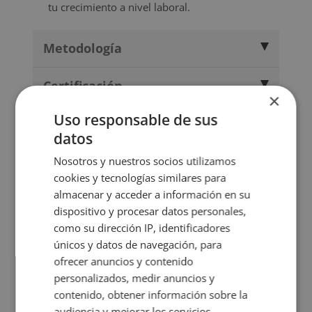
tu crecimiento a nivel laboral.
Metodología
Certificación
×
Uso responsable de sus
Temario
datos
Valoraciones (1)
Nosotros y nuestros socios utilizamos
cookies y tecnologías similares para
almacenar y acceder a información en su
FAQs
dispositivo y procesar datos personales,
como su dirección IP, identificadores
únicos y datos de navegación, para
TITULACIONES
ofrecer anuncios y contenido
RELACIONADAS
personalizados, medir anuncios y
contenido, obtener información sobre la
audiencia y mejorar los servicios.