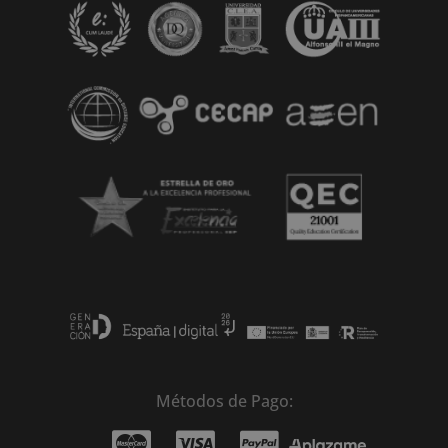
t
i
v
e
:
Métodos de Pago: