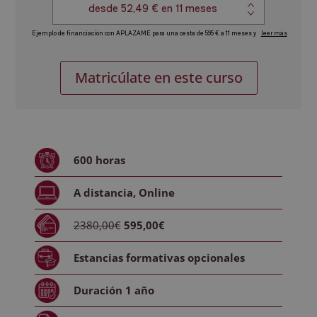
Curso
Alternative:
Matricúlate en este curso
en
Seguros:
Técnico
experto
en
600
horas
Seguros
y
A distancia
,
Online
Daños
+
2380,00€
595,00€
Perito
Judicial
Estancias formativas
opcionales
cantidad
Duración
1 año