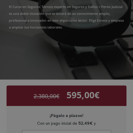
El Curso en Seguros: Técnico experto en Seguros y Daños + Perito Judicial
es una doble titulación que te dotará de un conocimiento amplio,
profesional e innovador en este importante sector. Elige Esneca y empieza
a ampliar tus horizontes laborales.
595,00
€
2.380,00
€
El
El
precio
precio
original
actual
era:
es:
2.380,00€.
595,00€.