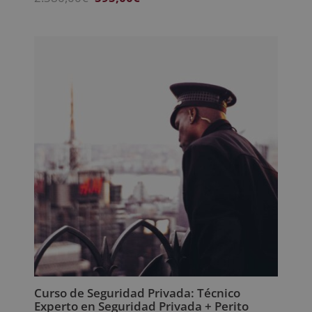
precio
precio
original
actual
era:
es:
2.380,00€.
595,00€.
Curso de Seguridad Privada: Técnico
Experto en Seguridad Privada + Perito