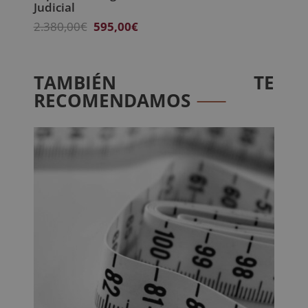
Judicial
El
El
2.380,00
€
595,00
€
precio
precio
original
actual
era:
es:
TAMBIÉN TE
2.380,00€.
595,00€.
RECOMENDAMOS