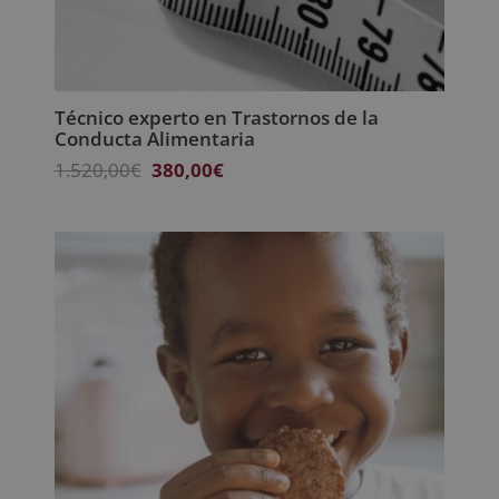
Técnico experto en Trastornos de la
Conducta Alimentaria
El
El
1.520,00
€
380,00
€
precio
precio
original
actual
era:
es:
1.520,00€.
380,00€.