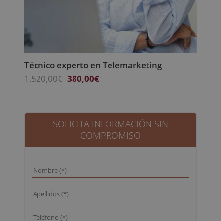
Técnico experto en Telemarketing
El
El
1.520,00
€
380,00
€
precio
precio
original
actual
era:
es:
1.520,00€.
380,00€.
SOLICITA INFORMACIÓN SIN
COMPROMISO