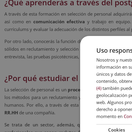
¿Qué aprenderás a través del post
A través de esta formación en selección de personal adquiri
así como en
comunicación efectiva
y trabajo en equipo.
currículums y evaluar la adecuación de los distintos perfiles al
Por otro lado, conocerás la función del mando intermedio en 
sólidos en reclutamiento y selección de personal, así como ges
Uso respons
entrevista, las pruebas psicotécnicas, las tecnologías aplicadas 
Nosotros y nuestr
información en su
únicos y datos de
¿Por qué estudiar el postgrado en 
contenido, obtene
(4)
también pueden
La selección de personal es un
proceso indispensable
para l
geolocalización pr
los métodos para un reclutamiento y selección de personal e
web. Algunos prov
humanos. Por ello, a través de esta formación podrás ampliar
derecho a opone
RR.HH
de una compañía.
momento en
Con
Se trata de un sector, además, que goza de una
alta 
Cookies