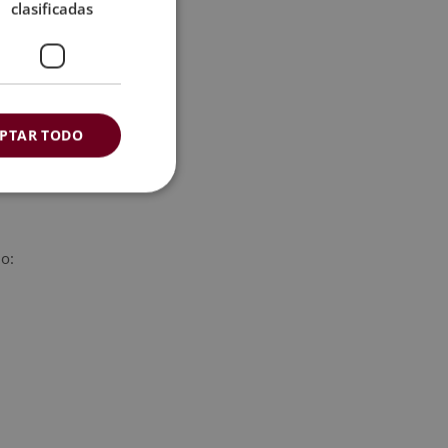
a de estas
clasificadas
pacidad de
ro también
 todos los
PTAR TODO
jo: