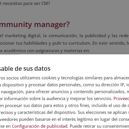
ué necesitas para ser CM?
community manager?
arketing digital, la comunicación, la publicidad y las redes
cionar tus habilidades y pulir tu currículum. En este sentido, 
 académico con asignaturas y materias en:
able de sus datos
os socios utilizamos cookies y tecnologías similares para almace
 dispositivo y procesar datos personales, como su dirección IP, i
 navegación, para ofrecer anuncios y contenido personalizados, 
r información sobre la audiencia y mejorar los servicios.
Proveed
 procesar sus datos para estos y otros fines, incluido el uso de 
ecisos y características del dispositivo. Sus elecciones se aplican s
o en community manager?
eedores pueden basarse en el interés legítimo en lugar del cons
rse en
Configuración de publicidad
. Puede retirar su consentimie
tionar las redes sociales
de un perfil profesional. Esto incl