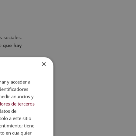
 sociales.
lo
que hay
×
nar y acceder a
dentificadores
medir anuncios y
ores de terceros
datos de
olo a este sitio
entimiento; tiene
nto en cualquier
uye muchos