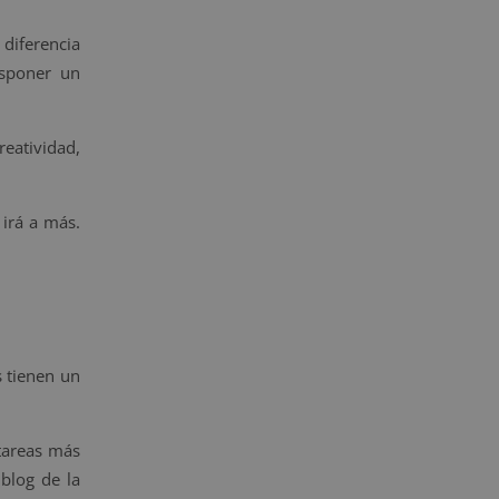
diferencia
sponer un
reatividad,
 irá a más.
s tienen un
 tareas más
 blog de la