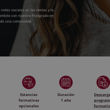
edes sociales en las ventas y la
 ámbito con nuestro Postgrado en
s de una comunidad.
Estancias
Duración
Descarg
formativas
1 año
program
opcionales
formati