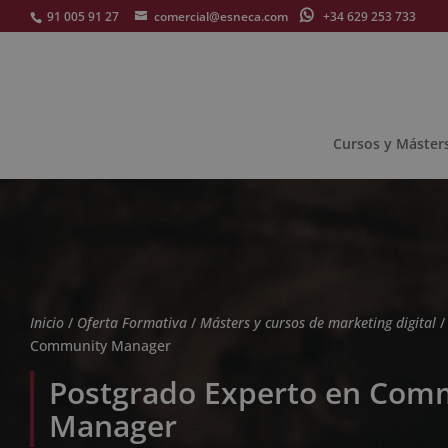
91 005 91 27
comercial@esneca.com
+34 629 253 733
Cursos y Máster
Inicio
/
Oferta Formativa
/
Másters y cursos de marketing digital
/
Community Manager
Postgrado Experto en Com
Manager