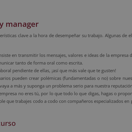
ty manager
sticas clave a la hora de desempeñar su trabajo. Algunas de el
onsiste en transmitir los mensajes, valores e ideas de la empresa 
municar tanto de forma oral como escrita.
laboral pendiente de ellas, ¡así que más vale que te gusten!
uarios pueden crear polémicas (fundamentadas o no) sobre nues
o vaya a más y suponga un problema serio para nuestra reputación
 empresa no eres tú, por lo que todo lo que digas, hagas o prop
le que trabajes codo a codo con compañeros especializados en p
curso