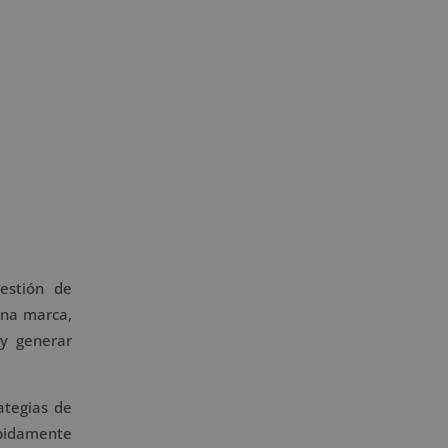
n
a
t
i
v
e
:
estión de
na marca,
 y generar
ategias de
ápidamente