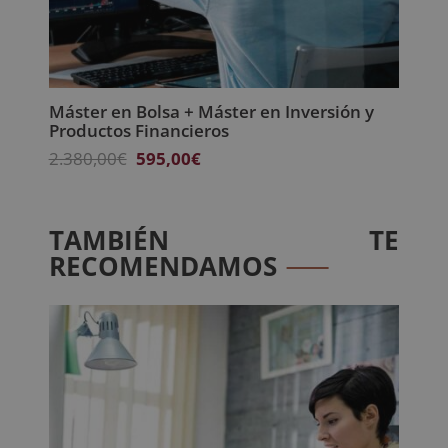
Máster en Bolsa + Máster en Inversión y
Productos Financieros
El
El
2.380,00
€
595,00
€
precio
precio
original
actual
era:
es:
TAMBIÉN TE
2.380,00€.
595,00€.
RECOMENDAMOS