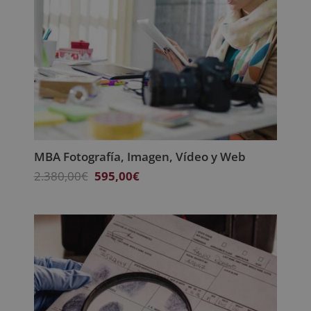
MBA Fotografía, Imagen, Vídeo y Web
El
El
2.380,00
€
595,00
€
precio
precio
original
actual
era:
es:
2.380,00€.
595,00€.