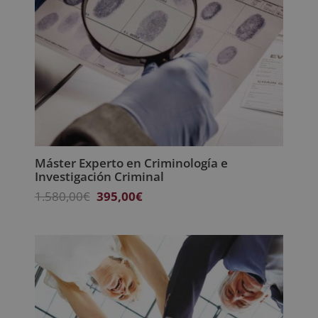
Máster Experto en Criminología e
Investigación Criminal
El
El
1.580,00
€
395,00
€
precio
precio
original
actual
era:
es:
1.580,00€.
395,00€.