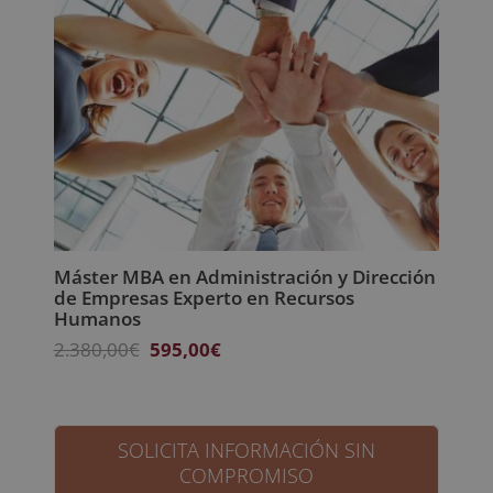
Máster MBA en Administración y Dirección
de Empresas Experto en Recursos
Humanos
El
El
2.380,00
€
595,00
€
precio
precio
original
actual
era:
es:
2.380,00€.
595,00€.
SOLICITA INFORMACIÓN SIN
COMPROMISO