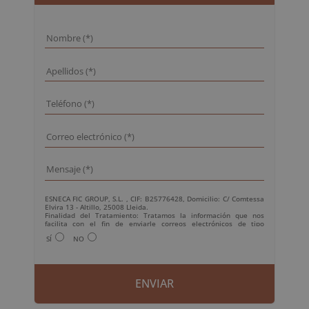
ESNECA FIC GROUP, S.L. , CIF: B25776428, Domicilio: C/ Comtessa
Elvira 13 - Altillo, 25008 Lleida.
Finalidad del Tratamiento: Tratamos la información que nos
facilita con el fin de enviarle correos electrónicos de tipo
comercial relacionado con los productos ofrecidos y otros tipo de
SÍ
NO
productos que fueran de su interés.
Legitimación del tratamiento: Consentimiento del interesado.
Derechos: Puede ejercitar sus derechos identificándose
suficientemente, dirigiéndose a la dirección
info@grupoesneca.com.
Para más información consulte nuestra Política de Privacidad.
Desea recibir información comercial (vía telefónica y/o email):