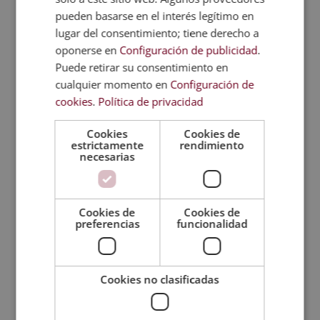
pueden basarse en el interés legítimo en
lugar del consentimiento; tiene derecho a
Máster en Gestión Financiera + Máster en
oponerse en
Configuración de publicidad
.
Análisis de Balances
Puede retirar su consentimiento en
El
El
2.380,00
€
595,00
€
cualquier momento en
Configuración de
precio
precio
cookies
.
Política de privacidad
original
actual
era:
es:
Cookies
Cookies de
estrictamente
rendimiento
2.380,00€.
595,00€.
necesarias
Cookies de
Cookies de
preferencias
funcionalidad
Cookies no clasificadas