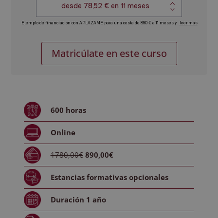
Máster
Alternative:
Matricúlate en este curso
en
Broker
Hipotecario
cantidad
600
horas
Online
1780,00€
890,00€
Estancias formativas
opcionales
Duración
1 año