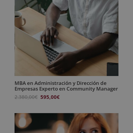
MBA en Administración y Dirección de
Empresas Experto en Community Manager
El
El
2.380,00
€
595,00
€
precio
precio
original
actual
era:
es:
2.380,00€.
595,00€.