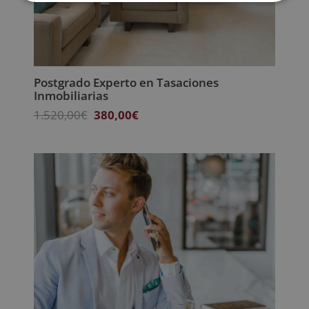
Postgrado Experto en Tasaciones
Inmobiliarias
El
El
1.520,00
€
380,00
€
precio
precio
original
actual
era:
es:
1.520,00€.
380,00€.