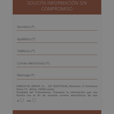
2.380,00€.
595,00€.
SOLICITA INFORMACIÓN SIN
COMPROMISO
ESNECA FIC GROUP, S.L. , CIF: B25776428, Domicilio: C/ Comtessa
Elvira 13 - Altillo, 25008 Lleida.
Finalidad del Tratamiento: Tratamos la información que nos
facilita con el fin de enviarle correos electrónicos de tipo
comercial relacionado con los productos ofrecidos y otros tipo de
SÍ
NO
productos que fueran de su interés.
Legitimación del tratamiento: Consentimiento del interesado.
Derechos: Puede ejercitar sus derechos identificándose
suficientemente, dirigiéndose a la dirección
info@grupoesneca.com.