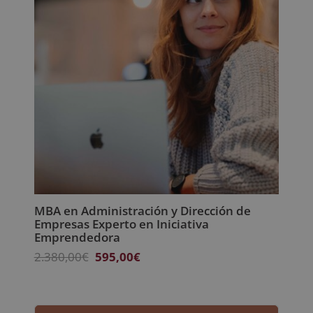
MBA en Administración y Dirección de
Empresas Experto en Iniciativa
Emprendedora
El
El
2.380,00
€
595,00
€
precio
precio
original
actual
era:
es: