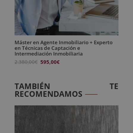
Máster en Agente Inmobiliario + Experto
en Técnicas de Captación e
Intermediación Inmobiliaria
El
El
2.380,00
€
595,00
€
precio
precio
original
actual
era:
es:
TAMBIÉN TE
2.380,00€.
595,00€.
RECOMENDAMOS