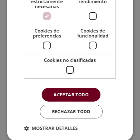
estrictamente
rendimiento
necesarias
Cookies de
Cookies de
preferencias
funcionalidad
Máster en Dirección Inmobiliaria
El
El
2.380,00
€
595,00
€
precio
precio
original
actual
Cookies no clasificadas
era:
es:
2.380,00€.
595,00€.
ACEPTAR TODO
RECHAZAR TODO
MOSTRAR DETALLES