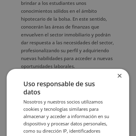
brindar a los estudiantes unos
conocimientos sólidos en el ámbito
hipotecario de la bolsa. En este sentido,
conocerán las áreas de finanzas que
envuelven el sector inmobiliario y podrán
dar respuesta a las necesidades del sector,
profesionalizando su perfil y adquiriendo
nuevas habilidades para acceder a nuevas
oportunidades laborales.
×
Uso responsable de sus
Metodología
datos
Certificación
Nosotros y nuestros socios utilizamos
cookies y tecnologías similares para
Temario
almacenar y acceder a información en su
dispositivo y procesar datos personales,
como su dirección IP, identificadores
Valoraciones (1)