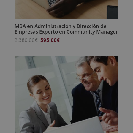
MBA en Administración y Dirección de
Empresas Experto en Community Manager
El
El
2.380,00
€
595,00
€
precio
precio
original
actual
era:
es:
2.380,00€.
595,00€.