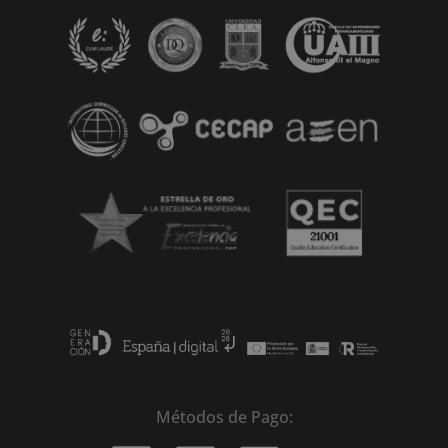
t
i
v
e
:
Métodos de Pago: