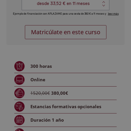
Máster
Alternative:
Matricúlate en este curso
en
Análisis
de
Balances
Contables
300
horas
cantidad
Online
1520,00€
380,00€
Estancias formativas
opcionales
Duración
1 año