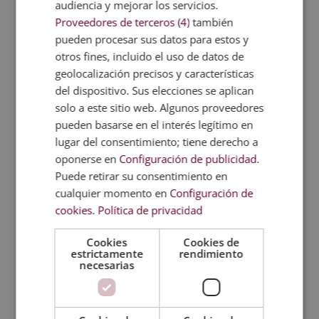
audiencia y mejorar los servicios.
Proveedores de terceros (4)
también
pueden procesar sus datos para estos y
otros fines, incluido el uso de datos de
geolocalización precisos y características
del dispositivo. Sus elecciones se aplican
solo a este sitio web. Algunos proveedores
pueden basarse en el interés legítimo en
lugar del consentimiento; tiene derecho a
oponerse en
Configuración de publicidad
.
Puede retirar su consentimiento en
cualquier momento en
Configuración de
cookies
.
Política de privacidad
Máster en Analítica Contable y
Contabilidad
Cookies
Cookies de
estrictamente
rendimiento
El
El
2.380,00
€
595,00
€
necesarias
precio
precio
original
actual
era:
es: