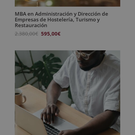
MBA en Administración y Dirección de
Empresas de Hostelería, Turismo y
Restauración
El
El
2.380,00
€
595,00
€
precio
precio
original
actual
era:
es:
2.380,00€.
595,00€.