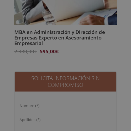
MBA en Administración y Dirección de
Empresas Experto en Asesoramiento
Empresarial
El
El
2.380,00
€
595,00
€
precio
precio
original
actual
era:
es:
2.380,00€.
595,00€.
SOLICITA INFORMACIÓN SIN
COMPROMISO