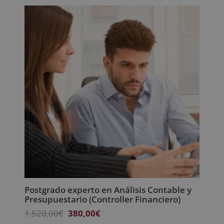
era:
es:
2.380,00€.
595,00€.
Postgrado experto en Análisis Contable y
Presupuestario (Controller Financiero)
El
El
1.520,00
€
380,00
€
precio
precio