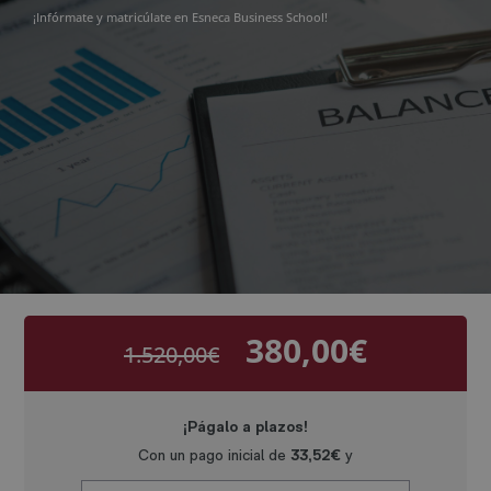
¡Infórmate y matricúlate en Esneca Business School!
380,00
€
1.520,00
€
El
El
precio
precio
original
actual
era:
es:
1.520,00€.
380,00€.