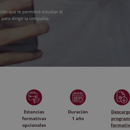
ión que te permitirá estudiar el
 para dirigir la compañía.
Estancias
Duración
Descarg
formativas
1 año
program
opcionales
formati