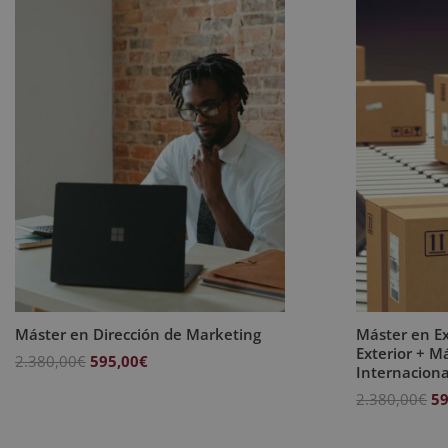
Máster en Dirección de Marketing
Máster en E
Exterior + M
El
El
2.380,00
€
595,00
€
Internaciona
precio
precio
El
2.380,00
€
59
original
actual
pr
era:
es:
or