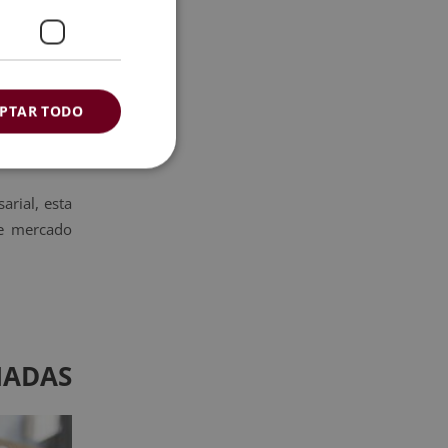
la materia.
 necesarios
PTAR TODO
ategias de
arial, esta
 de mercado
NADAS