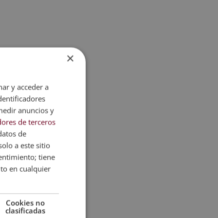
s empresas
×
te sentido,
nar y acceder a
dentificadores
medir anuncios y
ores de terceros
datos de
olo a este sitio
entimiento; tiene
nto en cualquier
Cookies no
clasificadas