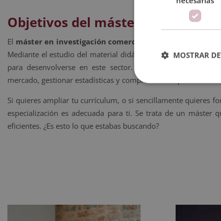
necesarias
Objetivos del máster en investig
El
máster en investigación comercial y comunicación
tien
Mediante el estudio del material didáctico y la realización d
MOSTRAR DE
para desenvolverse en este sector. Así, conocerán el mer
mercado, gestionar estadísticas y comprender los procesos de 
Si quieres ampliar tu currículum, o si sencillamente quieres 
especialización es adecuada para ti. Se trata de un máster q
eficientes. ¿Es esto lo que estabas buscando?