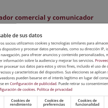
igador comercial y comunicador
ontar con un amplio abanico de opciones, puesto que todas la
to de sus clientes y del sector en el que se desenvuelven. En es
able de sus datos
se ubican son los siguientes:
os socios utilizamos cookies y tecnologías similares para almace
 dispositivo y procesar datos personales, como su dirección IP, i
 navegación, para ofrecer anuncios y contenido personalizados, 
r información sobre la audiencia y mejorar los servicios.
Proveed
 procesar sus datos para estos y otros fines, incluido el uso de 
ecisos y características del dispositivo. Sus elecciones se aplican s
eedores pueden basarse en el interés legítimo en lugar del cons
rse en
Configuración de publicidad
. Puede retirar su consentimie
figuración de cookies
.
Política de privacidad
Cookies de
Cookies de
Cookies de
rendimiento
preferencias
funcionalidad