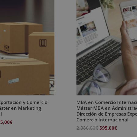
xportación y Comercio
MBA en Comercio Internaci
áster en Marketing
Máster MBA en Administrac
l
Dirección de Empresas Expe
Comercio Internacional
El
5,00
€
El
El
2.380,00
€
595,00
€
ecio
precio
precio
precio
iginal
actual