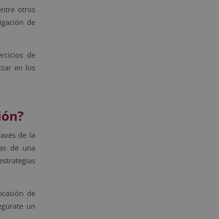
entre otros
n
a
igación de
t
i
rcicios de
v
e
zar en los
:
ión?
avés de la
tas de una
estrategias
ocasión de
egúrate un