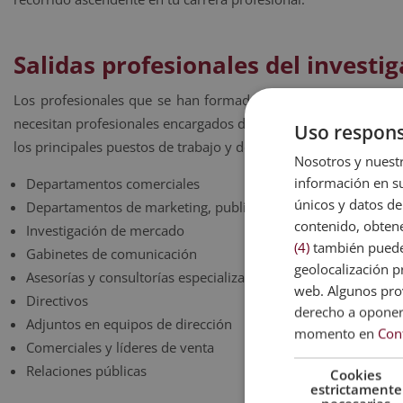
Salidas profesionales del invest
Los profesionales que se han formado en esta área suelen c
necesitan profesionales encargados de estudiar el comportamien
Uso respons
los principales puestos de trabajo y departamentos en los que 
Nosotros y nuestr
información en su
Departamentos comerciales
únicos y datos de
Departamentos de marketing, publicidad y ventas
contenido, obtene
Investigación de mercado
(4)
también pueden
Gabinetes de comunicación
geolocalización pr
Asesorías y consultorías especializadas
web. Algunos prov
Directivos
derecho a opone
Adjuntos en equipos de dirección
momento en
Con
Comerciales y líderes de venta
Relaciones públicas
Cookies
estrictamente