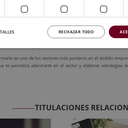
ación comercial y comunicación
e como objetivo principal convertir al alumno en un experto en 
e las pruebas correspondientes podrán adquirir los conocimientos
TALLES
RECHAZAR TODO
ACE
cado, el comportamiento del consumidor, podrán diseñar estr
decisión de compra, entre otros.
formarte en uno de los sectores más punteros en el ámbito empres
ue te permitirá adentrarte en el sector y elaborar estrategias
_______
TITULACIONES RELACIO