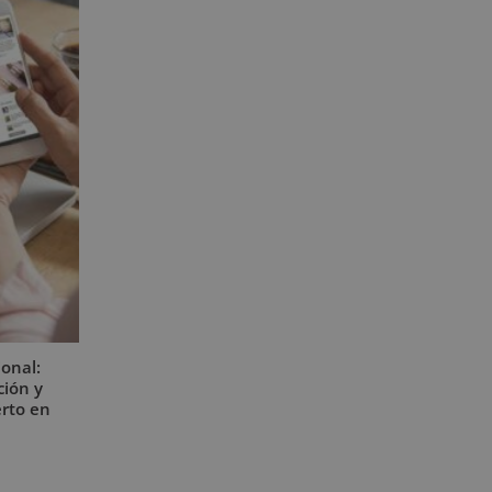
onal:
ión y
rto en