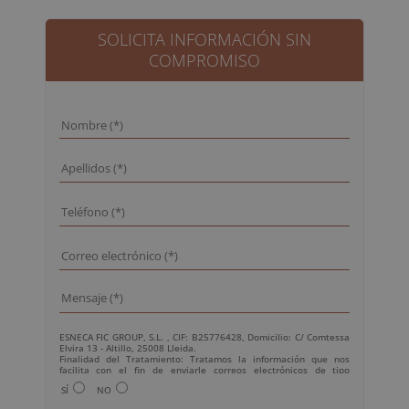
era:
es:
2.380,00€.
595,00€.
SOLICITA INFORMACIÓN SIN
COMPROMISO
ESNECA FIC GROUP, S.L. , CIF: B25776428, Domicilio: C/ Comtessa
Elvira 13 - Altillo, 25008 Lleida.
Finalidad del Tratamiento: Tratamos la información que nos
facilita con el fin de enviarle correos electrónicos de tipo
comercial relacionado con los productos ofrecidos y otros tipo de
SÍ
NO
productos que fueran de su interés.
Legitimación del tratamiento: Consentimiento del interesado.