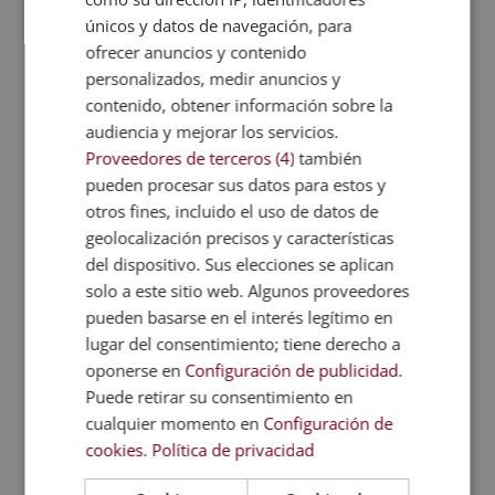
Ficha formativa
únicos y datos de navegación, para
ofrecer anuncios y contenido
Puede descargar aquí la
ficha formativa
del
personalizados, medir anuncios y
MBA en Diseño Gráfico.
contenido, obtener información sobre la
audiencia y mejorar los servicios.
Temario
Proveedores de terceros (4)
también
pueden procesar sus datos para estos y
otros fines, incluido el uso de datos de
Valoraciones (0)
geolocalización precisos y características
del dispositivo. Sus elecciones se aplican
solo a este sitio web. Algunos proveedores
TAMBIÉN TE
pueden basarse en el interés legítimo en
RECOMENDAMOS
lugar del consentimiento; tiene derecho a
oponerse en
Configuración de publicidad
.
Puede retirar su consentimiento en
cualquier momento en
Configuración de
cookies
.
Política de privacidad