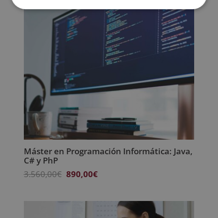
Máster en Programación Informática: Java,
C# y PhP
El
El
3.560,00
€
890,00
€
precio
precio
original
actual
era:
es:
3.560,00€.
890,00€.