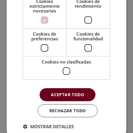
Cookies
Cookies de
estrictamente
rendimiento
necesarias
Cookies de
Cookies de
preferencias
funcionalidad
Cookies no clasificadas
MBA en Administración y Dirección de
Empresas Experto en Asesoramiento
Empresarial
ACEPTAR TODO
El
El
2.380,00
€
595,00
€
precio
precio
RECHAZAR TODO
original
actual
era:
es:
2.380,00€.
595,00€.
MOSTRAR DETALLES