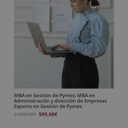
MBA en Gestión de Pymes: MBA en
Administración y dirección de Empresas
Experto en Gestión de Pymes
El
El
2.380,00
€
595,00
€
precio
precio
original
actual