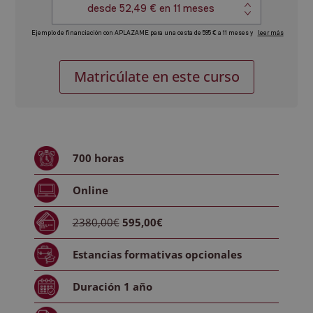
MBA
Alternative:
Matricúlate en este curso
en
Diseño
Gráfico:
Máster
MBA
700
horas
en
Administración
Online
y
Dirección
2380,00€
595,00€
de
Empresas
Estancias formativas
opcionales
experto
en
Duración
1 año
Diseño
cantidad