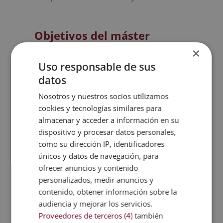
Objetivos del máster
×
El objetivo del máster es que el alumno
Uso responsable de sus
conozca las claves de expresión corporal y la
datos
gestión del marketing necesarias para
desenvolverse con soltura en el ámbito de
Nosotros y nuestros socios utilizamos
las relaciones públicas. Para ello, se formará
cookies y tecnologías similares para
en diversas materias, convirtiéndose así en
almacenar y acceder a información en su
un experto en organización de reuniones,
dispositivo y procesar datos personales,
como su dirección IP, identificadores
gestión de eventos, normas protocolarias y
únicos y datos de navegación, para
atención al cliente. Además, contará con
ofrecer anuncios y contenido
unidades dedicadas en exclusiva al
personalizados, medir anuncios y
aprendizaje del inglés, un básico para
contenido, obtener información sobre la
cualquiera que esté interesado en el trabajo
audiencia y mejorar los servicios.
en relaciones públicas.
Proveedores de terceros (4)
también