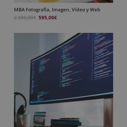
MBA Fotografía, Imagen, Vídeo y Web
El
El
2.380,00
€
595,00
€
precio
precio
original
actual
era:
es:
2.380,00€.
595,00€.