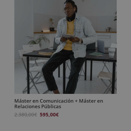
1.520,00€.
380,00€.
Máster en Comunicación + Máster en
Relaciones Públicas
El
El
2.380,00
€
595,00
€
precio
precio
original
actual