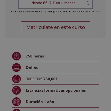
Máster
Alternative:
Matricúlate en este curso
en
Relaciones
Públicas
+
Certificación
750
horas
Experto
en
Online
Intérprete
-
3000,00€
750,00€
Doble
Titulación
Estancias formativas
opcionales
cantidad
Duración
1 año