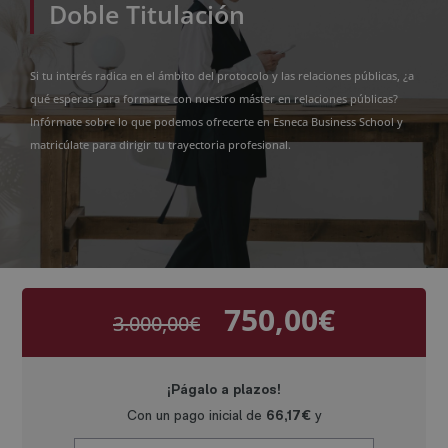
Doble Titulación
Si tu interés radica en el ámbito del protocolo y las relaciones públicas, ¿a
qué esperas para formarte con nuestro máster en relaciones públicas?
Infórmate sobre lo que podemos ofrecerte en Esneca Business School y
matricúlate para dirigir tu trayectoria profesional.
750,00
€
3.000,00
€
El
El
precio
precio
original
actual
era:
es:
3.000,00€.
750,00€.