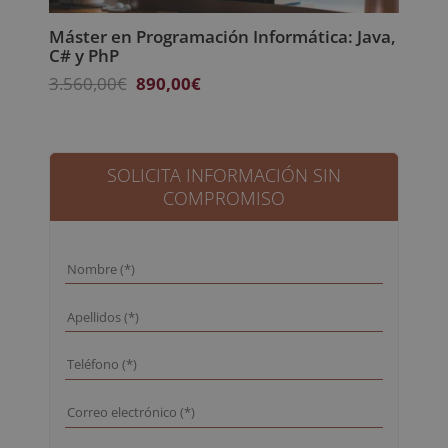
Máster en Programación Informática: Java,
C# y PhP
El
El
3.560,00
€
890,00
€
precio
precio
original
actual
era:
es:
3.560,00€.
890,00€.
SOLICITA INFORMACIÓN SIN
COMPROMISO