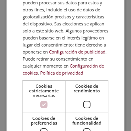
pueden procesar sus datos para estos y
Metodología
otros fines, incluido el uso de datos de
geolocalización precisos y características
del dispositivo. Sus elecciones se aplican
Certificación
solo a este sitio web. Algunos proveedores
pueden basarse en el interés legítimo en
Temario
lugar del consentimiento; tiene derecho a
oponerse en
Configuración de publicidad
.
Valoraciones (0)
Puede retirar su consentimiento en
cualquier momento en
Configuración de
FAQs
cookies
.
Política de privacidad
Cookies
Cookies de
estrictamente
rendimiento
TITULACIONES
necesarias
RELACIONADAS
Cookies de
Cookies de
preferencias
funcionalidad