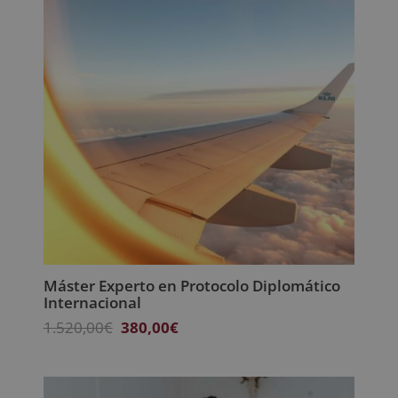
Máster Experto en Protocolo Diplomático
Internacional
El
El
1.520,00
€
380,00
€
precio
precio
original
actual
era:
es: