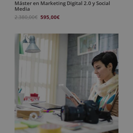
Máster en Marketing Digital 2.0 y Social
Media
El
El
2.380,00
€
595,00
€
precio
precio
original
actual
era:
es:
2.380,00€.
595,00€.