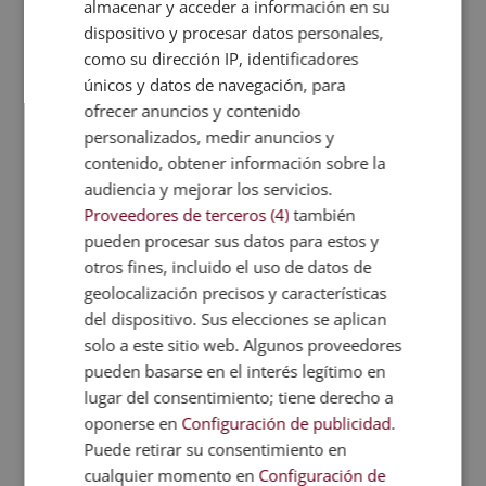
almacenar y acceder a información en su
vida de este tipo de pacientes, afectados
dispositivo y procesar datos personales,
por la enfermedad del cáncer, has llegado
como su dirección IP, identificadores
a lugar indicado.
únicos y datos de navegación, para
ofrecer anuncios y contenido
Además, disponemos de una metodología
personalizados, medir anuncios y
flexible de estudio. Esto significa que
contenido, obtener información sobre la
podrás seguir con tu día a día y responder
audiencia y mejorar los servicios.
a las distintas responsabilidades, como la
Proveedores de terceros (4)
también
familia o el trabajo, sin necesidad de
pueden procesar sus datos para estos y
renunciar a los estudios.
otros fines, incluido el uso de datos de
geolocalización precisos y características
del dispositivo. Sus elecciones se aplican
Salidas profesionales
solo a este sitio web. Algunos proveedores
Los profesionales que se han formado en
pueden basarse en el interés legítimo en
lugar del consentimiento; tiene derecho a
esta área suelen desempeñar sus
oponerse en
Configuración de publicidad
.
funciones en:
Puede retirar su consentimiento en
Hospitales y centros de salud
cualquier momento en
Configuración de