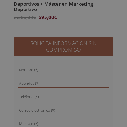
Deportivos + Máster en Marketing
Deportivo
El
El
2.380,00
€
595,00
€
precio
precio
original
actual
era:
es:
2.380,00€.
595,00€.
SOLICITA INFORMACIÓN SIN
COMPROMISO