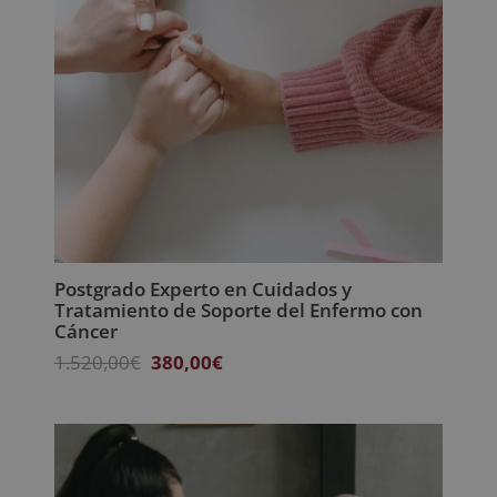
Postgrado Experto en Cuidados y
Tratamiento de Soporte del Enfermo con
Cáncer
El
El
1.520,00
€
380,00
€
precio
precio
original
actual
era:
es:
1.520,00€.
380,00€.