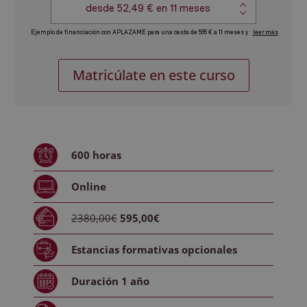
Máster
Alternative:
Matricúlate en este curso
en
Cuidados
Paliativos
Oncológicos
cantidad
600
horas
Online
2380,00€
595,00€
Estancias formativas
opcionales
Duración
1 año