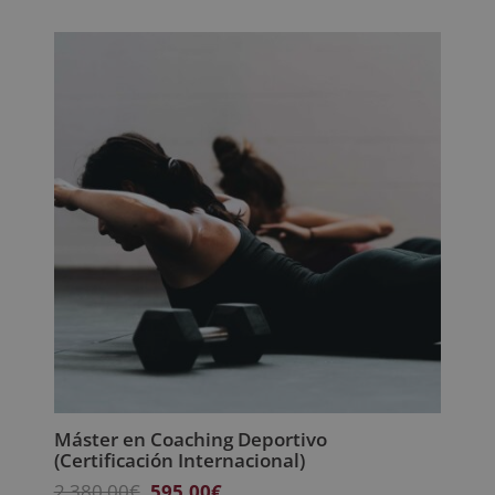
Máster en Coaching Deportivo
(Certificación Internacional)
El
El
2.380,00
€
595,00
€