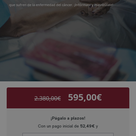
que sufren de la enfermedad del cáncer. ¡Infórmate y matricúlate!
595,00
€
2.380,00
€
El
El
precio
precio
original
actual
era:
es:
2.380,00€.
595,00€.