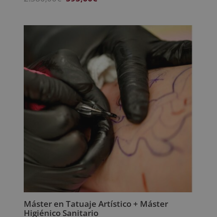
precio
precio
original
actual
era:
es:
2.380,00€.
595,00€.
Máster en Tatuaje Artístico + Máster
Higiénico Sanitario