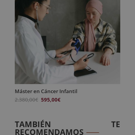
Máster en Cáncer Infantil
El
El
2.380,00
€
595,00
€
precio
precio
original
actual
era:
es:
TAMBIÉN TE
2.380,00€.
595,00€.
RECOMENDAMOS