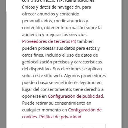
como su dirección IP, identificadores
Psicología
únicos y datos de navegación, para
Dermatología y Cosmética
ofrecer anuncios y contenido
personalizados, medir anuncios y
Deporte
contenido, obtener información sobre la
Interiorismo
audiencia y mejorar los servicios.
Dietética y Nutrición
Proveedores de terceros (4)
también
Comercio internacional
pueden procesar sus datos para estos y
otros fines, incluido el uso de datos de
Farmacia
geolocalización precisos y características
Marketing
del dispositivo. Sus elecciones se aplican
Periodismo
solo a este sitio web. Algunos proveedores
Protocolo y Organización de Eventos
pueden basarse en el interés legítimo en
lugar del consentimiento; tiene derecho a
Robótica
oponerse en
Configuración de publicidad
.
Artes Gráficas
Puede retirar su consentimiento en
Artes y Oficios
cualquier momento en
Configuración de
Noticias
cookies
.
Política de privacidad
Sanidad