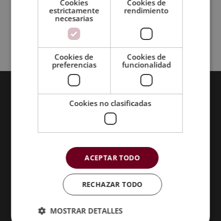
Cookies
Cookies de
Moda & Personal Shopper
estrictamente
rendimiento
necesarias
Programas informáticos
Recursos Humanos
Cookies de
Cookies de
preferencias
funcionalidad
Acreditaciones:
Cookies no clasificadas
ACEPTAR TODO
RECHAZAR TODO
MOSTRAR DETALLES