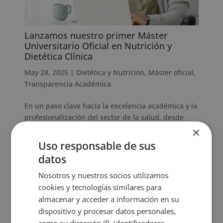
Lanzamos nuestro primer Máster
Universitario Oficial en Nutrición y
Dietética Clínica
May 28, 2025
|
Dietética y Nutrición
,
Máster oficial
,
Transparencia Académica
En un paso clave hacia la excelencia académica y la
profesionalización del sector de la salud, desde
Esneca Business School presentamos nuestro
×
primer Máster Universitario Oficial: el Máster en
Uso responsable de sus
Nutrición y Dietética Clínica. Esta formación
datos
integral, avalada por la...
Nosotros y nuestros socios utilizamos
cookies y tecnologías similares para
Categorías del blog
almacenar y acceder a información en su
dispositivo y procesar datos personales,
Administración y Dirección