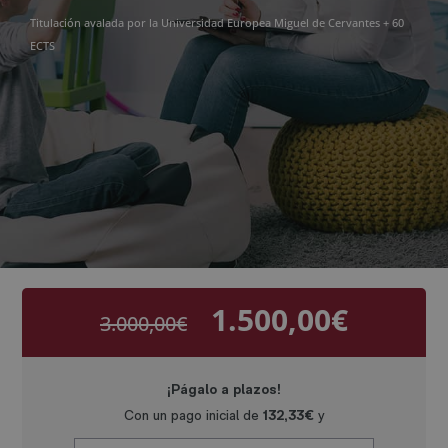
Titulación avalada por la Universidad Europea Miguel de Cervantes + 60
ECTS
1.500,00
€
3.000,00
€
El
El
precio
precio
original
actual
era:
es:
3.000,00€.
1.500,00€.