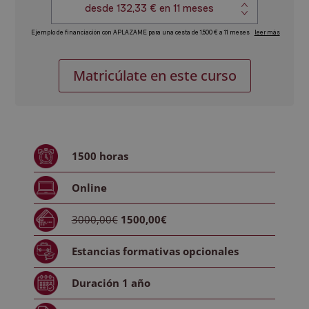
Máster
Alternative:
Matricúlate en este curso
de
Formación
Permanente
en
Pedagogía
1500
horas
y
Psicopedagogía
Online
Clínica
cantidad
3000,00€
1500,00€
Estancias formativas
opcionales
Duración
1 año