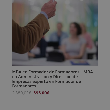
MBA en Formador de Formadores – MBA
en Administración y Dirección de
Empresas experto en Formador de
Formadores
El
El
2.380,00
€
595,00
€
precio
precio
original
actual
era:
es: