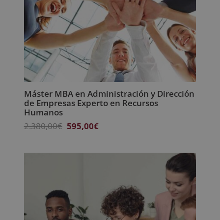
Máster MBA en Administración y Dirección
de Empresas Experto en Recursos
Humanos
El
El
2.380,00
€
595,00
€
precio
precio
original
actual
era:
es:
2.380,00€.
595,00€.