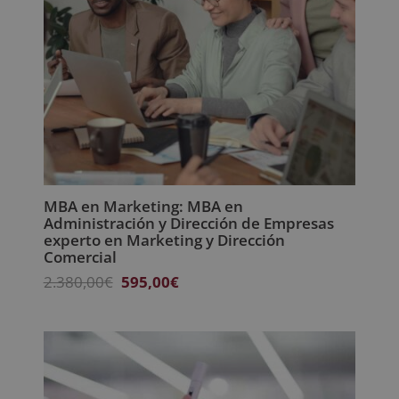
MBA en Marketing: MBA en
Administración y Dirección de Empresas
experto en Marketing y Dirección
Comercial
El
El
2.380,00
€
595,00
€
precio
precio
original
actual
era:
es:
2.380,00€.
595,00€.