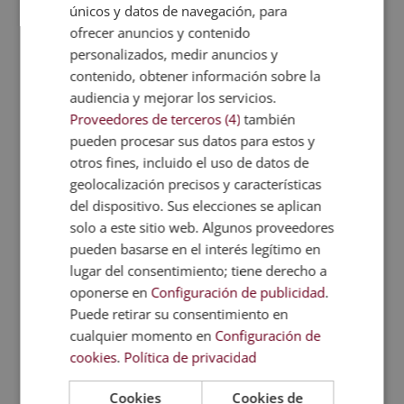
únicos y datos de navegación, para
horas que corresponden a:
ofrecer anuncios y contenido
personalizados, medir anuncios y
PEDAGOGÍA Y
contenido, obtener información sobre la
PSICOPEDAGOGÍA
1500 h
60 ECTS
audiencia y mejorar los servicios.
CLÍNICA
Proveedores de terceros (4)
también
pueden procesar sus datos para estos y
Evaluación
otros fines, incluido el uso de datos de
geolocalización precisos y características
La evaluación del curso está enfocada en 2
del dispositivo. Sus elecciones se aplican
grandes bloques:
solo a este sitio web. Algunos proveedores
pueden basarse en el interés legítimo en
– AUTO-EVALUACIÓN PARCIAL POR TEMAS:
lugar del consentimiento; tiene derecho a
El curso dispone, al finalizar cada tema, de
oponerse en
Configuración de publicidad
.
un examen de autoevaluación, donde el
Puede retirar su consentimiento en
alumno auto-evaluará su aprendizaje.
cualquier momento en
Configuración de
cookies
.
Política de privacidad
– EVALUACIÓN FINAL A DISTANCIA: si eliges
la modalidad A Distancia, tendrás un
Cookies
Cookies de