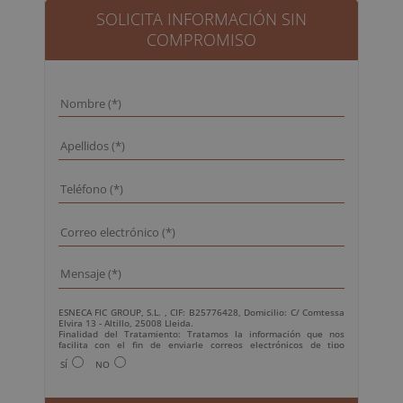
2.380,00€.
595,00€.
SOLICITA INFORMACIÓN SIN
COMPROMISO
ESNECA FIC GROUP, S.L. , CIF: B25776428, Domicilio: C/ Comtessa
Elvira 13 - Altillo, 25008 Lleida.
Finalidad del Tratamiento: Tratamos la información que nos
facilita con el fin de enviarle correos electrónicos de tipo
comercial relacionado con los productos ofrecidos y otros tipo de
SÍ
NO
productos que fueran de su interés.
Legitimación del tratamiento: Consentimiento del interesado.
Derechos: Puede ejercitar sus derechos identificándose
suficientemente, dirigiéndose a la dirección