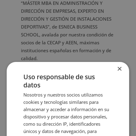
“MÁSTER MBA EN ADMINISTRACIÓN Y
DIRECCIÓN DE EMPRESAS, EXPERTO EN
DIRECCIÓN Y GESTIÓN DE INSTALACIONES
DEPORTIVAS”, de ESNECA BUSINESS
SCHOOL, avalada por nuestra condición de
socios de la CECAP y AEEN, máximas
instituciones españolas en formación y de
calidad.
×
Los diplomas, además, llevan el sello de
Uso responsable de sus
Notario Europeo, que da fe de la validez,
datos
contenidos y autenticidad del título a nivel
nacional e internacional.
Nosotros y nuestros socios utilizamos
cookies y tecnologías similares para
Ficha formativa
almacenar y acceder a información en su
dispositivo y procesar datos personales,
Puede descargar aquí la
ficha formativa
del
como su dirección IP, identificadores
MBA en Administración y Dirección de
únicos y datos de navegación, para