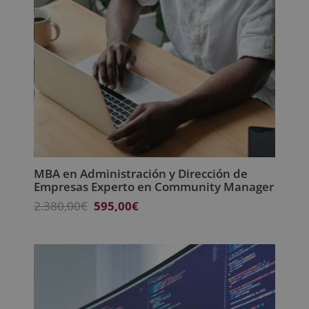
MBA en Administración y Dirección de
Empresas Experto en Community Manager
El
El
2.380,00
€
595,00
€
precio
precio
original
actual
era:
es:
2.380,00€.
595,00€.