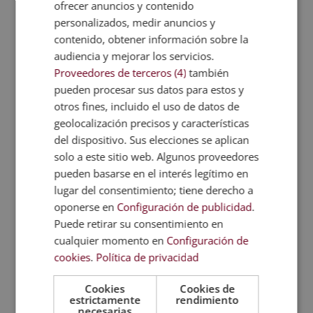
Empresas Experto en Dirección y Gestión
ofrecer anuncios y contenido
de Instalaciones Deportivas.
personalizados, medir anuncios y
contenido, obtener información sobre la
audiencia y mejorar los servicios.
Temario
Proveedores de terceros (4)
también
pueden procesar sus datos para estos y
Valoraciones (1)
otros fines, incluido el uso de datos de
geolocalización precisos y características
del dispositivo. Sus elecciones se aplican
TAMBIÉN TE
solo a este sitio web. Algunos proveedores
RECOMENDAMOS
pueden basarse en el interés legítimo en
lugar del consentimiento; tiene derecho a
oponerse en
Configuración de publicidad
.
Puede retirar su consentimiento en
cualquier momento en
Configuración de
cookies
.
Política de privacidad
Cookies
Cookies de
estrictamente
rendimiento
necesarias