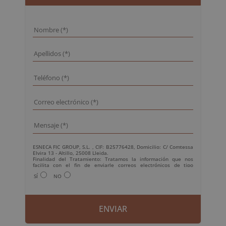
ESNECA FIC GROUP, S.L. , CIF: B25776428, Domicilio: C/ Comtessa
Elvira 13 - Altillo, 25008 Lleida.
Finalidad del Tratamiento: Tratamos la información que nos
facilita con el fin de enviarle correos electrónicos de tipo
comercial relacionado con los productos ofrecidos y otros tipo de
SÍ
NO
productos que fueran de su interés.
Legitimación del tratamiento: Consentimiento del interesado.
Derechos: Puede ejercitar sus derechos identificándose
suficientemente, dirigiéndose a la dirección
info@grupoesneca.com.
Para más información consulte nuestra Política de Privacidad.
Desea recibir información comercial (vía telefónica y/o email):