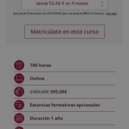
MBA
Alternative:
Matricúlate en este curso
en
Administración
y
Dirección
de
700
horas
Empresas,
Experto
Online
en
Dirección
2380,00€
595,00€
y
Gestión
Estancias formativas
opcionales
de
Instalaciones
Duración
1 año
Deportivas
cantidad