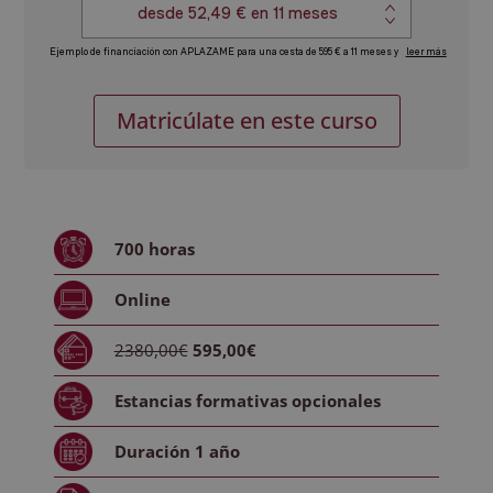
MBA
Alternative:
Matricúlate en este curso
en
Administración
y
Dirección
de
700
horas
Empresas,
experto
Online
en
Dirección
2380,00€
595,00€
y
Gestión
Estancias formativas
opcionales
de
Clínicas
Duración
1 año
de
Tratamiento