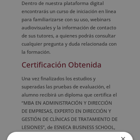
Dentro de nuestra plataforma digital
encontrarás un curso de iniciación en línea
para familiarizarse con su uso, webinars
audiovisuales y la información de contacto
de sus tutores, a quienes podrás consultar
cualquier pregunta y duda relacionada con
la formación.
Certificación Obtenida
Una vez finalizados los estudios y
superadas las pruebas de evaluación, el
alumno recibirá un diploma que certifica el
“MBA EN ADMINISTRACIÓN Y DIRECCIÓN
DE EMPRESAS, EXPERTO EN DIRECCIÓN Y
GESTIÓN DE CLÍNICAS DE TRATAMIENTO DE
LESIONES”, de ESNECA BUSINESS SCHOOL,
avalada por nuestra condición de socios de
×