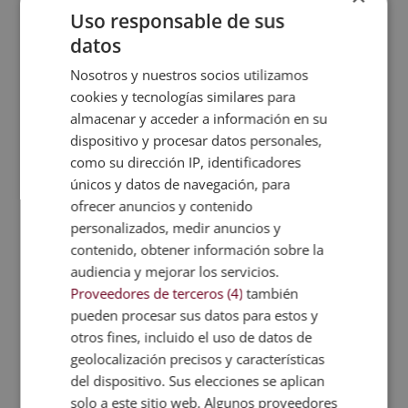
la CECAP y AEEN, máximas instituciones
Uso responsable de sus
españolas en formación y de calidad.
datos
Los diplomas, además, llevan el sello de
Nosotros y nuestros socios utilizamos
Notario Europeo, que da fe de la validez,
cookies y tecnologías similares para
almacenar y acceder a información en su
contenidos y autenticidad del título a nivel
dispositivo y procesar datos personales,
nacional e internacional.
como su dirección IP, identificadores
Ficha formativa
únicos y datos de navegación, para
ofrecer anuncios y contenido
Puede descargar aquí la
ficha formativa
del
personalizados, medir anuncios y
MBA en Administración y Dirección de
contenido, obtener información sobre la
Empresas, experto en Dirección y Gestión
audiencia y mejorar los servicios.
de Clínicas de Tratamiento de Lesiones.
Proveedores de terceros (4)
también
pueden procesar sus datos para estos y
*El contenido se encuentra orientado hacia la
otros fines, incluido el uso de datos de
adquisición de formación teórica complementaria.
geolocalización precisos y características
Esta formación no conduce a la obtención de una
del dispositivo. Sus elecciones se aplican
solo a este sitio web. Algunos proveedores
titulación oficial.