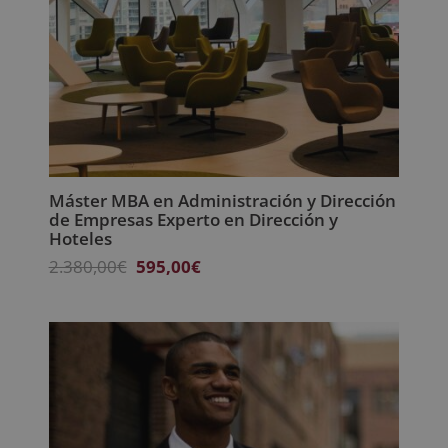
Máster MBA en Administración y Dirección
de Empresas Experto en Dirección y
Hoteles
El
El
2.380,00
€
595,00
€
precio
precio
original
actual
era:
es:
2.380,00€.
595,00€.