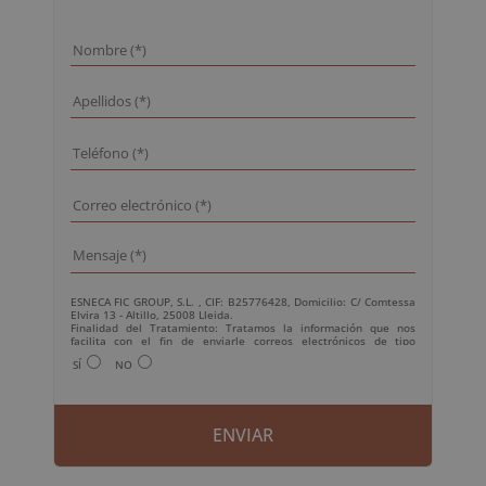
ESNECA FIC GROUP, S.L. , CIF: B25776428, Domicilio: C/ Comtessa
Elvira 13 - Altillo, 25008 Lleida.
Finalidad del Tratamiento: Tratamos la información que nos
facilita con el fin de enviarle correos electrónicos de tipo
comercial relacionado con los productos ofrecidos y otros tipo de
SÍ
NO
productos que fueran de su interés.
Legitimación del tratamiento: Consentimiento del interesado.
Derechos: Puede ejercitar sus derechos identificándose
suficientemente, dirigiéndose a la dirección
info@grupoesneca.com.
Para más información consulte nuestra Política de Privacidad.
Desea recibir información comercial (vía telefónica y/o email):
A