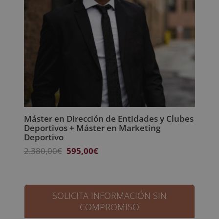
Máster en Dirección de Entidades y Clubes
Deportivos + Máster en Marketing
Deportivo
El
El
2.380,00
€
595,00
€
precio
precio
original
actual
era:
es:
2.380,00€.
595,00€.
SOLICITA INFORMACIÓN SIN
COMPROMISO