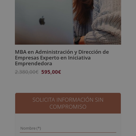
MBA en Administración y Dirección de
Empresas Experto en Iniciativa
Emprendedora
El
El
2.380,00
€
595,00
€
precio
precio
original
actual
era:
es:
2.380,00€.
595,00€.
SOLICITA INFORMACIÓN SIN
COMPROMISO