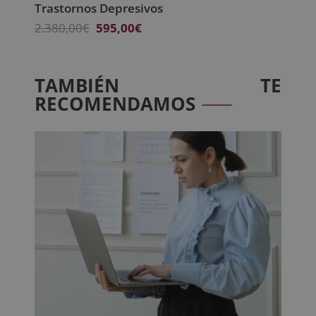
Trastornos Depresivos
El
El
2.380,00
€
595,00
€
precio
precio
original
actual
era:
es:
TAMBIÉN TE
2.380,00€.
595,00€.
RECOMENDAMOS