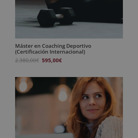
Máster en Coaching Deportivo
(Certificación Internacional)
El
El
2.380,00
€
595,00
€
precio
precio
original
actual
era:
es:
2.380,00€.
595,00€.