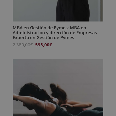
MBA en Gestión de Pymes: MBA en
Administración y dirección de Empresas
Experto en Gestión de Pymes
El
El
2.380,00
€
595,00
€
precio
precio
original
actual
era:
es:
2.380,00€.
595,00€.