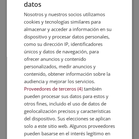
podrás diseñar estrategias de prevención
datos
efectivas.
Nosotros y nuestros socios utilizamos
cookies y tecnologías similares para
Metodología
almacenar y acceder a información en su
dispositivo y procesar datos personales,
Certificación
como su dirección IP, identificadores
únicos y datos de navegación, para
ofrecer anuncios y contenido
Temario
personalizados, medir anuncios y
contenido, obtener información sobre la
Valoraciones (0)
audiencia y mejorar los servicios.
Proveedores de terceros (4)
también
FAQs
pueden procesar sus datos para estos y
otros fines, incluido el uso de datos de
geolocalización precisos y características
del dispositivo. Sus elecciones se aplican
TITULACIONES
solo a este sitio web. Algunos proveedores
RELACIONADAS
pueden basarse en el interés legítimo en