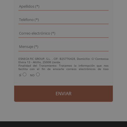
ESNECA FIC GROUP, S.L. , CIF: B25776428, Domicilio: C/ Comtessa
Elvira 13 - Altillo, 25008 Lleida.
Finalidad del Tratamiento: Tratamos la información que nos
facilita con el fin de enviarle correos electrónicos de tipo
comercial relacionado con los productos ofrecidos y otros tipo de
SÍ
NO
productos que fueran de su interés.
Legitimación del tratamiento: Consentimiento del interesado.
Derechos: Puede ejercitar sus derechos identificándose
suficientemente, dirigiéndose a la dirección
info@grupoesneca.com.
Para más información consulte nuestra Política de Privacidad.
Desea recibir información comercial (vía telefónica y/o email):
A
l
t
e