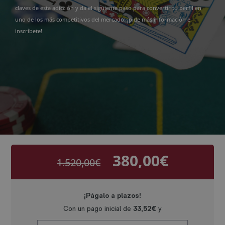
claves de esta adicción y da el siguiente paso para convertir tu perfil en
uno de los más competitivos del mercado: ¡pide más información e
inscríbete!
380,00
€
1.520,00
€
El
El
precio
precio
original
actual
era:
es:
1.520,00€.
380,00€.