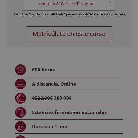
Máster
Alternative:
Matricúlate en este curso
en
Intervención
en
Juego
Patólogico
600
horas
cantidad
A distancia
,
Online
1520,00€
380,00€
Estancias formativas
opcionales
Duración
1 año