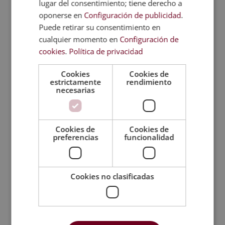
lugar del consentimiento; tiene derecho a
oponerse en
Configuración de publicidad
.
Puede retirar su consentimiento en
cualquier momento en
Configuración de
cookies
.
Política de privacidad
Cookies
Cookies de
estrictamente
rendimiento
necesarias
Cookies de
Cookies de
preferencias
funcionalidad
Cookies no clasificadas
Postgrado experto en Adicciones,
Alcoholismo y Toxicomanías
El
El
1.520,00
€
380,00
€
precio
precio