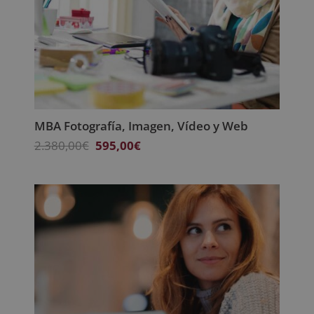
MBA Fotografía, Imagen, Vídeo y Web
El
El
2.380,00
€
595,00
€
precio
precio
original
actual
era:
es:
2.380,00€.
595,00€.