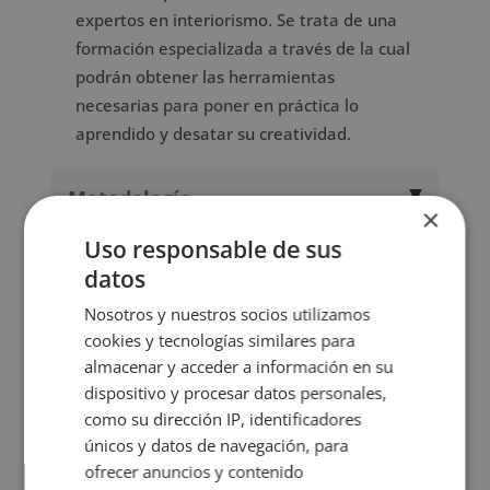
expertos en interiorismo. Se trata de una
formación especializada a través de la cual
podrán obtener las herramientas
necesarias para poner en práctica lo
aprendido y desatar su creatividad.
Metodología
×
Uso responsable de sus
Certificación
datos
Temario
Nosotros y nuestros socios utilizamos
cookies y tecnologías similares para
almacenar y acceder a información en su
Valoraciones (1)
dispositivo y procesar datos personales,
como su dirección IP, identificadores
FAQs
únicos y datos de navegación, para
ofrecer anuncios y contenido