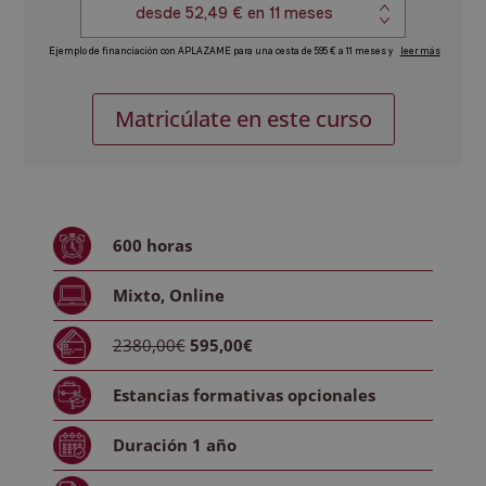
Máster
Alternative:
Matricúlate en este curso
en
Interiorismo
+
Máster
en
600
horas
Decoración
de
Mixto, Online
Oficinas
cantidad
2380,00€
595,00€
Estancias formativas
opcionales
Duración
1 año