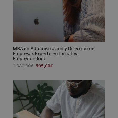
MBA en Administración y Dirección de
Empresas Experto en Iniciativa
Emprendedora
El
El
2.380,00
€
595,00
€
precio
precio
original
actual
era:
es:
2.380,00€.
595,00€.