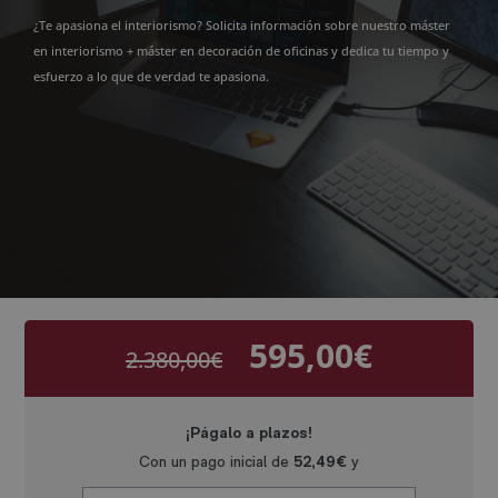
¿Te apasiona el interiorismo? Solicita información sobre nuestro máster
en interiorismo + máster en decoración de oficinas y dedica tu tiempo y
esfuerzo a lo que de verdad te apasiona.
595,00
€
2.380,00
€
El
El
precio
precio
original
actual
era:
es:
2.380,00€.
595,00€.