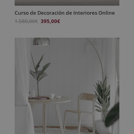
Curso de Decoración de Interiores Online
El
El
1.580,00
€
395,00
€
precio
precio
original
actual
era:
es:
1.580,00€.
395,00€.