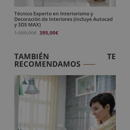
Técnico Experto en Interiorismo y
Decoración de Interiores (incluye Autocad
y 3DS MAX)
El
El
1.580,00
€
395,00
€
precio
precio
original
actual
era:
es:
TAMBIÉN TE
1.580,00€.
395,00€.
RECOMENDAMOS