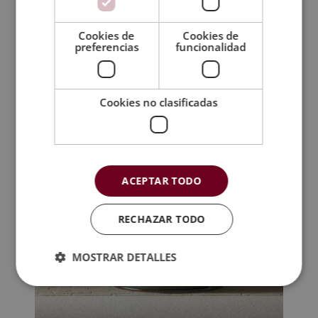
Máster en Interiorismo, Diseño y
Decoración de Interiores y 3D
Cookies de
Cookies de
El
El
preferencias
funcionalidad
2.380,00
€
595,00
€
precio
precio
original
actual
era:
es:
Cookies no clasificadas
2.380,00€.
595,00€.
ACEPTAR TODO
RECHAZAR TODO
MOSTRAR DETALLES