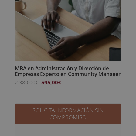
MBA en Administración y Dirección de
Empresas Experto en Community Manager
El
El
2.380,00
€
595,00
€
precio
precio
original
actual
era:
es:
2.380,00€.
595,00€.
SOLICITA INFORMACIÓN SIN
COMPROMISO