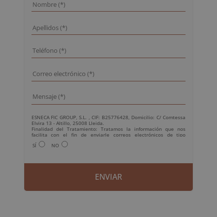
ESNECA FIC GROUP, S.L. , CIF: B25776428, Domicilio: C/ Comtessa
Elvira 13 - Altillo, 25008 Lleida.
Finalidad del Tratamiento: Tratamos la información que nos
facilita con el fin de enviarle correos electrónicos de tipo
comercial relacionado con los productos ofrecidos y otros tipo de
SÍ
NO
productos que fueran de su interés.
Legitimación del tratamiento: Consentimiento del interesado.
Derechos: Puede ejercitar sus derechos identificándose
suficientemente, dirigiéndose a la dirección
info@grupoesneca.com.
Para más información consulte nuestra Política de Privacidad.
Desea recibir información comercial (vía telefónica y/o email):
A
l