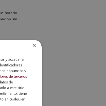
un horario
mación sin
×
nar y acceder a
dentificadores
medir anuncios y
ores de terceros
datos de
olo a este sitio
entimiento; tiene
nto en cualquier