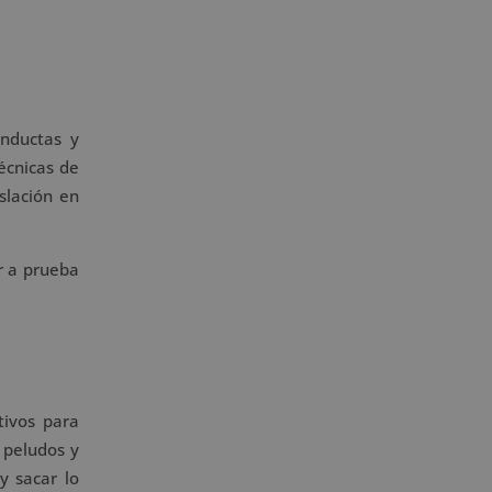
n
a
t
i
v
onductas y
e
técnicas de
:
slación en
r a prueba
tivos para
 peludos y
y sacar lo