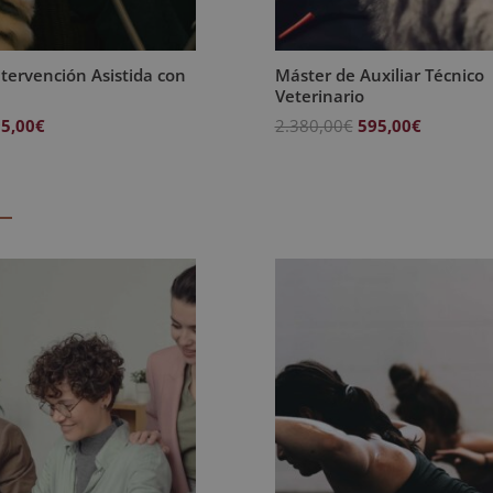
tervención Asistida con
Máster de Auxiliar Técnico
Veterinario
El
El
El
5,00
€
2.380,00
€
595,00
€
ecio
precio
precio
precio
iginal
actual
original
actual
a:
es:
era:
es:
380,00€.
595,00€.
2.380,00€.
595,00€.