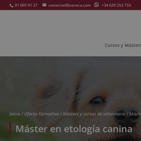
91 005 91 27
comercial@esneca.com
+34 629 253 733
Cursos y Máster
Inicio
/
Oferta Formativa
/
Másters y cursos de veterinaria
/ Máste
Máster en etología canina