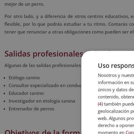
mejor de un perro.
Por otro lado, y a diferencia de otros centros educativos
flexible, por lo que podrás estudiar a tu ritmo. Contarás 
tener que renunciar a otras obligaciones como pueden ser el 
Salidas profesionales del máster
Uso respons
Algunas de las salidas profesionales que ofrece la etología c
Nosotros y nuestr
Etólogo canino
información en su
Consultor especializado en conducta canina
únicos y datos de
Educador canino
contenido, obtene
Investigador en etología canina
(4)
también pueden
Entrenador de perros
geolocalización pr
web. Algunos prov
derecho a opone
Objetivos de la formación
momento en
Con