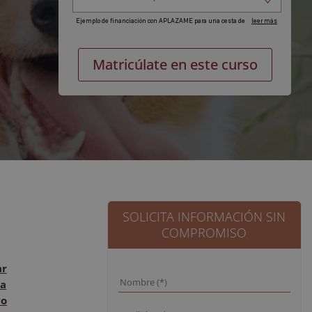
Máster
Alternat
Matricúlate en este curso
en
etología
canina
cantidad
SOLICITA INFORMACIÓN SIN
COMPROMISO
ar
a
vo