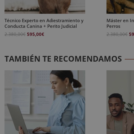
Técnico Experto en Adiestramiento y
Máster en In
Conducta Canina + Perito Judicial
Perros
El
El
El
2.380,00
€
595,00
€
2.380,00
€
59
precio
precio
pr
original
actual
or
era:
es:
er
TAMBIÉN TE RECOMENDAMOS
2.380,00€.
595,00€.
2.