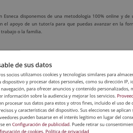
, en Esneca disponemos de una metodología 100% online y de 
con el apoyo de un tutor/a para que puedas avanzar en la for
trabajo o la familia.
able de sus datos
anina son:
os socios utilizamos cookies y tecnologías similares para almace
 dispositivo y procesar datos personales, como su dirección IP, i
 navegación, para ofrecer anuncios y contenido personalizados, 
r información sobre la audiencia y mejorar los servicios.
Proveed
 procesar sus datos para estos y otros fines, incluido el uso de 
ecisos y características del dispositivo. Sus elecciones se aplican s
eedores pueden basarse en el interés legítimo en lugar del cons
rse en
Configuración de publicidad
. Puede retirar su consentimie
figuración de cookies
.
Política de privacidad