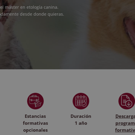
el máster en etología canina.
modamente desde donde quieras.
Estancias
Duración
Descarg
formativas
1 año
program
opcionales
formati