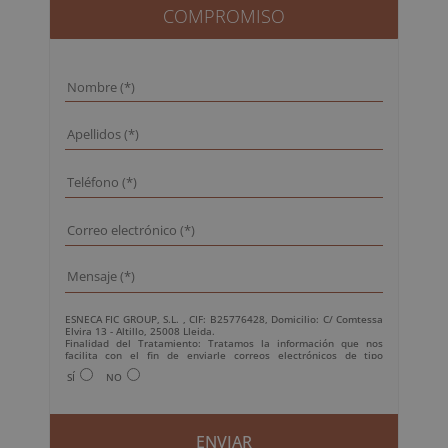
COMPROMISO
ESNECA FIC GROUP, S.L. , CIF: B25776428, Domicilio: C/ Comtessa
Elvira 13 - Altillo, 25008 Lleida.
Finalidad del Tratamiento: Tratamos la información que nos
facilita con el fin de enviarle correos electrónicos de tipo
comercial relacionado con los productos ofrecidos y otros tipo de
SÍ
NO
productos que fueran de su interés.
Legitimación del tratamiento: Consentimiento del interesado.
Derechos: Puede ejercitar sus derechos identificándose
suficientemente, dirigiéndose a la dirección
info@grupoesneca.com.
Para más información consulte nuestra Política de Privacidad.