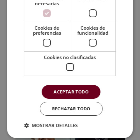
necesarias
Cookies de
Cookies de
preferencias
funcionalidad
Cookies no clasificadas
MBA Fotografía, Imagen, Vídeo y Web
El
El
2.380,00
€
595,00
€
precio
precio
ACEPTAR TODO
original
actual
era:
es:
RECHAZAR TODO
2.380,00€.
595,00€.
MOSTRAR DETALLES