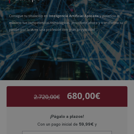
Consigue tu titulación en
Inteligencia Artificial Aplicada
y potencia al
máximo tus competencias tecnológicas. ¡Inscríbete ahora y transforma tu
pasión por la IA en una profesión con gran proyección!
680,00
€
2.720,00
€
El
El
precio
precio
original
actual
era:
es:
2.720,00€.
680,00€.