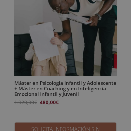
Máster en Psicología Infantil y Adolescente
+ Máster en Coaching y en Inteligencia
Emocional Infantil y Juvenil
El
El
1.920,00
€
480,00
€
precio
precio
original
actual
era:
es:
1.920,00€.
480,00€.
SOLICITA INFORMACIÓN SIN