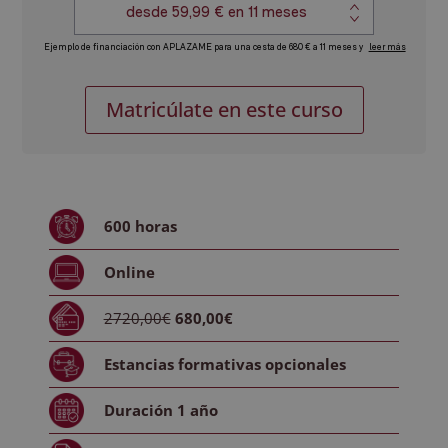
Máster
Alternative:
Matricúlate en este curso
en
Inteligencia
Artificial
Aplicada
-
600
horas
Diploma
Autentificado
Online
por
Notario
2720,00€
680,00€
Europeo
-
Estancias formativas
opcionales
cantidad
Duración
1 año