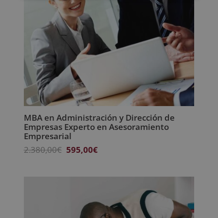
MBA en Administración y Dirección de
Empresas Experto en Asesoramiento
Empresarial
El
El
2.380,00
€
595,00
€
precio
precio
original
actual
era:
es:
2.380,00€.
595,00€.