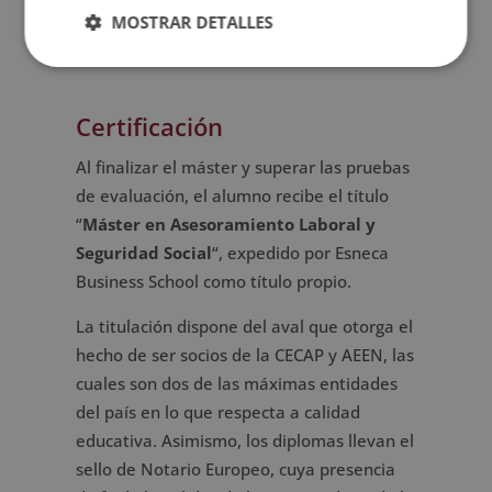
ajena como si se factura como autónomo a
MOSTRAR DETALLES
distintos clientes.
Certificación
Al finalizar el máster y superar las pruebas
de evaluación, el alumno recibe el título
“
Máster en Asesoramiento Laboral y
Seguridad Social
“, expedido por Esneca
Business School como título propio.
La titulación dispone del aval que otorga el
hecho de ser socios de la CECAP y AEEN, las
cuales son dos de las máximas entidades
del país en lo que respecta a calidad
educativa. Asimismo, los diplomas llevan el
sello de Notario Europeo, cuya presencia