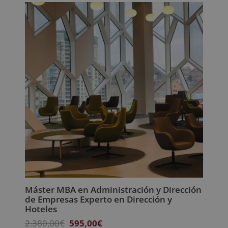
Máster MBA en Administración y Dirección
de Empresas Experto en Dirección y
Hoteles
El
El
2.380,00
€
595,00
€