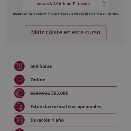
Máster
Alternative:
Matricúlate en este curso
Asesoría
Laboral
y
Seguridad
Social
600
horas
cantidad
Online
2380,00€
595,00€
Estancias formativas
opcionales
Duración
1 año