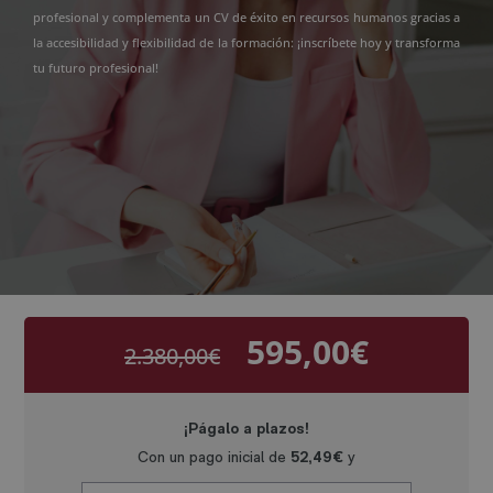
profesional y complementa un CV de éxito en recursos humanos gracias a
la accesibilidad y flexibilidad de la formación: ¡inscríbete hoy y transforma
tu futuro profesional!
595,00
€
2.380,00
€
El
El
precio
precio
original
actual
era:
es:
2.380,00€.
595,00€.