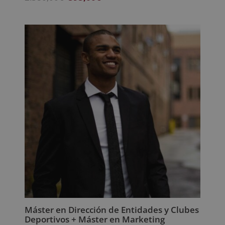
precio
precio
original
actual
era:
es:
2.380,00€.
595,00€.
Máster en Dirección de Entidades y Clubes
Deportivos + Máster en Marketing