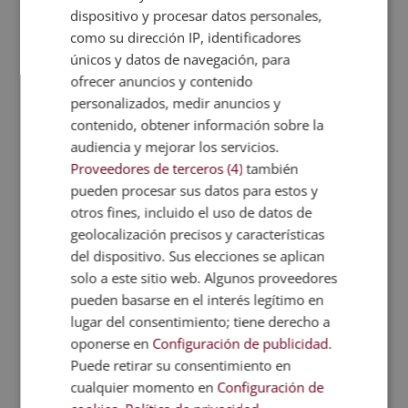
Tutorías personalizadas
con un profesor
dispositivo y procesar datos personales,
asignado durante todo el máster.
como su dirección IP, identificadores
Webinars audiovisuales
para resolver
únicos y datos de navegación, para
dudas y consolidar lo aprendido con
ofrecer anuncios y contenido
mayor claridad.
personalizados, medir anuncios y
Un curso inicial de bienvenida
con toda
contenido, obtener información sobre la
audiencia y mejorar los servicios.
la información sobre metodología,
Proveedores de terceros (4)
también
campus y titulación antes de empezar.
pueden procesar sus datos para estos y
otros fines, incluido el uso de datos de
geolocalización precisos y características
Salidas y aplicación
del dispositivo. Sus elecciones se aplican
profesional
solo a este sitio web. Algunos proveedores
Este máster tiene valor para quien quiere
pueden basarse en el interés legítimo en
lugar del consentimiento; tiene derecho a
trabajar dentro del
departamento de
oponerse en
Configuración de publicidad
.
RR.HH.
o del área de administración de
Puede retirar su consentimiento en
personal de una empresa, encargándose
cualquier momento en
Configuración de
de contratación, nóminas y relación con la