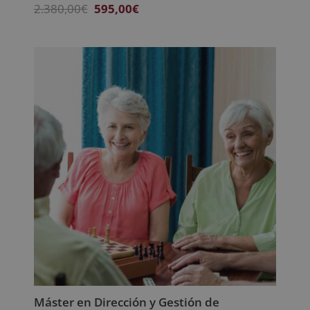
El
El
2.380,00
€
595,00
€
precio
precio
original
actual
era:
es:
2.380,00€.
595,00€.
Máster en Dirección y Gestión de