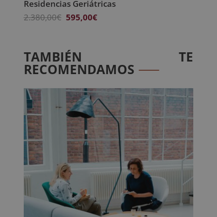
Residencias Geriátricas
El
El
2.380,00
€
595,00
€
precio
precio
original
actual
era:
es:
TAMBIÉN TE
2.380,00€.
595,00€.
RECOMENDAMOS