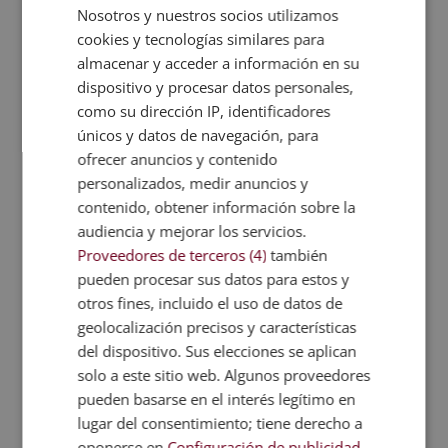
Nosotros y nuestros socios utilizamos
de las necesidades especiales a personas
cookies y tecnologías similares para
dependientes.
almacenar y acceder a información en su
dispositivo y procesar datos personales,
Metodología
como su dirección IP, identificadores
únicos y datos de navegación, para
Certificación
ofrecer anuncios y contenido
personalizados, medir anuncios y
contenido, obtener información sobre la
Temario
audiencia y mejorar los servicios.
Proveedores de terceros (4)
también
Valoraciones (2)
pueden procesar sus datos para estos y
otros fines, incluido el uso de datos de
FAQs
geolocalización precisos y características
del dispositivo. Sus elecciones se aplican
solo a este sitio web. Algunos proveedores
TITULACIONES
pueden basarse en el interés legítimo en
lugar del consentimiento; tiene derecho a
RELACIONADAS
oponerse en
Configuración de publicidad
.