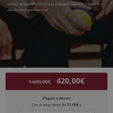
ventajas de nuestra formación y da el siguiente paso en tu trayectoria
para elevarla al siguiente nivel!
420,00
€
1.680,00
€
El
El
precio
precio
original
actual
era:
es:
1.680,00€.
420,00€.