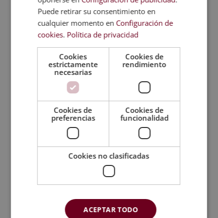
Puede retirar su consentimiento en
cualquier momento en
Configuración de
cookies
.
Política de privacidad
Cookies
Cookies de
estrictamente
rendimiento
necesarias
Cookies de
Cookies de
preferencias
funcionalidad
Cookies no clasificadas
Postgrado experto en Dirección y Gestión
de Residencias Geriátricas
ACEPTAR TODO
El
El
1.520,00
€
380,00
€