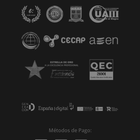
t
i
v
e
:
Métodos de Pago: