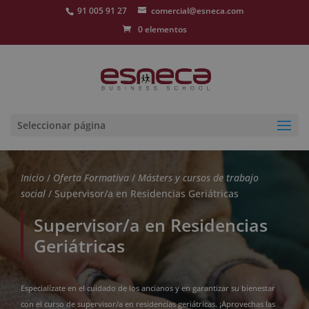
91 005 91 27
comercial@esneca.com
0 elementos
Seleccionar página
Inicio
/
Oferta Formativa
/
Másters y cursos de trabajo
social
/ Supervisor/a en Residencias Geriátricas
Supervisor/a en Residencias
Geriátricas
Especialízate en el cuidado de los ancianos y en garantizar su bienestar
con el curso de supervisor/a en residencias geriátricas. ¡Aprovechas las