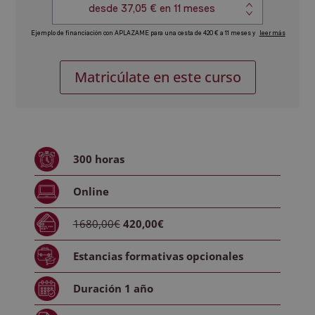
Supervisor/a
Alternative:
Matricúlate en este curso
en
Residencias
Geriátricas
cantidad
300
horas
Online
1680,00€
420,00€
Estancias formativas
opcionales
Duración
1 año