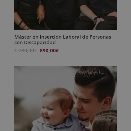
Máster en Inserción Laboral de Personas
con Discapacidad
El
El
1.780,00
€
890,00
€
precio
precio
original
actual
era:
es:
1.780,00€.
890,00€.