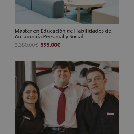
Máster en Educación de Habilidades de
Autonomía Personal y Social
El
El
2.380,00
€
595,00
€
precio
precio
original
actual
era:
es:
2.380,00€.
595,00€.