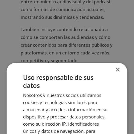
entretenimiento audiovisual y del pódcast
como formas de comunicación actuales,
mostrando sus dinámicas y tendencias.
También incluye contenido relacionado a
cómo se comportan las audiencias y cómo
crear contenidos para diferentes públicos y
plataformas, en un entorno cada vez más
competitivo y segmentado.
×
El programa cubre varios temas, ofreciendo
Uso responsable de sus
una base sólida sobre creación de
datos
contenidos, producción sonora, estrategias
Nosotros y nuestros socios utilizamos
de difusión y modelos de monetización.
cookies y tecnologías similares para
Esta formación es útil para quienes quieren
almacenar y acceder a información en su
conocer mejor la industria audiovisual y el
dispositivo y procesar datos personales,
audio digital.
como su dirección IP, identificadores
únicos y datos de navegación, para