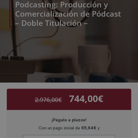
Podcasting: Producción y
Comercialización de Pódcast
– Doble Titulación –
744,00
€
2.976,00
€
El
El
precio
precio
original
actual
era:
es:
2.976,00€.
744,00€.