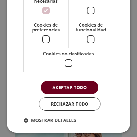
necesarias
índice del temario y todo lo que estudiarás
durante tu paso por la escuela.
Cookies de
Cookies de
preferencias
funcionalidad
Metodología
Certificación
Cookies no clasificadas
Temario
TAMBIÉN TE
ACEPTAR TODO
RECOMENDAMOS
RECHAZAR TODO
MOSTRAR DETALLES