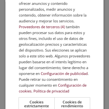
ofrecer anuncios y contenido
¿A quién está dirigido?
personalizados, medir anuncios y
El máster está pensado para empresarios,
contenido, obtener información sobre la
directivos, emprendedores, trabajadores,
audiencia y mejorar los servicios.
Proveedores de terceros (4)
también
estudiantes y cualquier persona interesada
pueden procesar sus datos para estos y
en aprender sobre entretenimiento
otros fines, incluido el uso de datos de
audiovisual y podcasting. Se busca que los
geolocalización precisos y características
alumnos puedan trabajar en áreas
del dispositivo. Sus elecciones se aplican
relacionadas a la creación de contenidos
solo a este sitio web. Algunos proveedores
de entretenimiento, análisis de audiencias,
pueden basarse en el interés legítimo en
producción sonora y comercialización de
lugar del consentimiento; tiene derecho a
proyectos de audio digital, dentro de la
oponerse en
Configuración de publicidad
.
industria audiovisual.
Puede retirar su consentimiento en
cualquier momento en
Configuración de
Temario
cookies
.
Política de privacidad
Accede al programa formativo y el
PDF con
Cookies
Cookies de
estrictamente
rendimiento
la ficha formativa completa
. Conoce el