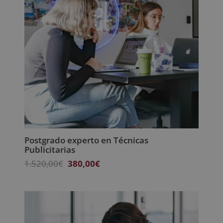
Postgrado experto en Técnicas
Publicitarias
El
El
1.520,00
€
380,00
€
precio
precio
original
actual
era:
es:
1.520,00€.
380,00€.