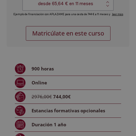
Máster
Alternative:
Matricúlate en este curso
en
Creación
de
Programas
de
900
horas
Entretenimiento
+
Online
Máster
en
2976,00€
744,00€
Podcasting:
Producción
Estancias formativas
opcionales
y
Comercialización
Duración
1 año
de
Pódcast