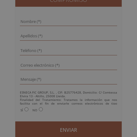
ESNECA FIC GROUP, S.L. , CIF: B25776428, Domicilio: C/ Comtessa
Elvira 13 - Altillo, 25008 Lleida.
Finalidad del Tratamiento: Tratamos la información que nos
facilita con el fin de enviarle correos electrónicos de tipo
comercial relacionado con los productos ofrecidos y otros tipo de
SÍ
NO
productos que fueran de su interés.
Legitimación del tratamiento: Consentimiento del interesado.
Derechos: Puede ejercitar sus derechos identificándose
suficientemente, dirigiéndose a la dirección
info@grupoesneca.com.
Para más información consulte nuestra Política de Privacidad.
Desea recibir información comercial (vía telefónica y/o email):