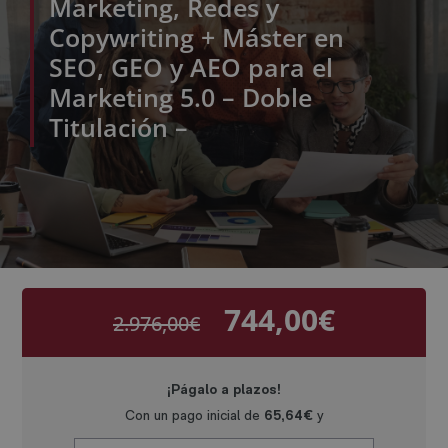
Marketing, Redes y
Copywriting + Máster en
SEO, GEO y AEO para el
Marketing 5.0 – Doble
Titulación –
744,00
€
2.976,00
€
El
El
precio
precio
original
actual
era:
es:
2.976,00€.
744,00€.