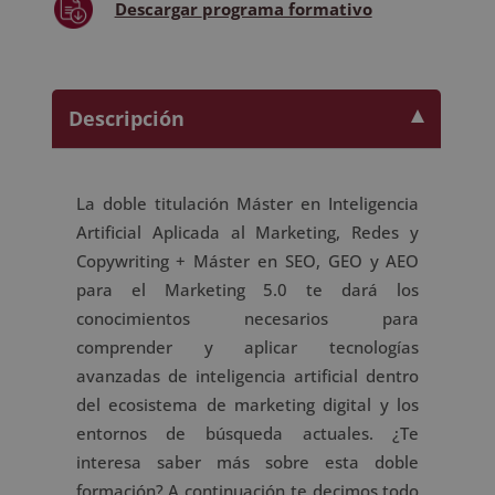
Descargar
programa formativo
AEO
para
el
Marketing
Descripción
5.0
-
Doble
Titulación
La doble titulación Máster en Inteligencia
-
Artificial Aplicada al Marketing, Redes y
cantidad
Copywriting + Máster en SEO, GEO y AEO
para el Marketing 5.0 te dará los
conocimientos necesarios para
comprender y aplicar tecnologías
avanzadas de inteligencia artificial dentro
del ecosistema de marketing digital y los
entornos de búsqueda actuales. ¿Te
interesa saber más sobre esta doble
formación? A continuación te decimos todo