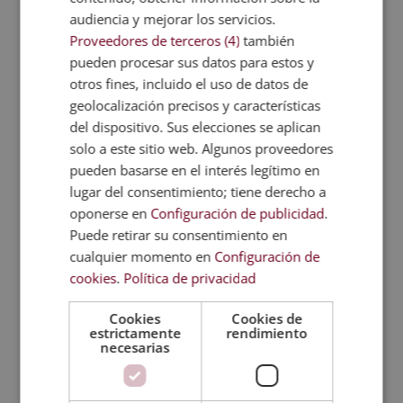
los contenidos digitales.
audiencia y mejorar los servicios.
Proveedores de terceros (4)
también
Salidas profesionales del
pueden procesar sus datos para estos y
otros fines, incluido el uso de datos de
máster en Inteligencia
geolocalización precisos y características
Artificial y Marketing 5.0
del dispositivo. Sus elecciones se aplican
El avance de la inteligencia artificial en
solo a este sitio web. Algunos proveedores
marketing ha creado nuevas áreas de
pueden basarse en el interés legítimo en
lugar del consentimiento; tiene derecho a
desarrollo dentro del mundo digital. Por
oponerse en
Configuración de publicidad
.
esto, se busca que los alumnos puedan
Puede retirar su consentimiento en
desenvolverse en ámbitos relacionados
cualquier momento en
Configuración de
con el análisis de información, la
cookies
.
Política de privacidad
optimización de contenidos, la estrategia
digital y la adaptación de mensajes a
Cookies
Cookies de
estrictamente
rendimiento
sistemas automatizados y motores de
necesarias
búsqueda inteligentes.
Estos conocimientos son útiles en