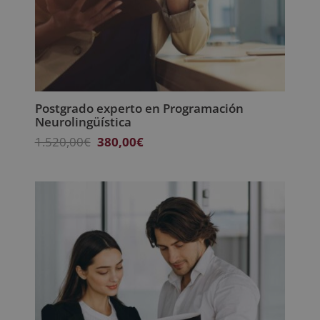
Postgrado experto en Programación
Neurolingüística
El
El
1.520,00
€
380,00
€
precio
precio
original
actual
era:
es:
1.520,00€.
380,00€.