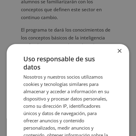
alumnos se familiarizarán con los
conceptos que definen este sector en
continuo cambio.
El programa te dará los conocimientos de
los conceptos básicos de la inteligencia
artificial y cómo se aplican al marketing.
×
También aprenderás cómo funcionan el
Uso responsable de sus
aprendizaje automático y el aprendizaje
datos
profundo, la inteligencia artificial
Nosotros y nuestros socios utilizamos
generativa, la ingeniería de prompts y el
cookies y tecnologías similares para
papel de la IA en la toma de decisiones.
almacenar y acceder a información en su
Recibirás formación en motores de
dispositivo y procesar datos personales,
búsqueda y sistemas generativos,
como su dirección IP, identificadores
únicos y datos de navegación, para
incluyendo SEO técnico, SEO on page y SEO
ofrecer anuncios y contenido
off page. Y aprenderás cómo los sistemas
personalizados, medir anuncios y
de inteligencia artificial leen y comprenden
contenido, obtener información sobre la