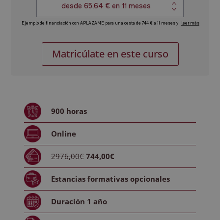
Máster
Alternative:
Matricúlate en este curso
en
Inteligencia
Artificial
Aplicada
al
900
horas
Marketing,
Redes
Online
y
Copywriting
2976,00€
744,00€
+
Máster
Estancias formativas
opcionales
en
SEO,
Duración
1 año
GEO
y