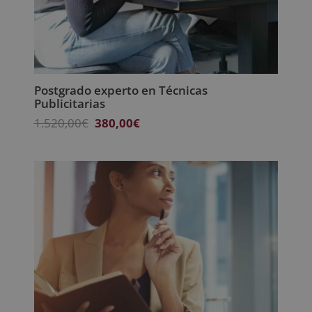
Postgrado experto en Técnicas
Publicitarias
El
El
1.520,00
€
380,00
€
precio
precio
original
actual
era:
es:
1.520,00€.
380,00€.