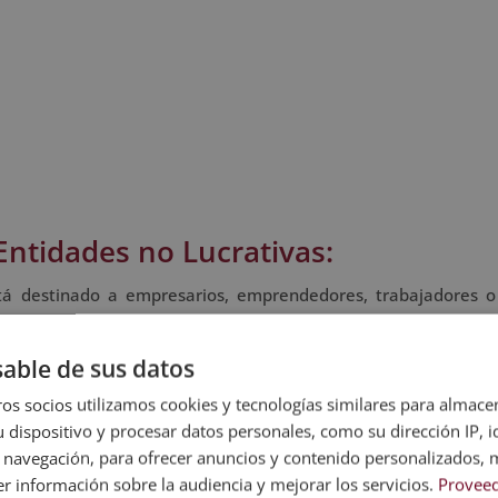
Entidades no Lucrativas:
á destinado a empresarios, emprendedores, trabajadores o
to de la gestión de entidades no lucrativas, así como la eva
able de sus datos
os socios utilizamos cookies y tecnologías similares para almace
 dispositivo y procesar datos personales, como su dirección IP, i
 navegación, para ofrecer anuncios y contenido personalizados, 
r información sobre la audiencia y mejorar los servicios.
Proveed
correo electrónico con las claves de acceso a nuestro Campus V