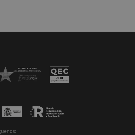
guenos: