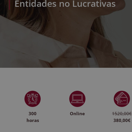
Entidades no Lucrativas
300
Online
1520,00€
horas
380,00€