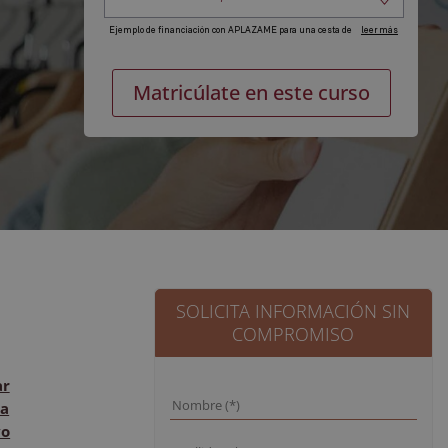
Postgrado
Alternat
Matricúlate en este curso
experto
en
Gestión
de
Entidades
no
Lucrativas
cantidad
SOLICITA INFORMACIÓN SIN
COMPROMISO
ar
a
vo