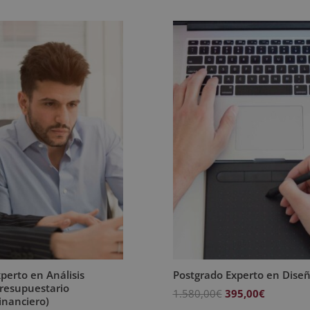
perto en Análisis
Postgrado Experto en Diseñ
Presupuestario
El
El
1.580,00
€
395,00
€
Financiero)
precio
precio