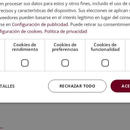
 procesar sus datos para estos y otros fines, incluido el uso de 
ecisos y características del dispositivo. Sus elecciones se aplican s
eedores pueden basarse en el interés legítimo en lugar del cons
rse en
Configuración de publicidad
. Puede retirar su consentimie
figuración de cookies
.
Política de privacidad
e evaluación, el alumno recibirá un diploma que certifica el 
ECA BUSINESS SCHOOL, avalada por nuestra condición de so
Cookies de
Cookies de
Cookies de
 y de calidad.
rendimiento
preferencias
funcionalidad
 da fe de la validez, contenidos y autenticidad del título a niv
TALLES
RECHAZAR TODO
ACE
tión de Entidades no Lucrativas.