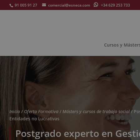
91 005 91 27
comercial@esneca.com
+34 629 253 733
Cursos y Máster
Inicio
/
Oferta Formativa
/
Másters y cursos de trabajo social
/ Po
Entidades no Lucrativas
Postgrado experto en Gesti