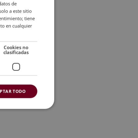
datos de
n
olo a este sitio
a
entimiento; tiene
t
nto en cualquier
i
v
“POSTGRADO
e
cios de la
Cookies no
:
clasificadas
el nacional
PTAR TODO