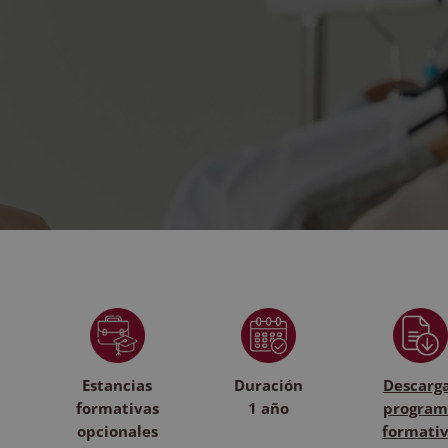
Estancias
Duración
Descarg
formativas
1 año
program
opcionales
formati