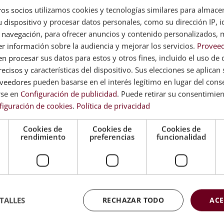
os socios utilizamos cookies y tecnologías similares para almace
len desenvolverse en estos puestos y espacios de trabajo:
 dispositivo y procesar datos personales, como su dirección IP, i
 navegación, para ofrecer anuncios y contenido personalizados, 
r información sobre la audiencia y mejorar los servicios.
Proveed
 procesar sus datos para estos y otros fines, incluido el uso de 
ecisos y características del dispositivo. Sus elecciones se aplican s
eedores pueden basarse en el interés legítimo en lugar del cons
rse en
Configuración de publicidad
. Puede retirar su consentimie
figuración de cookies
.
Política de privacidad
Cookies de
Cookies de
Cookies de
rendimiento
preferencias
funcionalidad
 de las herramientas necesarias para poder gestionar grupos tu
o. Si te interesa especializarte en este sector, la formación t
TALLES
RECHAZAR TODO
ACE