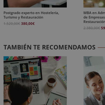
Postgrado experto en Hostelería,
MBA en Admi
Turismo y Restauración
de Empresas 
Restauració
El
El
1.520,00
€
380,00
€
El
2.380,00
€
59
precio
precio
pr
original
actual
or
era:
es:
er
1.520,00€.
380,00€.
TAMBIÉN TE RECOMENDAMOS
2.