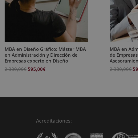
MBA en Diseño Gráfico: Máster MBA
MBA en Admi
en Administración y Dirección de
de Empresas
Empresas experto en Diseño
Asesoramien
El
El
El
2.380,00
€
595,00
€
2.380,00
€
59
precio
precio
pr
original
actual
or
era:
es:
er
2.380,00€.
595,00€.
2.
Acreditaciones: