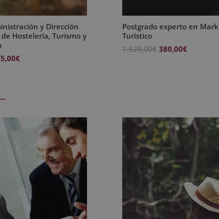
nistración y Dirección
Postgrado experto en Mark
de Hostelería, Turismo y
Turístico
n
El
El
1.520,00
€
380,00
€
El
5,00
€
precio
precio
ecio
precio
original
actual
iginal
actual
era:
es:
a:
es:
1.520,00€.
380,00€.
380,00€.
595,00€.