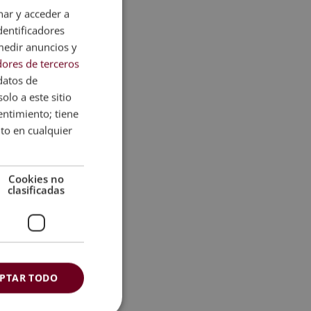
nar y acceder a
dentificadores
medir anuncios y
ores de terceros
datos de
olo a este sitio
entimiento; tiene
nto en cualquier
Cookies no
clasificadas
rísticos y
e permitirá
PTAR TODO