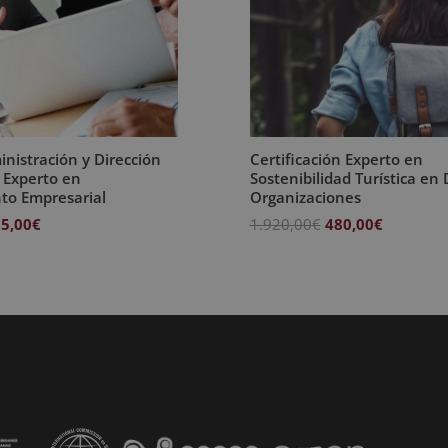
nistración y Dirección
Certificación Experto en
 Experto en
Sostenibilidad Turística en 
to Empresarial
Organizaciones
El
El
El
5,00
€
1.920,00
€
480,00
€
ecio
precio
precio
precio
iginal
actual
original
actual
a:
es:
era:
es:
380,00€.
595,00€.
1.920,00€.
480,00€.