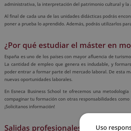
administrativa, la interpretación del patrimonio cultural y la 
Al final de cada una de las unidades didácticas podrás encon
poner a prueba lo aprendido. Además, podrás utilizarlos para
¿Por qué estudiar el máster en mo
España es uno de los países con mayor afluencia de turismo 
La cantidad de empleo que genera es indudable, y formarse
poder entrar a formar parte del mercado laboral. De esta ma
nuevas oportunidades laborales.
En Esneca Business School te ofrecemos una metodología de
compaginar tu formación con otras responsabilidades como so
¡Solicítanos información!
Salidas profesionales del monitor
Uso respons