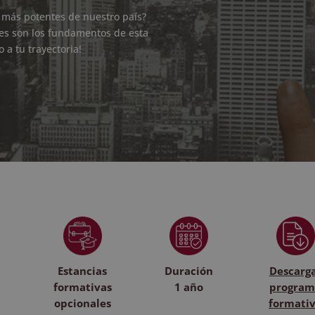
s más potentes de nuestro país?
es son los fundamentos de esta
 a tu trayectoria!
Estancias
Duración
Descarg
formativas
1 año
program
opcionales
formati