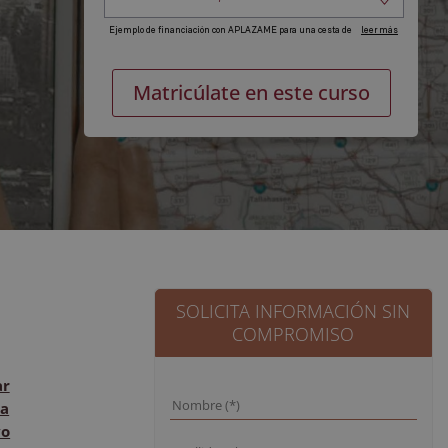
Máster
Alternat
Matricúlate en este curso
en
Monitor
de
Turismo
cantidad
SOLICITA INFORMACIÓN SIN
COMPROMISO
ar
a
vo