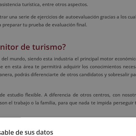
asistencia turística, entre otros aspectos.
trar una serie de ejercicios de autoevaluación gracias a los cu
 preparar tu prueba de evaluación final.
nitor de turismo?
del mundo, siendo esta industria el principal motor económico
 en esta área te permitirá adquirir los conocimientos neces
nera, podrás diferenciarte de otros candidatos y sobresalir pa
 estudio flexible. A diferencia de otros centros, con nosot
n el trabajo o la familia, para que nada te impida perseguir 
 de turismo
able de sus datos