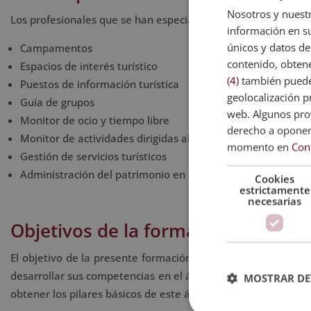
Nosotros y nuestr
Los profesionales que se han especializado en esta área sue
información en su
únicos y datos de
Campamentos
contenido, obtene
Espacios de interés turístico
(4)
también pueden
Puestos de información turística
geolocalización pr
Guía de grupos
web. Algunos prov
Monitor de ocio y tiempo libre
derecho a opone
Monitor de actividades dirigidas al turismo
momento en
Con
Gestión de servicios turísticos
Administración del patrimonio en el entorno local
Cookies
estrictamente
necesarias
Objetivos de la formación
El objetivo de la presente formación es dotar a los alumnos
desarrollar sus competencias en el área del monitor de turism
MOSTRAR DE
obtener los pilares básicos de este ámbito.