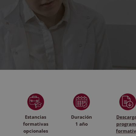
Estancias
Duración
Descarg
formativas
1 año
program
opcionales
formati