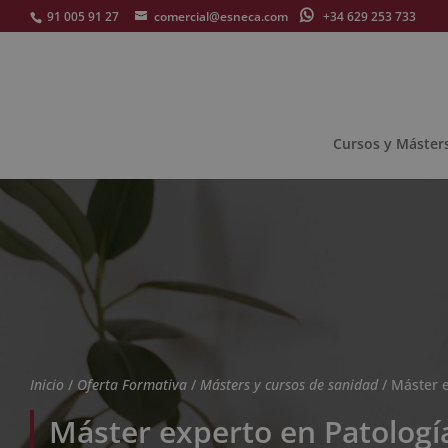
91 005 91 27
comercial@esneca.com
+34 629 253 733
Cursos y Máster
Inicio
/
Oferta Formativa
/
Másters y cursos de sanidad
/ Máster 
Máster experto en Patolog