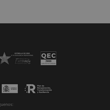
guenos: