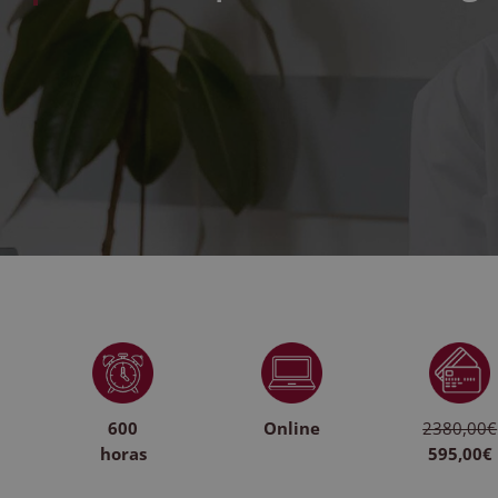
600
Online
2380,00€
horas
595,00€