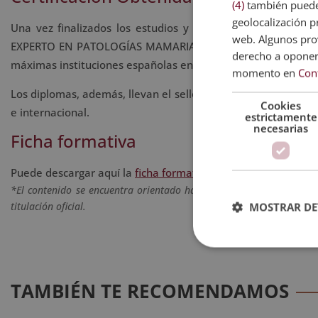
(4)
también pueden
geolocalización pr
Una vez finalizados los estudios y superadas las pruebas 
web. Algunos prov
EXPERTO EN PATOLOGÍAS MAMARIAS”, de ESNECA BUSINESS SC
derecho a opone
máximas instituciones españolas en formación y de calidad.
momento en
Con
Los diplomas, además, llevan el sello de Notario Europeo, que
Cookies
e internacional.
estrictamente
necesarias
Ficha formativa
Puede descargar aquí la
ficha formativa
del Máster en Patol
*El contenido se encuentra orientado hacia la adquisición de for
titulación oficial.
MOSTRAR DE
TAMBIÉN TE RECOMENDAMOS