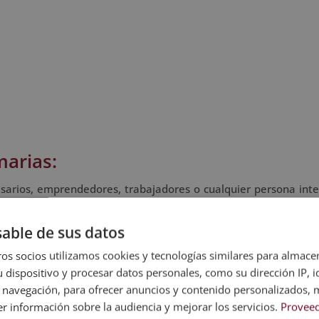
marias:
arios, emprendedores, trabajadores o cualquier persona int
marias.
able de sus datos
os socios utilizamos cookies y tecnologías similares para almace
rícula, te enviaremos un correo electrónico con las claves d
 dispositivo y procesar datos personales, como su dirección IP, i
al de estudio.
 navegación, para ofrecer anuncios y contenido personalizados, 
r información sobre la audiencia y mejorar los servicios.
Proveed