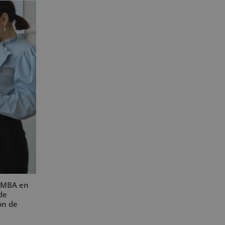
 MBA en
de
ón de