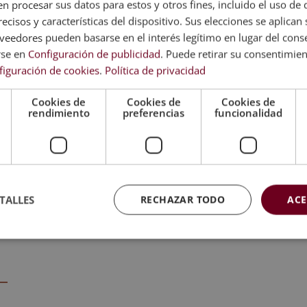
 procesar sus datos para estos y otros fines, incluido el uso de 
ecisos y características del dispositivo. Sus elecciones se aplican s
de evaluación, el alumno recibirá un diploma que certifica 
eedores pueden basarse en el interés legítimo en lugar del cons
HOOL, avalada por nuestra condición de socios de la CECA
rse en
Configuración de publicidad
. Puede retirar su consentimie
figuración de cookies
.
Política de privacidad
 da fe de la validez, contenidos y autenticidad del título a niv
Cookies de
Cookies de
Cookies de
rendimiento
preferencias
funcionalidad
ogías Mamarias.
mación teórica complementaria. Esta formación no conduce a la obten
TALLES
RECHAZAR TODO
ACE