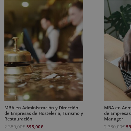
MBA en Administración y Dirección
MBA en Admi
de Empresas de Hostelería, Turismo y
de Empresas
Restauración
Manager
El
El
El
2.380,00
€
595,00
€
2.380,00
€
59