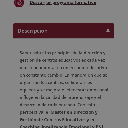
Descargar
programa formativo
-
Diploma
Autentificado
por
Descripción
Notario
Europeo
-
cantidad
Saber sobre los principios de la dirección y
gestión de centros educativos es cada vez
más fundamental en un entorno educativo
en constante cambio. La manera en que se
organizan los centros, se lideran los
equipos y se mejora el bienestar emocional
influye en la calidad del aprendizaje y el
desarrollo de cada persona. Con esta
perspectiva, el
Máster en Dirección y
Gestión de Centros Educativos y en
Coaching, Inteligencia Emocional y PNL