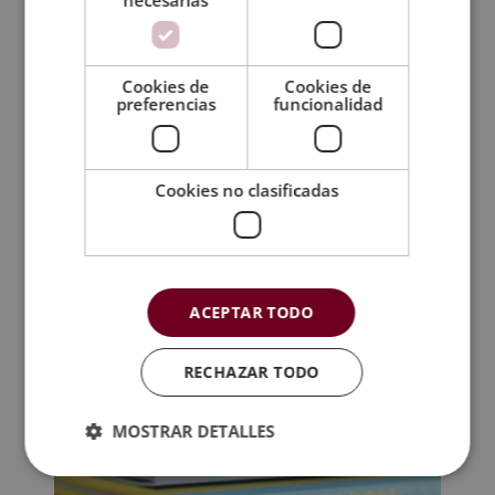
necesarias
Certificación
Cookies de
Cookies de
Temario
preferencias
funcionalidad
TAMBIÉN TE
Cookies no clasificadas
RECOMENDAMOS
ACEPTAR TODO
RECHAZAR TODO
MOSTRAR DETALLES