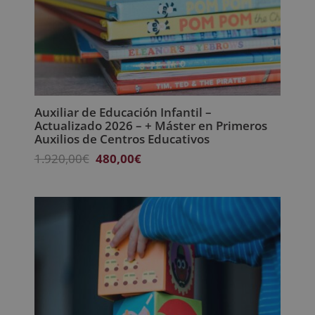
Auxiliar de Educación Infantil –
Actualizado 2026 – + Máster en Primeros
Auxilios de Centros Educativos
El
El
1.920,00
€
480,00
€
precio
precio
original
actual
era:
es:
1.920,00€.
480,00€.