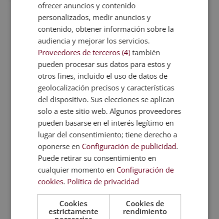
ofrecer anuncios y contenido
El máster está a
cualquier persona
personalizados, medir anuncios y
interesada
en adquirir conocimientos en
contenido, obtener información sobre la
este ámbito profesional. La formación
audiencia y mejorar los servicios.
permite conocer aspectos relacionados con
Proveedores de terceros (4)
también
la organización escolar, la gestión de
pueden procesar sus datos para estos y
recursos, las bases del coaching, el
otros fines, incluido el uso de datos de
desarrollo emocional y las técnicas de
geolocalización precisos y características
mejora personal y profesional.
del dispositivo. Sus elecciones se aplican
solo a este sitio web. Algunos proveedores
Temario
pueden basarse en el interés legítimo en
lugar del consentimiento; tiene derecho a
Accede al programa formativo y el
PDF con
oponerse en
Configuración de publicidad
.
la ficha formativa completa
. Conoce el
Puede retirar su consentimiento en
índice del temario y todo lo que estudiarás
cualquier momento en
Configuración de
durante tu paso por la escuela.
cookies
.
Política de privacidad
Cookies
Cookies de
Metodología
estrictamente
rendimiento