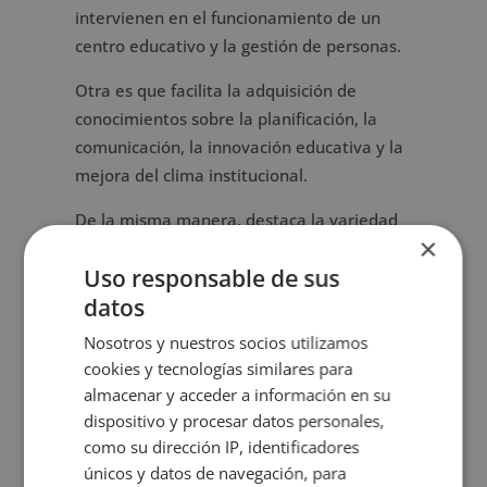
intervienen en el funcionamiento de un
centro educativo y la gestión de personas.
Otra es que facilita la adquisición de
conocimientos sobre la planificación, la
comunicación, la innovación educativa y la
mejora del clima institucional.
De la misma manera, destaca la variedad
×
de conceptos que proporcionan una base
Uso responsable de sus
teórica sobre organización escolar,
datos
evaluación educativa, liderazgo e
inteligencia emocional. Esta formación es
Nosotros y nuestros socios utilizamos
ideal para quienes buscan el
desarrollo
cookies y tecnologías similares para
personal y organizacional
.
almacenar y acceder a información en su
dispositivo y procesar datos personales,
como su dirección IP, identificadores
¿A quién está dirigido?
únicos y datos de navegación, para