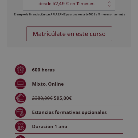
Máster
Alternative:
Matricúlate en este curso
en
Dirección
y
Gestión
de
600
horas
Centros
Educativos
Mixto, Online
+
Máster
2380,00€
595,00€
en
Coaching,
Estancias formativas
opcionales
Inteligencia
Emocional
Duración
1 año
y
PNL