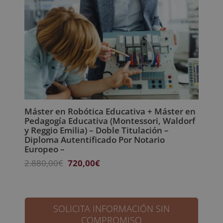
Máster en Robótica Educativa + Máster en
Pedagogía Educativa (Montessori, Waldorf
y Reggio Emilia) – Doble Titulación –
Diploma Autentificado Por Notario
Europeo –
El
El
2.880,00
€
720,00
€
precio
precio
original
actual
era:
es:
2.880,00€.
720,00€.
SOLICITA INFORMACIÓN SIN
COMPROMISO