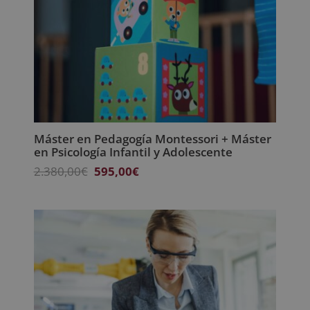
Máster en Pedagogía Montessori + Máster
en Psicología Infantil y Adolescente
El
El
2.380,00
€
595,00
€
precio
precio
original
actual
era:
es:
2.380,00€.
595,00€.