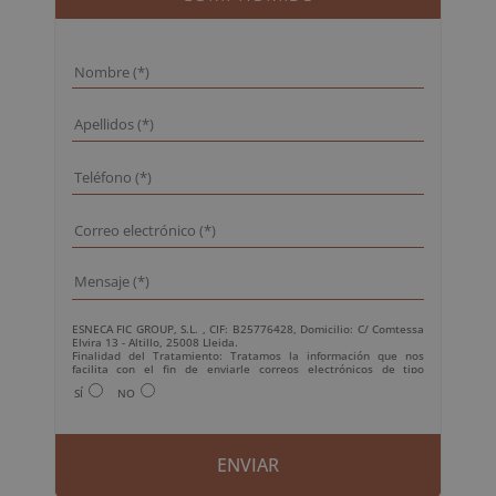
ESNECA FIC GROUP, S.L. , CIF: B25776428, Domicilio: C/ Comtessa
Elvira 13 - Altillo, 25008 Lleida.
Finalidad del Tratamiento: Tratamos la información que nos
facilita con el fin de enviarle correos electrónicos de tipo
comercial relacionado con los productos ofrecidos y otros tipo de
SÍ
NO
productos que fueran de su interés.
Legitimación del tratamiento: Consentimiento del interesado.
Derechos: Puede ejercitar sus derechos identificándose
suficientemente, dirigiéndose a la dirección
info@grupoesneca.com.
Para más información consulte nuestra Política de Privacidad.
Desea recibir información comercial (vía telefónica y/o email):