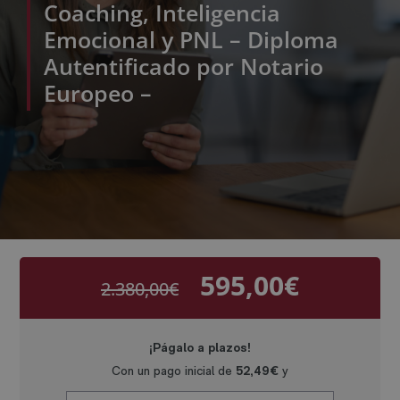
Coaching, Inteligencia
Emocional y PNL – Diploma
Autentificado por Notario
Europeo –
595,00
€
2.380,00
€
El
El
precio
precio
original
actual
era:
es:
2.380,00€.
595,00€.