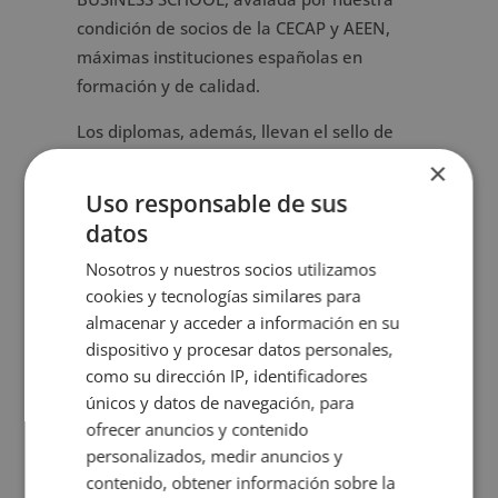
condición de socios de la CECAP y AEEN,
máximas instituciones españolas en
formación y de calidad.
Los diplomas, además, llevan el sello de
Notario Europeo, que da fe de la validez,
×
contenidos y autenticidad del título a nivel
Uso responsable de sus
nacional e internacional.
datos
Ficha formativa
Nosotros y nuestros socios utilizamos
cookies y tecnologías similares para
Puede descargar aquí la
ficha formativa
del
almacenar y acceder a información en su
Máster en Análisis Patrimonial y Económico
dispositivo y procesar datos personales,
de la Empresa.
como su dirección IP, identificadores
únicos y datos de navegación, para
ofrecer anuncios y contenido
Temario
personalizados, medir anuncios y
contenido, obtener información sobre la
Valoraciones (0)