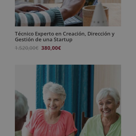
Técnico Experto en Creación, Dirección y
Gestión de una Startup
El
El
1.520,00
€
380,00
€
precio
precio
original
actual
era:
es:
1.520,00€.
380,00€.