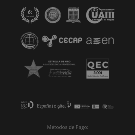
a
t
i
v
e
:
Métodos de Pago: