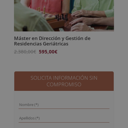
Máster en Dirección y Gestión de
Residencias Geriátricas
El
El
2.380,00
€
595,00
€
precio
precio
original
actual
era:
es:
2.380,00€.
595,00€.
SOLICITA INFORMACIÓN SIN
COMPROMISO