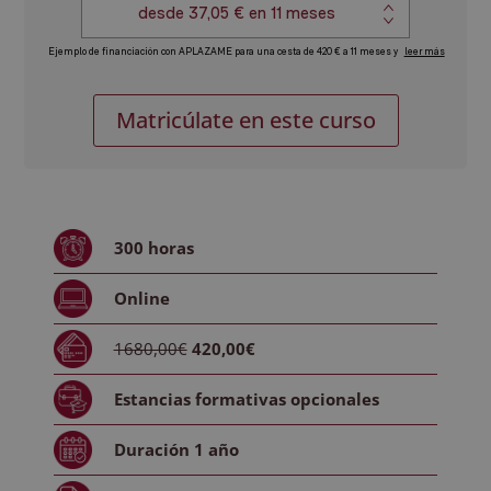
Máster
Alternative:
Matricúlate en este curso
Experto
en
Análisis
Patrimonial
y
300
horas
Económico
de
Online
la
Empresa
1680,00€
420,00€
cantidad
Estancias formativas
opcionales
Duración
1 año