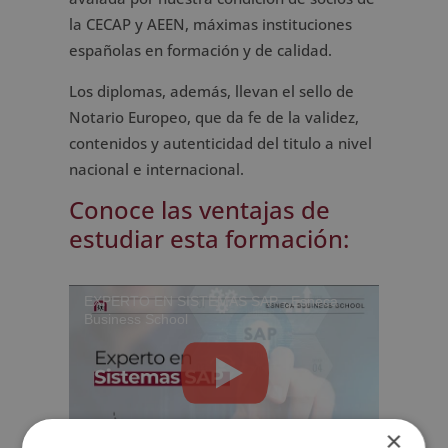
la CECAP y AEEN, máximas instituciones
españolas en formación y de calidad.
Los diplomas, además, llevan el sello de
Notario Europeo, que da fe de la validez,
contenidos y autenticidad del titulo a nivel
nacional e internacional.
Conoce las ventajas de
estudiar esta formación:
EXPERTO EN SISTEMAS SAP - Esneca
Business School
×