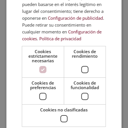
pueden basarse en el interés legítimo en
lugar del consentimiento; tiene derecho a
oponerse en
Configuración de publicidad
.
Puede retirar su consentimiento en
cualquier momento en
Configuración de
cookies
.
Política de privacidad
Cookies
Cookies de
estrictamente
rendimiento
Máster en Gestión de Sistemas
necesarias
Informáticos + Máster en Coaching
Tecnológico
El
El
2.720,00
€
680,00
€
Cookies de
Cookies de
precio
precio
preferencias
funcionalidad
original
actual
era:
es:
2.720,00€.
680,00€.
Cookies no clasificadas