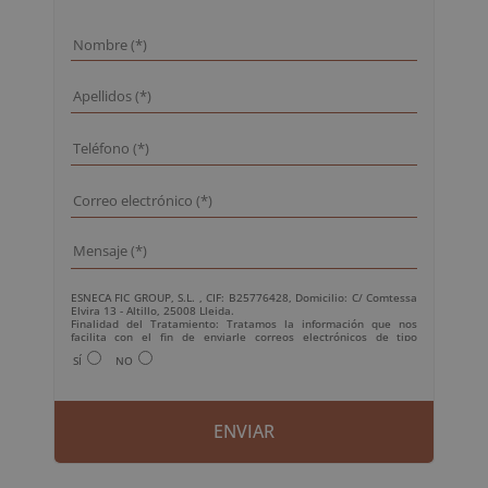
ESNECA FIC GROUP, S.L. , CIF: B25776428, Domicilio: C/ Comtessa
Elvira 13 - Altillo, 25008 Lleida.
Finalidad del Tratamiento: Tratamos la información que nos
facilita con el fin de enviarle correos electrónicos de tipo
comercial relacionado con los productos ofrecidos y otros tipo de
SÍ
NO
productos que fueran de su interés.
Legitimación del tratamiento: Consentimiento del interesado.
Derechos: Puede ejercitar sus derechos identificándose
suficientemente, dirigiéndose a la dirección
info@grupoesneca.com.
Para más información consulte nuestra Política de Privacidad.
Desea recibir información comercial (vía telefónica y/o email):
A