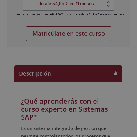
Experto
Alternative:
Matricúlate en este curso
en
Sistemas
SAP
(Nivel
Usuario)
cantidad
Descripción
¿Qué aprenderás con el
curso experto en Sistemas
SAP?
Es un sistema integrado de gestión que
permite controlar todos los procesos que