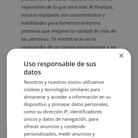
reparación de lo que está mal. Al finalizar,
estarás equipado con conocimientos y
habilidades para fomentar entornos
positivos que mejoren la calidad de vida de
las personas. Te encontrarás en la
vanguardia de un campo emocionante y en
×
expansión, con oportunidades para
Uso responsable de sus
trabajar en asesoramiento, coaching,
educación, recursos humanos y más.
datos
Nuestro enfoque flexible te permitirá
Nosotros y nuestros socios utilizamos
avanzar en tu carrera y vida personal al
cookies y tecnologías similares para
mismo tiempo. ¡Emprende tu camino hacia
almacenar y acceder a información en su
la especialización en psicología positiva y
dispositivo y procesar datos personales,
haz una diferencia significativa en el
como su dirección IP, identificadores
mundo!
únicos y datos de navegación, para
ofrecer anuncios y contenido
personalizados, medir anuncios y