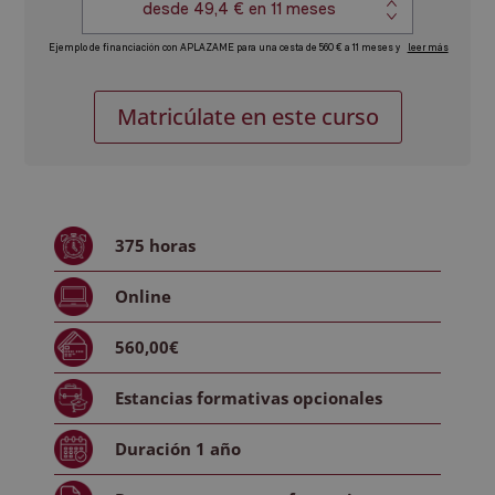
Curso
Alternative:
Matricúlate en este curso
Universitario
de
Especialización
en
Psicología
375
horas
Positiva
-
Online
(Certificado
por
560,00€
la
Universidad
Estancias formativas
opcionales
de
Vitoria-
Duración
1 año
Gasteiz,
15