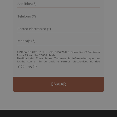
ESNECA FIC GROUP, S.L. , CIF: B25776428, Domicilio: C/ Comtessa
Elvira 13 - Altillo, 25008 Lleida.
Finalidad del Tratamiento: Tratamos la información que nos
facilita con el fin de enviarle correos electrónicos de tipo
comercial relacionado con los productos ofrecidos y otros tipo de
SÍ
NO
productos que fueran de su interés.
Legitimación del tratamiento: Consentimiento del interesado.
Derechos: Puede ejercitar sus derechos identificándose
suficientemente, dirigiéndose a la dirección
info@grupoesneca.com.
Para más información consulte nuestra Política de Privacidad.
Desea recibir información comercial (vía telefónica y/o email):
A
l
t
e