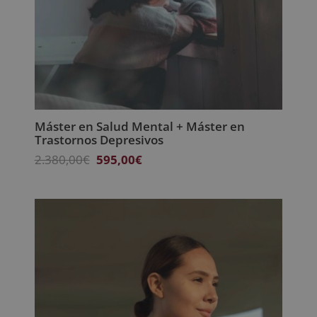
Máster en Salud Mental + Máster en
Trastornos Depresivos
El
El
2.380,00
€
595,00
€
precio
precio
original
actual
era:
es:
2.380,00€.
595,00€.