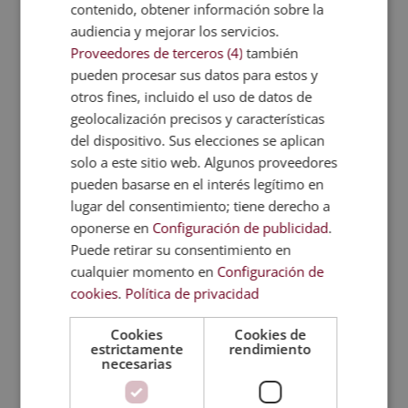
Objetivos del curso
contenido, obtener información sobre la
audiencia y mejorar los servicios.
El objetivo principal de este curso es
Proveedores de terceros (4)
también
brindarte una educación integral en
pueden procesar sus datos para estos y
psicología positiva, equipándote con los
otros fines, incluido el uso de datos de
conocimientos y herramientas necesarios
geolocalización precisos y características
para promover el bienestar y la felicidad
del dispositivo. Sus elecciones se aplican
en ti mismo y en otros. A través de este
solo a este sitio web. Algunos proveedores
programa, te convertirás en un agente de
pueden basarse en el interés legítimo en
lugar del consentimiento; tiene derecho a
cambio, capaz de aplicar la ciencia de la
oponerse en
Configuración de publicidad
.
psicología positiva para hacer
Puede retirar su consentimiento en
contribuciones valiosas en diversos
cualquier momento en
Configuración de
contextos y mejorar la calidad de vida de
cookies
.
Política de privacidad
las personas.
Cookies
Cookies de
estrictamente
rendimiento
Metodología
necesarias
Certificación