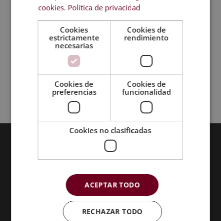
cookies
.
Política de privacidad
Máster Experto en Dietética, Nutrición y
Cookies
Cookies de
Elaboración de Dietas + Titulación
estrictamente
rendimiento
necesarias
Universitaria (6 ects)
890,00
€
Cookies de
Cookies de
preferencias
funcionalidad
←
…
2
…
Cookies no clasificadas
Acreditaciones:
ACEPTAR TODO
RECHAZAR TODO