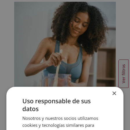
Ver filtros
×
Uso responsable de sus
datos
Nosotros y nuestros socios utilizamos
Pack Deporte y Nutrición: Curso de
Personal Trainer + Curso de Nutrición
cookies y tecnologías similares para
Deportiva + Curso de Experto en Psicología