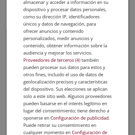
almacenar y acceder a información en su
Deportiva
dispositivo y procesar datos personales,
El
El
3.920,00
€
980,00
€
como su dirección IP, identificadores
precio
precio
únicos y datos de navegación, para
original
actual
ofrecer anuncios y contenido
era:
es:
personalizados, medir anuncios y
3.920,00€.
980,00€.
contenido, obtener información sobre la
audiencia y mejorar los servicios.
Proveedores de terceros (4)
también
pueden procesar sus datos para estos y
otros fines, incluido el uso de datos de
geolocalización precisos y características
del dispositivo. Sus elecciones se aplican
solo a este sitio web. Algunos proveedores
pueden basarse en el interés legítimo en
lugar del consentimiento; tiene derecho a
oponerse en
Configuración de publicidad
.
Puede retirar su consentimiento en
cualquier momento en
Configuración de