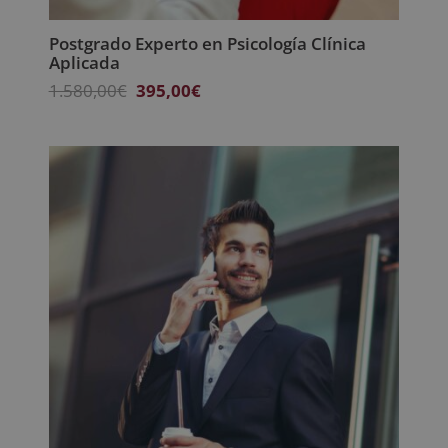
Postgrado Experto en Psicología Clínica
Aplicada
El
El
1.580,00
€
395,00
€
precio
precio
original
actual
era:
es:
1.580,00€.
395,00€.