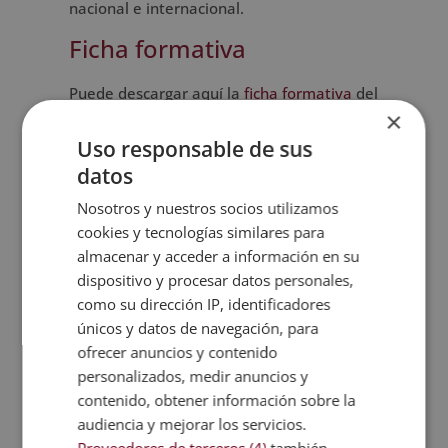
nacional e internacional.
Ficha formativa
Puede descargar aquí la
ficha formativa
del
×
postgrado en Docencia para la Formación
Profesional para el Empleo.
Uso responsable de sus
datos
Nosotros y nuestros socios utilizamos
Este postgrado en
cookies y tecnologías similares para
docencia te proporcionará
almacenar y acceder a información en su
conocimientos sobre:
dispositivo y procesar datos personales,
como su dirección IP, identificadores
Formación profesional para el empleo,
únicos y datos de navegación, para
formación continua y formación profesional
ofrecer anuncios y contenido
ocupacional. Cursando este postgrado
personalizados, medir anuncios y
podrás trabajar como docente en escuelas
contenido, obtener información sobre la
taller, casas de oficios, talleres de empleo y
audiencia y mejorar los servicios.
unidades de promoción y desarrollo así