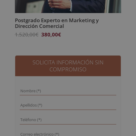
Postgrado Experto en Marketing y
Dirección Comercial
El
El
1.520,00
€
380,00
€
precio
precio
original
actual
era:
es:
1.520,00€.
380,00€.
SOLICITA INFORMACIÓN SIN
COMPROMISO