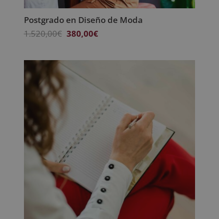
Postgrado en Diseño de Moda
El
El
1.520,00
€
380,00
€
precio
precio
original
actual
era:
es:
1.520,00€.
380,00€.