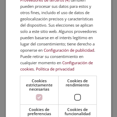
Proveedores de terceros (4)
también
como en acciones formativas de las
pueden procesar sus datos para estos y
empresas. Conocerás todo sobre la
otros fines, incluido el uso de datos de
formación profesional reglada, la gestión
geolocalización precisos y características
financiera de la acción formativa y la
del dispositivo. Sus elecciones se aplican
solo a este sitio web. Algunos proveedores
prevención de riesgos laborales específicos
pueden basarse en el interés legítimo en
en docencia e investigación. Estarás
lugar del consentimiento; tiene derecho a
capacitado para gestionar los proyectos de
oponerse en
Configuración de publicidad
.
formación y los certificados de
Puede retirar su consentimiento en
profesionalidad, así como para
cualquier momento en
Configuración de
desempeñar planes formativos y de
cookies
.
Política de privacidad
desarrollo del talento dentro de la
empresa.
Cookies
Cookies de
estrictamente
rendimiento
necesarias
Temario
Valoraciones (0)
Cookies de
Cookies de
preferencias
funcionalidad