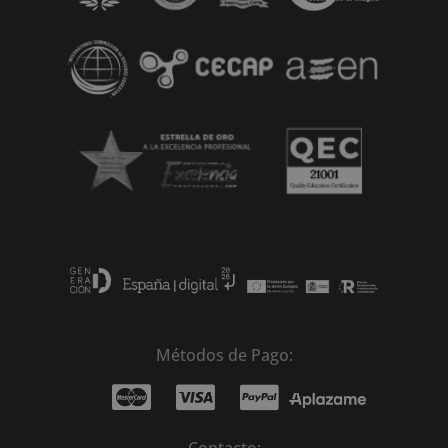
v
e
:
Métodos de Pago:
Contacto: