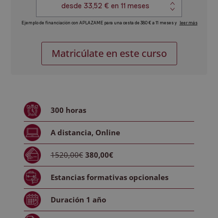
Postgrado
Alternative:
Matricúlate en este curso
experto
en
Docencia
para
la
300
horas
Formación
Profesional
A distancia
,
Online
para
el
1520,00€
380,00€
Empleo
cantidad
Estancias formativas
opcionales
Duración
1 año