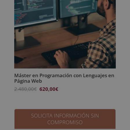
Máster en Programación con Lenguajes en
Página Web
El
El
2.480,00
€
620,00
€
precio
precio
original
actual
era:
es:
2.480,00€.
620,00€.
SOLICITA INFORMACIÓN SIN
COMPROMISO