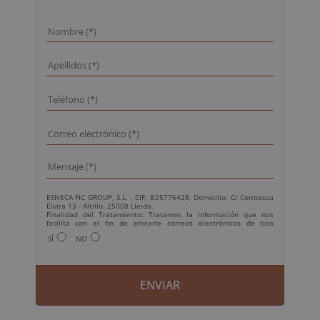
ESNECA FIC GROUP, S.L. , CIF: B25776428, Domicilio: C/ Comtessa
Elvira 13 - Altillo, 25008 Lleida.
Finalidad del Tratamiento: Tratamos la información que nos
facilita con el fin de enviarle correos electrónicos de tipo
comercial relacionado con los productos ofrecidos y otros tipo de
SÍ
NO
productos que fueran de su interés.
Legitimación del tratamiento: Consentimiento del interesado.
Derechos: Puede ejercitar sus derechos identificándose
suficientemente, dirigiéndose a la dirección
info@grupoesneca.com.
Para más información consulte nuestra Política de Privacidad.
Desea recibir información comercial (vía telefónica y/o email):
A