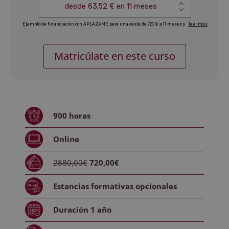
Máster
Alternative:
Matricúlate en este curso
en
Hybrid
Project
Management
-
900
horas
Diploma
Autentificado
Online
por
Notario
2880,00€
720,00€
Europeo
-
Estancias formativas
opcionales
cantidad
Duración
1 año