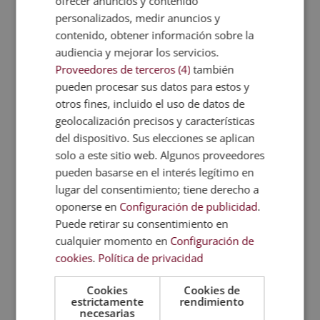
ofrecer anuncios y contenido
emprendedores, trabajadores y
personalizados, medir anuncios y
estudiantes que quieran ampliar sus
contenido, obtener información sobre la
conocimientos en organización y gestión de
audiencia y mejorar los servicios.
proyectos.
Proveedores de terceros (4)
también
pueden procesar sus datos para estos y
Se busca que los alumnos puedan
otros fines, incluido el uso de datos de
desarrollarse en áreas relacionadas con la
geolocalización precisos y características
planificación, coordinación y control de
del dispositivo. Sus elecciones se aplican
proyectos, así como en la gestión de
solo a este sitio web. Algunos proveedores
equipos y la integración de nuevas
pueden basarse en el interés legítimo en
lugar del consentimiento; tiene derecho a
tecnologías en la organización.
oponerse en
Configuración de publicidad
.
Puede retirar su consentimiento en
Temario
cualquier momento en
Configuración de
cookies
.
Política de privacidad
Accede al programa formativo y al
PDF con
la ficha completa
para conocer todos los
Cookies
Cookies de
estrictamente
rendimiento
temas que estudiarás a lo largo del máster.
necesarias