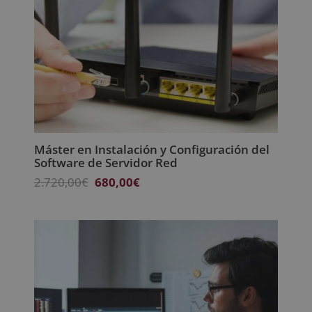
Máster en Instalación y Configuración del
Software de Servidor Red
El
El
2.720,00
€
680,00
€
precio
precio
original
actual
era:
es:
2.720,00€.
680,00€.