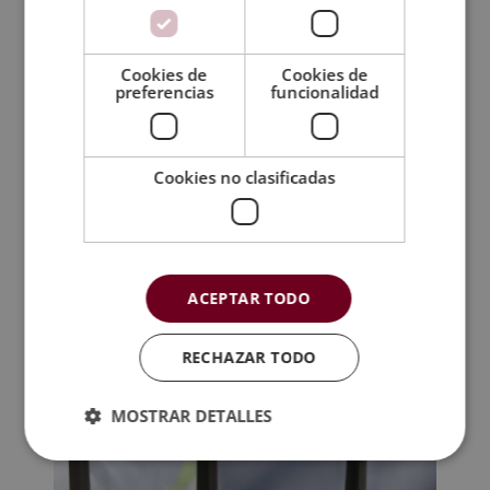
Metodología
Cookies de
Cookies de
preferencias
funcionalidad
Certificación
Temario
Cookies no clasificadas
TAMBIÉN TE
RECOMENDAMOS
ACEPTAR TODO
RECHAZAR TODO
MOSTRAR DETALLES