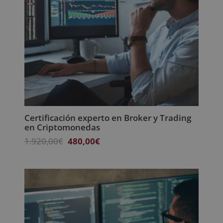
Certificación experto en Broker y Trading
en Criptomonedas
El
El
1.920,00
€
480,00
€
precio
precio
original
actual
era:
es:
1.920,00€.
480,00€.