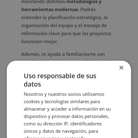
mezclando distintas
metodologías y
herramientas modernas
. Podrás
entender la planificación estratégica, la
organización del equipo y el manejo de
información clave para que los proyectos
funcionen mejor.
Además, te ayuda a familiarizarte con
tecnologías emergentes y análisis de datos
×
aplicados al mundo de la gestión de
Uso responsable de sus
proyectos, para que tengas un panorama
datos
actualizado de lo que se espera en
Nosotros y nuestros socios utilizamos
entornos profesionales.
cookies y tecnologías similares para
almacenar y acceder a información en su
¿A quién está dirigido?
dispositivo y procesar datos personales,
como su dirección IP, identificadores
El Máster en Hybrid Project Management
únicos y datos de navegación, para
está pensado para empresarios, directivos,